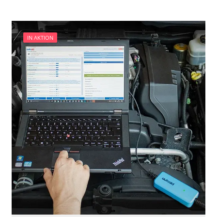
Start-Stopp-Automatik
Wegfahrsperre
Zentralelektronik
IN AKTION
Verfügbarkeit abhängig von Modell, Motorisierung, Ausstattung
und Konfiguration