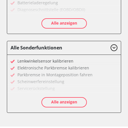
Batterieladeregelung
Diagnoseschnittstelle (EOBD/OBDII)
Elektrische Antriebe
Alle anzeigen
Elektronisches Wählhebel-Modul (EWM)
Getriebesteuerung
Heizung/Klima
Hochspannungsbatterie
Alle Sonderfunktionen
Informationsanzeige
Klimaanlage
Lenkwinkelsensor kalibrieren
Kombiinstrument
Elektronische Parkbremse kalibrieren
Lenkradwinkel-Sensor
Parkbremse in Montageposition fahren
Lichtsteuerung
Scheinwerfereinstellung
Motorsteuerung (EMS)
Servicerückstellung
Navigationssystem
Verfügbarkeit abhängig von Modell, Motorisierung, Ausstattung
Regen-/Lichtsensor
Alle anzeigen
und Konfiguration
Servolenkung
Soundsystem
Sprachsteuerung
Start Authentifikation