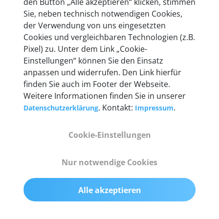
den Button „Alle akzeptieren“ klicken, stimmen
heute mehr als 60.000 Privatkunden und
Sie, neben technisch notwendigen Cookies,
Unternehmen.
der Verwendung von uns eingesetzten
Cookies und vergleichbaren Technologien (z.B.
Pixel) zu. Unter dem Link „Cookie-
Einstellungen“ können Sie den Einsatz
anpassen und widerrufen. Den Link hierfür
Technische Details &
finden Sie auch im Footer der Webseite.
Weitere Informationen finden Sie in unserer
Lieferumfang
. Kontakt:
.
Datenschutzerklärung
Impressum
Cookie-Einstellungen
Abmessungen
55 mm x 25 mm x 12 mm
Nur notwendige Cookies
Gewicht
Alle akzeptieren
200 g