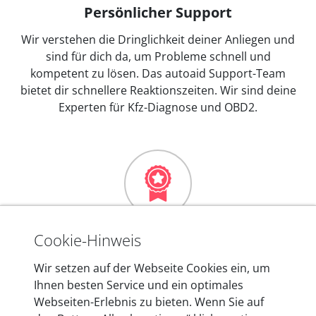
Persönlicher Support
Wir verstehen die Dringlichkeit deiner Anliegen und
sind für dich da, um Probleme schnell und
kompetent zu lösen. Das autoaid Support-Team
bietet dir schnellere Reaktionszeiten. Wir sind deine
Experten für Kfz-Diagnose und OBD2.
Mehr als 10 Jahre Erfahrung
Cookie-Hinweis
In den Kfz-Diagnosegeräten von autoaid stecken
Wir setzen auf der Webseite Cookies ein, um
mehr als 10 Jahre Erfahrung, und auch in Zukunft
Ihnen besten Service und ein optimales
entwickeln wir unsere Produkte am Standort in
Webseiten-Erlebnis zu bieten. Wenn Sie auf
Berlin laufend weiter. Auf diese Qualität vertrauen