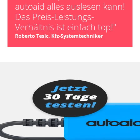
autoaid alles auslesen kann!
Das Preis-Leistungs-
Verhältnis ist einfach top!"
Roberto Tesic, Kfz-Systemtechniker