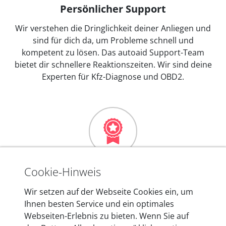
Persönlicher Support
Wir verstehen die Dringlichkeit deiner Anliegen und
sind für dich da, um Probleme schnell und
kompetent zu lösen. Das autoaid Support-Team
bietet dir schnellere Reaktionszeiten. Wir sind deine
Experten für Kfz-Diagnose und OBD2.
Mehr als 10 Jahre Erfahrung
Cookie-Hinweis
In den Kfz-Diagnosegeräten von autoaid stecken
Wir setzen auf der Webseite Cookies ein, um
mehr als 10 Jahre Erfahrung, und auch in Zukunft
Ihnen besten Service und ein optimales
entwickeln wir unsere Produkte am Standort in
Webseiten-Erlebnis zu bieten. Wenn Sie auf
Berlin laufend weiter. Auf diese Qualität vertrauen