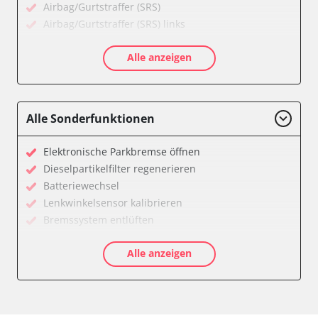
Airbag/Gurtstraffer (SRS)
Airbag/Gurtstraffer (SRS) links
Airbag/Gurtstraffer (SRS) rechts
Alle anzeigen
Aktiver Kollisionsschutz
Anhängersteuergerät
Assyst
Assyst Plus
Alle Sonderfunktionen
Batteriemanagement
Bremsassistent (BAS)
Elektronische Parkbremse öffnen
CD-Wechsler
Dieselpartikelfilter regenerieren
Command
Batteriewechsel
Dachbedieneinheit (DBE)
Lenkwinkelsensor kalibrieren
Diagnoseschnittstelle (EOBD/OBDII)
Bremssystem entlüften
Einparkhilfe
Drosselklappe anlernen
Elektronische Zündanlage
Alle anzeigen
Luftmassenmesser anlernen
Elektronisches Stabilitätsprogramm (ESP)
Elektronische Parkbremse kalibrieren
Elektronisches Wählhebel-Modul (EWM)
Ölservicerückstellung
Fahrdynamik-Sitz vorne links
Anhängerkupplung anlernen
Fahrdynamik-Sitz vorne rechts