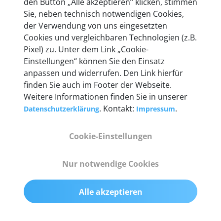
den Button „Alle akzeptieren“ klicken, stimmen
heute mehr als 60.000 Privatkunden und
Sie, neben technisch notwendigen Cookies,
Unternehmen.
der Verwendung von uns eingesetzten
Cookies und vergleichbaren Technologien (z.B.
Pixel) zu. Unter dem Link „Cookie-
Einstellungen“ können Sie den Einsatz
anpassen und widerrufen. Den Link hierfür
Technische Details &
finden Sie auch im Footer der Webseite.
Weitere Informationen finden Sie in unserer
Lieferumfang
. Kontakt:
.
Datenschutzerklärung
Impressum
Cookie-Einstellungen
Abmessungen
55 mm x 25 mm x 12 mm
Nur notwendige Cookies
Gewicht
Alle akzeptieren
200 g