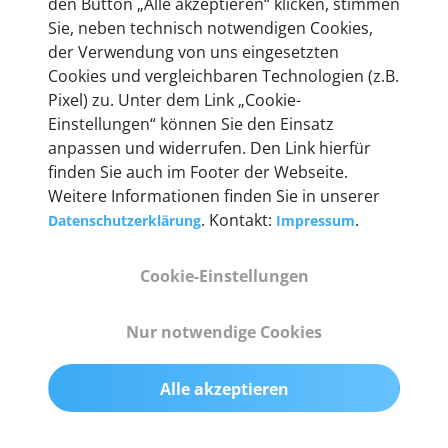
den Button „Alle akzeptieren“ klicken, stimmen
entwickeln wir unsere Produkte am Standort in
Sie, neben technisch notwendigen Cookies,
Berlin laufend weiter. Auf diese Qualität vertrauen
der Verwendung von uns eingesetzten
heute mehr als 60.000 Privatkunden und
Cookies und vergleichbaren Technologien (z.B.
Unternehmen.
Pixel) zu. Unter dem Link „Cookie-
Einstellungen“ können Sie den Einsatz
anpassen und widerrufen. Den Link hierfür
finden Sie auch im Footer der Webseite.
Weitere Informationen finden Sie in unserer
Technische Details &
. Kontakt:
.
Datenschutzerklärung
Impressum
Lieferumfang
Cookie-Einstellungen
Abmessungen
Nur notwendige Cookies
55 mm x 25 mm x 12 mm
Alle akzeptieren
Gewicht
200 g