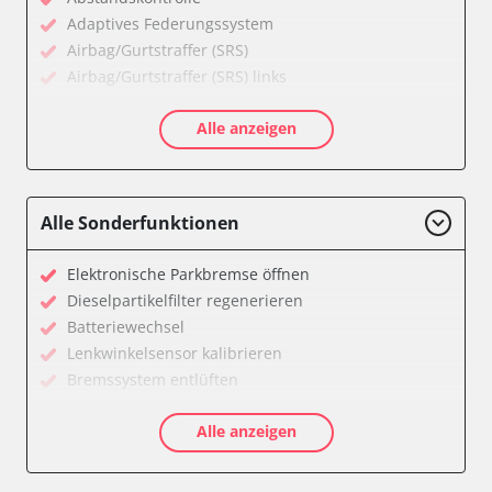
Adaptives Federungssystem
Airbag/Gurtstraffer (SRS)
Airbag/Gurtstraffer (SRS) links
Airbag/Gurtstraffer (SRS) rechts
Alle anzeigen
Aktiver Kollisionsschutz
Anhängersteuergerät
Assyst
Assyst Plus
Alle Sonderfunktionen
Batteriemanagement
Bremsassistent (BAS)
Elektronische Parkbremse öffnen
CD-Wechsler
Dieselpartikelfilter regenerieren
Command
Batteriewechsel
Dachbedieneinheit (DBE)
Lenkwinkelsensor kalibrieren
Diagnoseschnittstelle (EOBD/OBDII)
Bremssystem entlüften
Einparkhilfe
Drosselklappe anlernen
Elektronische Zündanlage
Alle anzeigen
Luftmassenmesser anlernen
Elektronisches Stabilitätsprogramm (ESP)
Elektronische Parkbremse kalibrieren
Elektronisches Wählhebel-Modul (EWM)
Ölservicerückstellung