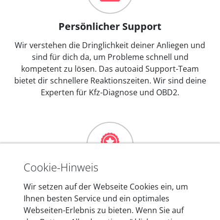
Persönlicher Support
Wir verstehen die Dringlichkeit deiner Anliegen und
sind für dich da, um Probleme schnell und
kompetent zu lösen. Das autoaid Support-Team
bietet dir schnellere Reaktionszeiten. Wir sind deine
Experten für Kfz-Diagnose und OBD2.
Cookie-Hinweis
Mehr als 10 Jahre Erfahrung
Wir setzen auf der Webseite Cookies ein, um
Ihnen besten Service und ein optimales
In den Kfz-Diagnosegeräten von autoaid stecken
Webseiten-Erlebnis zu bieten. Wenn Sie auf
mehr als 10 Jahre Erfahrung, und auch in Zukunft