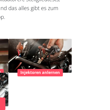
nd das alles gibt es zum
op.
)
Injektoren anlernen