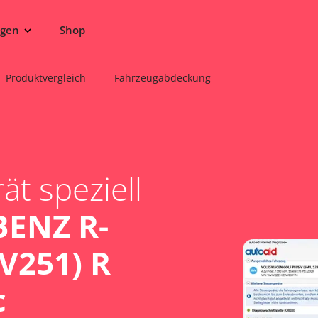
ngen
Shop
Produktvergleich
Fahrzeugabdeckung
t speziell
ENZ R-
V251) R
c