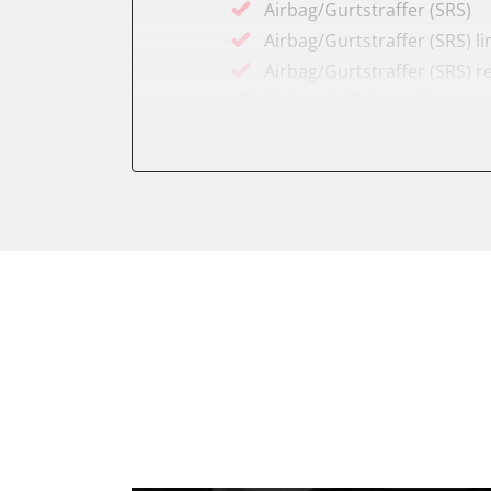
Airbag/Gurtstraffer (SRS)
Airbag/Gurtstraffer (SRS) li
Airbag/Gurtstraffer (SRS) r
Aktiver Kollisionsschutz
Anhängersteuergerät
Assyst
Assyst Plus
Batteriemanagement
Bremsassistent (BAS)
CD-Wechsler
Command
Dachbedieneinheit (DBE)
Diagnoseschnittstelle (EOB
Einparkhilfe
Elektronische Zündanlage
Elektronisches Stabilitäts