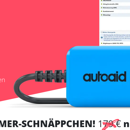
en
MER-SCHNÄPPCHEN!
179 €
n