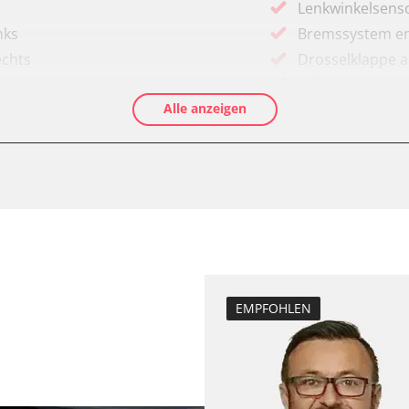
Lenkwinkelsenso
nks
Bremssystem en
echts
Drosselklappe 
Luftmassenmess
Alle anzeigen
Elektronische P
Ölservicerückst
Anhängerkupplu
Anpassungspara
Dieselpartikelfil
Dieselpartikelfi
Differenzdruck 
Elektronische P
EMPFOHLEN
D/OBDII)
Grundeinstellu
Hochdruckpumpe 
Injektor Adapti
programm (ESP)
Injektoren einst