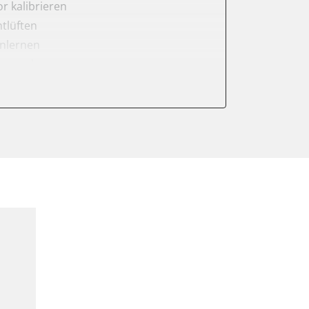
r kalibrieren
tlüften
anlernen
er anlernen
arkbremse kalibrieren
ellung
ng anlernen
meter zurücksetzen
ter einstellen
lter wechseln
Sensor anlernen
arkbremse schließen
ng
Initialisierung
onswerte zurücksetzen
ellen