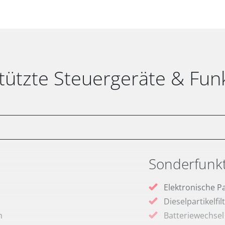
tützte Steuergeräte & Fun
Sonderfunk
Elektronische P
Dieselpartikelfi
m
Batteriewechsel