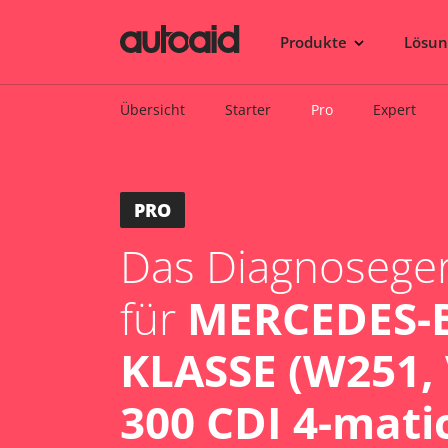
Produkte
Lösu
Übersicht
Starter
Pro
Expert
PRO
Das Diagnosegerä
für
MERCEDES-B
KLASSE (W251, 
300 CDI 4-mati