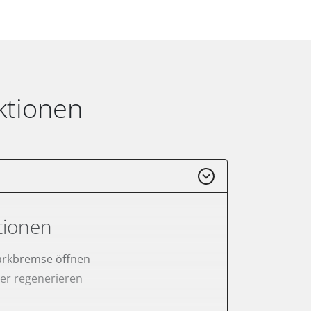
ktionen
tionen
arkbremse öffnen
lter regenerieren