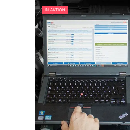
Elektronisches Wählhebel
IN AKTION
Fahrdynamik-Sitz vorne lin
Fahrdynamik-Sitz vorne rec
Feststellbremse (EPB / SBC)
Gateway
Getriebesteuerung
Heckklappe
Hintere Bedieneinheit
Informationsanzeige
Klimaanlage
Kombiinstrument
Kraftstoffpumpe
Lenksäuleneinheit
Lichtsteuerung
Lichtsteuerung links
Lichtsteuerung rechts