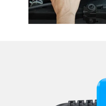
Motorsteuerung (EMS)
Navigationssystem
Niveauregulierung
Oben-, Hinten-, Seitenkame
Obere Bedieneinheit
Pumpe Fahrdynamik Sitz
Radar Sensoren (SGR)
Radio
Reifendruckkontrolle (RDK)
Rückfahrkamera
Schlüssellose Fernbedienu
Servolenkung
Sitzelektronik Beifahrer
Sitzelektronik Fahrer
Sitzelektronik hinten
Sitzheizung