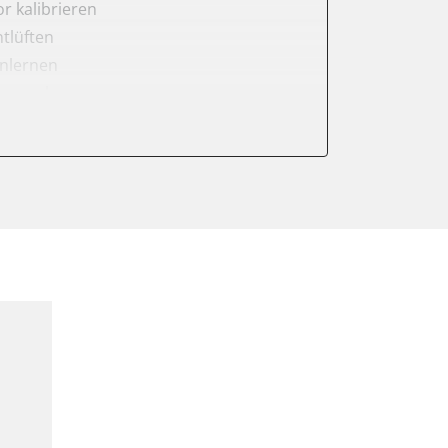
r kalibrieren
tlüften
anlernen
er anlernen
arkbremse kalibrieren
ellung
ng anlernen
meter zurücksetzen
ter einstellen
lter wechseln
Sensor anlernen
arkbremse schließen
ng
Initialisierung
onswerte zurücksetzen
ellen