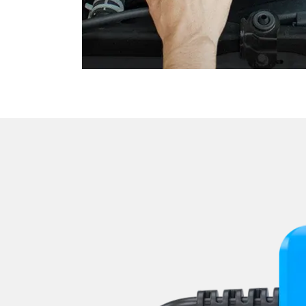
Motorsteuerung (EMS)
Navigationssystem
Niveauregulierung
Oben-, Hinten-, Seitenkame
Obere Bedieneinheit
Pumpe Fahrdynamik Sitz
Radar Sensoren (SGR)
Radio
Reifendruckkontrolle (RDK)
Rückfahrkamera
Schlüssellose Fernbedienu
Servolenkung
Sitzelektronik Beifahrer
Sitzelektronik Fahrer
Sitzelektronik hinten
Sitzheizung