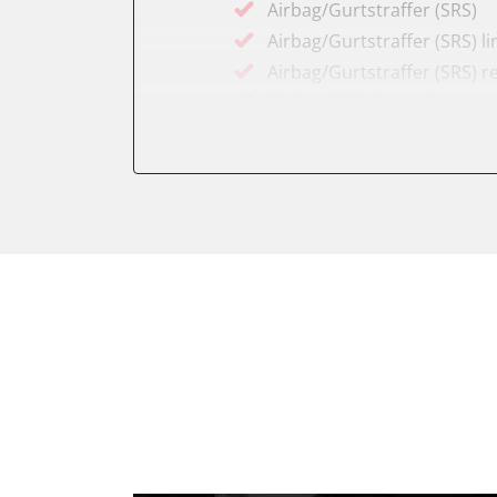
Airbag/Gurtstraffer (SRS)
Airbag/Gurtstraffer (SRS) li
Airbag/Gurtstraffer (SRS) r
Aktiver Kollisionsschutz
Anhängersteuergerät
Assyst
Assyst Plus
Batteriemanagement
Bremsassistent (BAS)
CD-Wechsler
Command
Dachbedieneinheit (DBE)
Diagnoseschnittstelle (EOB
Einparkhilfe
Elektronische Zündanlage
Elektronisches Stabilitäts