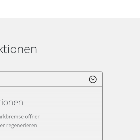
ktionen
tionen
arkbremse öffnen
lter regenerieren