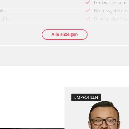
Lenkwinkelsenso
nks
Bremssystem en
echts
Drosselklappe 
Luftmassenmess
Alle anzeigen
Elektronische P
Ölservicerückst
Anhängerkupplu
Anpassungspara
Dieselpartikelfil
Dieselpartikelfi
Differenzdruck 
Elektronische P
EMPFOHLEN
D/OBDII)
Grundeinstellu
Hochdruckpumpe 
Injektor Adapti
programm (ESP)
Injektoren einst