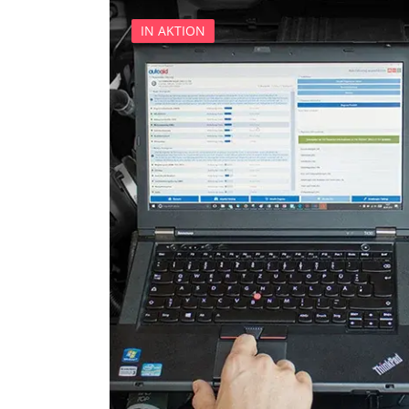
Elektronisches Wählhebel
IN AKTION
Fahrdynamik-Sitz vorne lin
Fahrdynamik-Sitz vorne rec
Feststellbremse (EPB / SBC)
Gateway
Getriebesteuerung
Heckklappe
Hintere Bedieneinheit
Informationsanzeige
Klimaanlage
Kombiinstrument
Kraftstoffpumpe
Lenksäuleneinheit
Lichtsteuerung
Lichtsteuerung links
Lichtsteuerung rechts