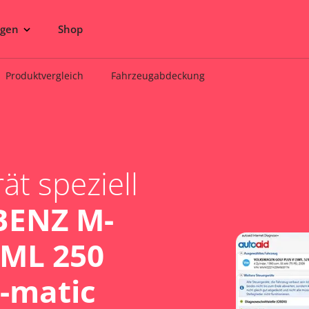
ngen
Shop
Produktvergleich
Fahrzeugabdeckung
t speziell
BENZ M-
 ML 250
4-matic