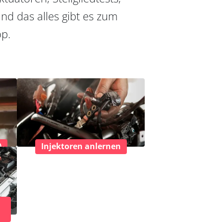
nd das alles gibt es zum
op.
)
Injektoren anlernen