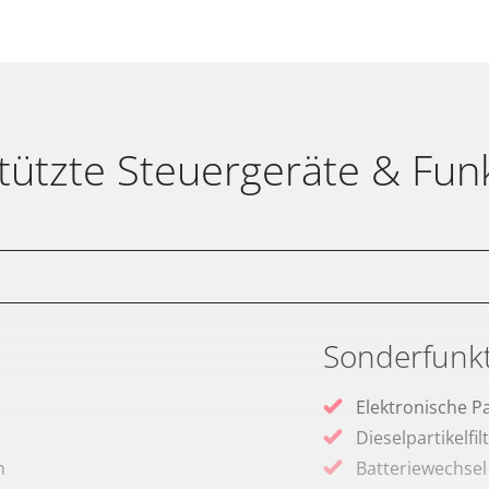
tützte Steuergeräte & Fun
Sonderfunk
Elektronische P
Dieselpartikelfi
m
Batteriewechsel