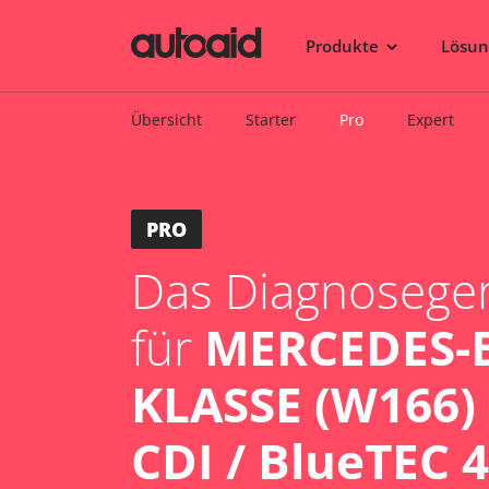
Produkte
Lösu
Übersicht
Starter
Pro
Expert
PRO
Das Diagnosegerä
für
MERCEDES-
KLASSE (W166)
CDI / BlueTEC 