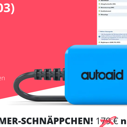
03)
en
MER-SCHNÄPPCHEN!
179 €
n