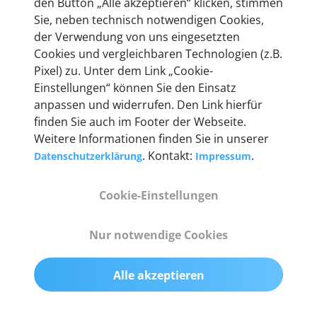
den Button „Alle akzeptieren“ klicken, stimmen
mehr als 10 Jahre Erfahrung, und auch in Zukunft
Sie, neben technisch notwendigen Cookies,
entwickeln wir unsere Produkte am Standort in
der Verwendung von uns eingesetzten
Berlin laufend weiter. Auf diese Qualität vertrauen
Cookies und vergleichbaren Technologien (z.B.
heute mehr als 60.000 Privatkunden und
Pixel) zu. Unter dem Link „Cookie-
Unternehmen.
Einstellungen“ können Sie den Einsatz
anpassen und widerrufen. Den Link hierfür
finden Sie auch im Footer der Webseite.
Weitere Informationen finden Sie in unserer
. Kontakt:
.
Datenschutzerklärung
Impressum
Technische Details &
Lieferumfang
Cookie-Einstellungen
Nur notwendige Cookies
Abmessungen
55 mm x 25 mm x 12 mm
Alle akzeptieren
Gewicht