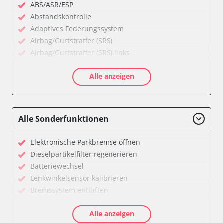
ABS/ASR/ESP
Abstandskontrolle
Adaptives Federungssystem
Airbag/Gurtstraffer (SRS)
Airbag/Gurtstraffer (SRS) links
Airbag/Gurtstraffer (SRS) rechts
Alle anzeigen
Aktiver Kollisionsschutz
Anhängersteuergerät
Assyst
Assyst Plus
Alle Sonderfunktionen
Batteriemanagement
Bremsassistent (BAS)
Elektronische Parkbremse öffnen
CD-Wechsler
Dieselpartikelfilter regenerieren
Command
Batteriewechsel
Dachbedieneinheit (DBE)
Lenkwinkelsensor kalibrieren
Diagnoseschnittstelle (EOBD/OBDII)
Bremssystem entlüften
Einparkhilfe
Drosselklappe anlernen
Elektronische Zündanlage
Alle anzeigen
Luftmassenmesser anlernen
Elektronisches Stabilitätsprogramm (ESP)