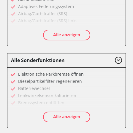
Adaptives Federungssystem
Airbag/Gurtstraffer (SRS)
Airbag/Gurtstraffer (SRS) links
Airbag/Gurtstraffer (SRS) rechts
Alle anzeigen
Aktiver Kollisionsschutz
Anhängersteuergerät
Assyst
Assyst Plus
Alle Sonderfunktionen
Batteriemanagement
Bremsassistent (BAS)
Elektronische Parkbremse öffnen
CD-Wechsler
Dieselpartikelfilter regenerieren
Command
Batteriewechsel
Dachbedieneinheit (DBE)
Lenkwinkelsensor kalibrieren
Diagnoseschnittstelle (EOBD/OBDII)
Bremssystem entlüften
Einparkhilfe
Drosselklappe anlernen
Elektronische Zündanlage
Alle anzeigen
Luftmassenmesser anlernen
Elektronisches Stabilitätsprogramm (ESP)
Elektronische Parkbremse kalibrieren
Elektronisches Wählhebel-Modul (EWM)
Ölservicerückstellung