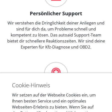
Persönlicher Support
Wir verstehen die Dringlichkeit deiner Anliegen und
sind für dich da, um Probleme schnell und
kompetent zu lösen. Das autoaid Support-Team
bietet dir schnellere Reaktionszeiten. Wir sind deine
Experten für Kfz-Diagnose und OBD2.
Cookie-Hinweis
Mehr als 10 Jahre Erfahrung
Wir setzen auf der Webseite Cookies ein, um
Ihnen besten Service und ein optimales
In den Kfz-Diagnosegeräten von autoaid stecken
Webseiten-Erlebnis zu bieten. Wenn Sie auf
mehr als 10 Jahre Erfahrung, und auch in Zukunft