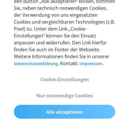
den Button „Alle akzeptieren“ klicken, stimmen
entwickeln wir unsere Produkte am Standort in
Sie, neben technisch notwendigen Cookies,
Berlin laufend weiter. Auf diese Qualität vertrauen
der Verwendung von uns eingesetzten
heute mehr als 60.000 Privatkunden und
Cookies und vergleichbaren Technologien (z.B.
Unternehmen.
Pixel) zu. Unter dem Link „Cookie-
Einstellungen“ können Sie den Einsatz
anpassen und widerrufen. Den Link hierfür
finden Sie auch im Footer der Webseite.
Weitere Informationen finden Sie in unserer
Technische Details &
. Kontakt:
.
Datenschutzerklärung
Impressum
Lieferumfang
Cookie-Einstellungen
Abmessungen
Nur notwendige Cookies
55 mm x 25 mm x 12 mm
Alle akzeptieren
Gewicht
200 g