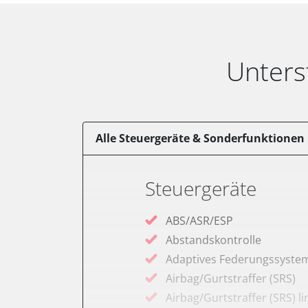
Unters
Alle Steuergeräte & Sonderfunktionen
Steuergeräte
ABS/ASR/ESP
Abstandskontrolle
Adaptives Federungssyste
Airbag/Gurtstraffer (SRS)
Airbag/Gurtstraffer (SRS) li