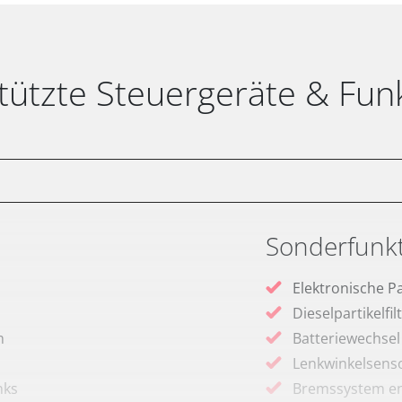
tützte Steuergeräte & Fun
Sonderfunk
Elektronische P
Dieselpartikelfi
m
Batteriewechsel
Lenkwinkelsenso
nks
Bremssystem en