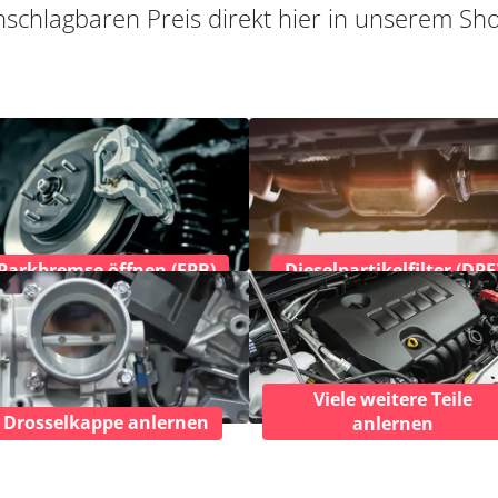
schlagbaren Preis direkt hier in unserem Sh
Parkbremse öffnen (EPB)
Dieselpartikelfilter (DPF
Viele weitere Teile
Drosselkappe anlernen
anlernen