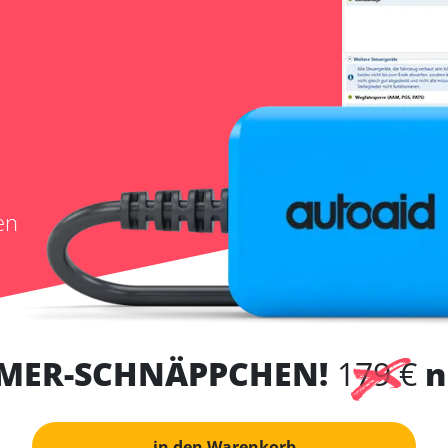
en
MER-SCHNÄPPCHEN!
179 €
n
in den Warenkorb