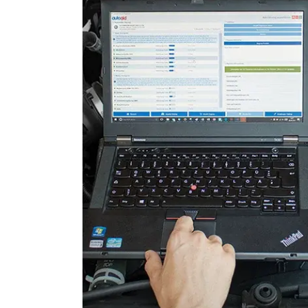
Fahrdynamik-Sitz vorne rec
Feststellbremse (EPB / SBC)
Gateway
Getriebesteuerung
Heckklappe
Hintere Bedieneinheit
Informationsanzeige
Klimaanlage
Kombiinstrument
Kraftstoffpumpe
Lenksäuleneinheit
Lichtsteuerung
Lichtsteuerung links
Lichtsteuerung rechts
Motorsteuerung (EMS)
Navigationssystem