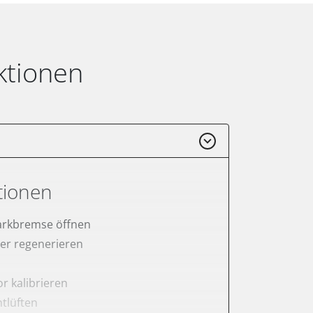
ktionen
tionen
arkbremse öffnen
lter regenerieren
r kalibrieren
tlüften