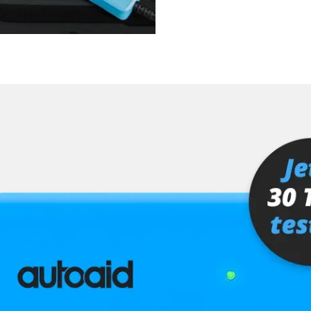
ra (TRSVC)
ng
er