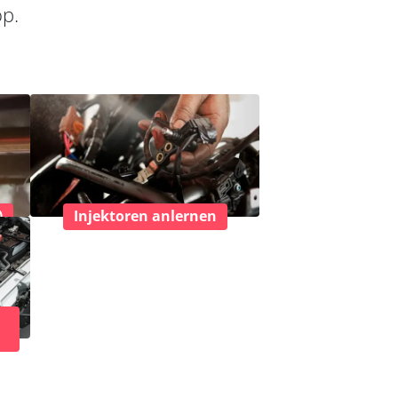
op.
)
Injektoren anlernen