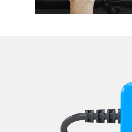
Niveauregulierung
Oben-, Hinten-, Seitenkame
Obere Bedieneinheit
Pumpe Fahrdynamik Sitz
Radar Sensoren (SGR)
Radio
Reifendruckkontrolle (RDK)
Rückfahrkamera
Schlüssellose Fernbedienu
Servolenkung
Sitzelektronik Beifahrer
Sitzelektronik Fahrer
Sitzelektronik hinten
Sitzheizung
Sitzpositionsspeicher Fahr
Soundsystem