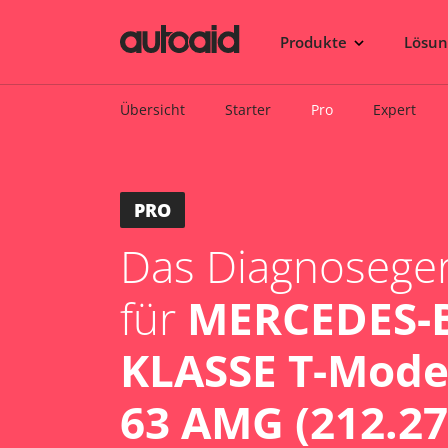
Produkte
Lösu
Übersicht
Starter
Pro
Expert
PRO
Das Diagnosegerä
für
MERCEDES-B
KLASSE T-Model
63 AMG (212.27