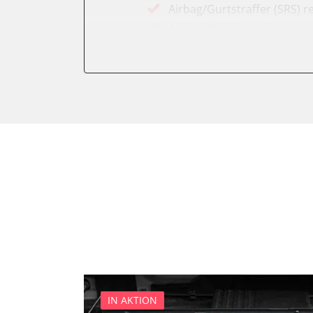
Airbag/Gurtstraffer (SRS) r
Aktiver Kollisionsschutz
Anhängersteuergerät
Assyst
Assyst Plus
Batteriemanagement
Bremsassistent (BAS)
CD-Wechsler
Command
Dachbedieneinheit (DBE)
Diagnoseschnittstelle (EOB
Einparkhilfe
Elektronische Zündanlage
Elektronisches Stabilitäts
Elektronisches Wählhebel
IN AKTION
Fahrdynamik-Sitz vorne lin