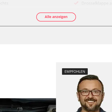
echts
Drosselklappe 
Luftmassenmess
Alle anzeigen
Elektronische P
Ölservicerückst
Anhängerkupplu
Anpassungspara
Dieselpartikelfil
Dieselpartikelfi
Differenzdruck 
Elektronische P
EMPFOHLEN
D/OBDII)
Grundeinstellu
Hochdruckpumpe 
Injektor Adapti
programm (ESP)
Injektoren einst
-Modul (EWM)
Kodierung der R
ks
Lamdasonde an