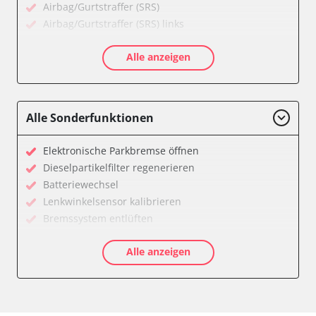
Airbag/Gurtstraffer (SRS)
Airbag/Gurtstraffer (SRS) links
Airbag/Gurtstraffer (SRS) rechts
Alle anzeigen
Aktiver Kollisionsschutz
Anhängersteuergerät
Assyst
Assyst Plus
Alle Sonderfunktionen
Batteriemanagement
Bremsassistent (BAS)
Elektronische Parkbremse öffnen
CD-Wechsler
Dieselpartikelfilter regenerieren
Command
Batteriewechsel
Dachbedieneinheit (DBE)
Lenkwinkelsensor kalibrieren
Diagnoseschnittstelle (EOBD/OBDII)
Bremssystem entlüften
Einparkhilfe
Drosselklappe anlernen
Elektronische Zündanlage
Alle anzeigen
Luftmassenmesser anlernen
Elektronisches Stabilitätsprogramm (ESP)
Elektronische Parkbremse kalibrieren
Elektronisches Wählhebel-Modul (EWM)
Ölservicerückstellung
Fahrdynamik-Sitz vorne links
Anhängerkupplung anlernen
Fahrdynamik-Sitz vorne rechts