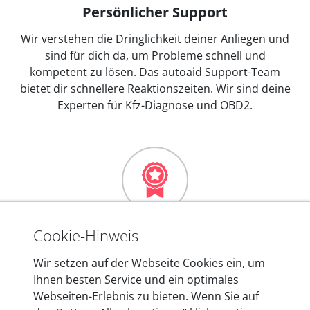
Persönlicher Support
Wir verstehen die Dringlichkeit deiner Anliegen und
sind für dich da, um Probleme schnell und
kompetent zu lösen. Das autoaid Support-Team
bietet dir schnellere Reaktionszeiten. Wir sind deine
Experten für Kfz-Diagnose und OBD2.
Mehr als 10 Jahre Erfahrung
Cookie-Hinweis
In den Kfz-Diagnosegeräten von autoaid stecken
Wir setzen auf der Webseite Cookies ein, um
mehr als 10 Jahre Erfahrung, und auch in Zukunft
Ihnen besten Service und ein optimales
entwickeln wir unsere Produkte am Standort in
Webseiten-Erlebnis zu bieten. Wenn Sie auf
Berlin laufend weiter. Auf diese Qualität vertrauen