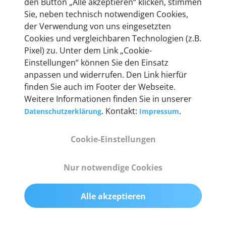
den Button „Alle akzeptieren“ klicken, stimmen
heute mehr als 60.000 Privatkunden und
Sie, neben technisch notwendigen Cookies,
Unternehmen.
der Verwendung von uns eingesetzten
Cookies und vergleichbaren Technologien (z.B.
Pixel) zu. Unter dem Link „Cookie-
Einstellungen“ können Sie den Einsatz
anpassen und widerrufen. Den Link hierfür
Technische Details &
finden Sie auch im Footer der Webseite.
Weitere Informationen finden Sie in unserer
Lieferumfang
. Kontakt:
.
Datenschutzerklärung
Impressum
Cookie-Einstellungen
Abmessungen
55 mm x 25 mm x 12 mm
Nur notwendige Cookies
Gewicht
Alle akzeptieren
200 g