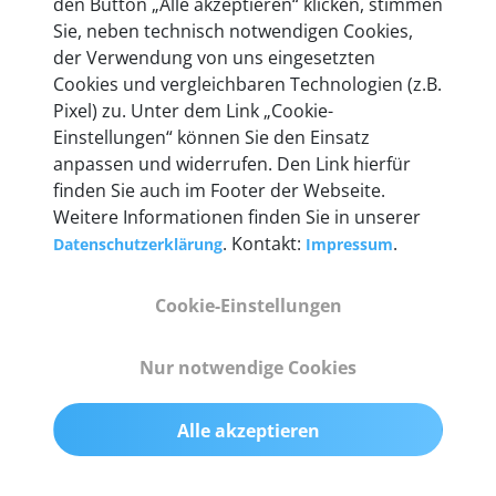
den Button „Alle akzeptieren“ klicken, stimmen
heute mehr als 60.000 Privatkunden und
Sie, neben technisch notwendigen Cookies,
Unternehmen.
der Verwendung von uns eingesetzten
Cookies und vergleichbaren Technologien (z.B.
Pixel) zu. Unter dem Link „Cookie-
Einstellungen“ können Sie den Einsatz
anpassen und widerrufen. Den Link hierfür
Technische Details &
finden Sie auch im Footer der Webseite.
Weitere Informationen finden Sie in unserer
Lieferumfang
. Kontakt:
.
Datenschutzerklärung
Impressum
Cookie-Einstellungen
Abmessungen
55 mm x 25 mm x 12 mm
Nur notwendige Cookies
Gewicht
Alle akzeptieren
200 g