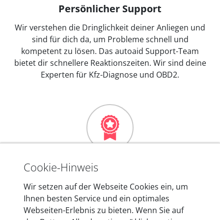
Persönlicher Support
Wir verstehen die Dringlichkeit deiner Anliegen und
sind für dich da, um Probleme schnell und
kompetent zu lösen. Das autoaid Support-Team
bietet dir schnellere Reaktionszeiten. Wir sind deine
Experten für Kfz-Diagnose und OBD2.
Mehr als 10 Jahre Erfahrung
Cookie-Hinweis
In den Kfz-Diagnosegeräten von autoaid stecken
Wir setzen auf der Webseite Cookies ein, um
mehr als 10 Jahre Erfahrung, und auch in Zukunft
Ihnen besten Service und ein optimales
entwickeln wir unsere Produkte am Standort in
Webseiten-Erlebnis zu bieten. Wenn Sie auf
Berlin laufend weiter. Auf diese Qualität vertrauen