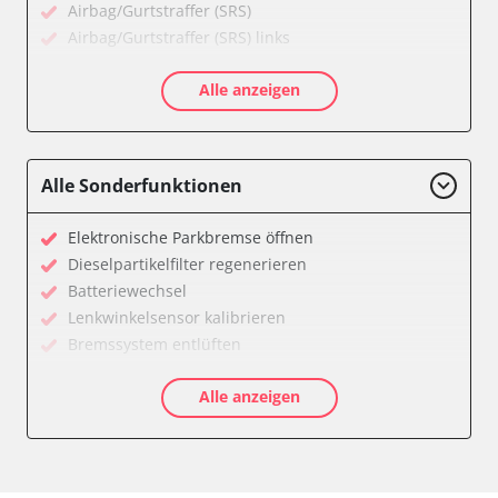
Airbag/Gurtstraffer (SRS)
Airbag/Gurtstraffer (SRS) links
Airbag/Gurtstraffer (SRS) rechts
Alle anzeigen
Aktiver Kollisionsschutz
Anhängersteuergerät
Assyst
Assyst Plus
Alle Sonderfunktionen
Batteriemanagement
Bremsassistent (BAS)
Elektronische Parkbremse öffnen
CD-Wechsler
Dieselpartikelfilter regenerieren
Command
Batteriewechsel
Dachbedieneinheit (DBE)
Lenkwinkelsensor kalibrieren
Diagnoseschnittstelle (EOBD/OBDII)
Bremssystem entlüften
Einparkhilfe
Drosselklappe anlernen
Elektronische Zündanlage
Alle anzeigen
Luftmassenmesser anlernen
Elektronisches Stabilitätsprogramm (ESP)
Elektronische Parkbremse kalibrieren
Elektronisches Wählhebel-Modul (EWM)
Ölservicerückstellung
Fahrdynamik-Sitz vorne links
Anhängerkupplung anlernen
Fahrdynamik-Sitz vorne rechts