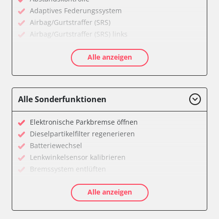
Adaptives Federungssystem
Airbag/Gurtstraffer (SRS)
Airbag/Gurtstraffer (SRS) links
Airbag/Gurtstraffer (SRS) rechts
Alle anzeigen
Aktiver Kollisionsschutz
Anhängersteuergerät
Assyst
Assyst Plus
Alle Sonderfunktionen
Batteriemanagement
Bremsassistent (BAS)
Elektronische Parkbremse öffnen
CD-Wechsler
Dieselpartikelfilter regenerieren
Command
Batteriewechsel
Dachbedieneinheit (DBE)
Lenkwinkelsensor kalibrieren
Diagnoseschnittstelle (EOBD/OBDII)
Bremssystem entlüften
Einparkhilfe
Drosselklappe anlernen
Elektronische Zündanlage
Alle anzeigen
Luftmassenmesser anlernen
Elektronisches Stabilitätsprogramm (ESP)
Elektronische Parkbremse kalibrieren
Elektronisches Wählhebel-Modul (EWM)
Ölservicerückstellung