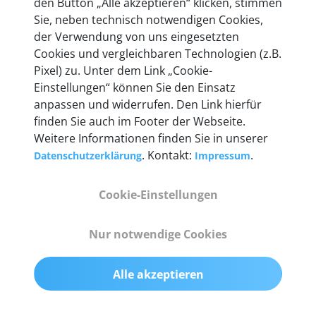
den Button „Alle akzeptieren“ klicken, stimmen
entwickeln wir unsere Produkte am Standort in
Sie, neben technisch notwendigen Cookies,
Berlin laufend weiter. Auf diese Qualität vertrauen
der Verwendung von uns eingesetzten
heute mehr als 60.000 Privatkunden und
Cookies und vergleichbaren Technologien (z.B.
Unternehmen.
Pixel) zu. Unter dem Link „Cookie-
Einstellungen“ können Sie den Einsatz
anpassen und widerrufen. Den Link hierfür
finden Sie auch im Footer der Webseite.
Weitere Informationen finden Sie in unserer
Technische Details &
. Kontakt:
.
Datenschutzerklärung
Impressum
Lieferumfang
Cookie-Einstellungen
Abmessungen
Nur notwendige Cookies
55 mm x 25 mm x 12 mm
Alle akzeptieren
Gewicht
200 g