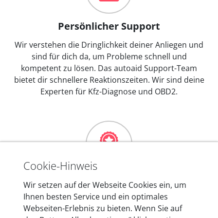
Persönlicher Support
Wir verstehen die Dringlichkeit deiner Anliegen und
sind für dich da, um Probleme schnell und
kompetent zu lösen. Das autoaid Support-Team
bietet dir schnellere Reaktionszeiten. Wir sind deine
Experten für Kfz-Diagnose und OBD2.
Cookie-Hinweis
Mehr als 10 Jahre Erfahrung
Wir setzen auf der Webseite Cookies ein, um
Ihnen besten Service und ein optimales
In den Kfz-Diagnosegeräten von autoaid stecken
Webseiten-Erlebnis zu bieten. Wenn Sie auf
mehr als 10 Jahre Erfahrung, und auch in Zukunft