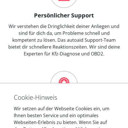
Persönlicher Support
Wir verstehen die Dringlichkeit deiner Anliegen und
sind für dich da, um Probleme schnell und
kompetent zu lösen. Das autoaid Support-Team
bietet dir schnellere Reaktionszeiten. Wir sind deine
Experten für Kfz-Diagnose und OBD2.
Cookie-Hinweis
Mehr als 10 Jahre Erfahrung
Wir setzen auf der Webseite Cookies ein, um
Ihnen besten Service und ein optimales
In den Kfz-Diagnosegeräten von autoaid stecken
Webseiten-Erlebnis zu bieten. Wenn Sie auf
mehr als 10 Jahre Erfahrung, und auch in Zukunft