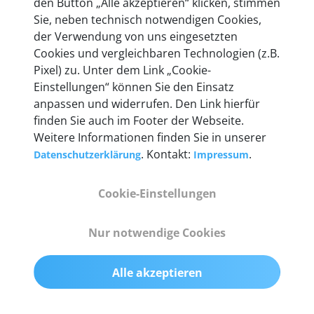
den Button „Alle akzeptieren“ klicken, stimmen
entwickeln wir unsere Produkte am Standort in
Sie, neben technisch notwendigen Cookies,
Berlin laufend weiter. Auf diese Qualität vertrauen
der Verwendung von uns eingesetzten
heute mehr als 60.000 Privatkunden und
Cookies und vergleichbaren Technologien (z.B.
Unternehmen.
Pixel) zu. Unter dem Link „Cookie-
Einstellungen“ können Sie den Einsatz
anpassen und widerrufen. Den Link hierfür
finden Sie auch im Footer der Webseite.
Weitere Informationen finden Sie in unserer
Technische Details &
. Kontakt:
.
Datenschutzerklärung
Impressum
Lieferumfang
Cookie-Einstellungen
Abmessungen
Nur notwendige Cookies
55 mm x 25 mm x 12 mm
Alle akzeptieren
Gewicht
200 g