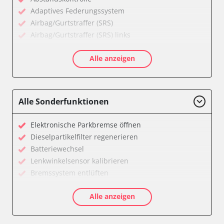
Adaptives Federungssystem
Airbag/Gurtstraffer (SRS)
Airbag/Gurtstraffer (SRS) links
Airbag/Gurtstraffer (SRS) rechts
Alle anzeigen
Aktiver Kollisionsschutz
Anhängersteuergerät
Assyst
Assyst Plus
Alle Sonderfunktionen
Batteriemanagement
Bremsassistent (BAS)
Elektronische Parkbremse öffnen
CD-Wechsler
Dieselpartikelfilter regenerieren
Command
Batteriewechsel
Dachbedieneinheit (DBE)
Lenkwinkelsensor kalibrieren
Diagnoseschnittstelle (EOBD/OBDII)
Bremssystem entlüften
Einparkhilfe
Drosselklappe anlernen
Elektronische Zündanlage
Alle anzeigen
Luftmassenmesser anlernen
Elektronisches Stabilitätsprogramm (ESP)
Elektronische Parkbremse kalibrieren
Elektronisches Wählhebel-Modul (EWM)
Ölservicerückstellung