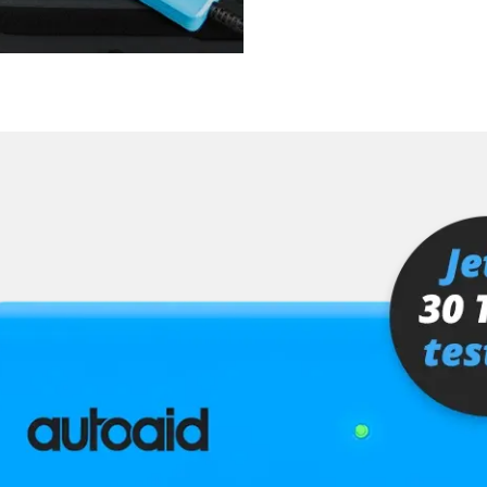
ra (TRSVC)
ng
er