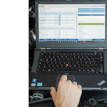
Fahrdynamik-Sitz vorne rec
Feststellbremse (EPB / SBC)
Gateway
Getriebesteuerung
Heckklappe
Hintere Bedieneinheit
Informationsanzeige
Klimaanlage
Kombiinstrument
Kraftstoffpumpe
Lenksäuleneinheit
Lichtsteuerung
Lichtsteuerung links
Lichtsteuerung rechts
Motorsteuerung (EMS)
Navigationssystem