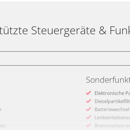
tützte Steuergeräte & Fun
Sonderfunk
Elektronische P
Dieselpartikelfi
m
Batteriewechsel
Lenkwinkelsenso
nks
Bremssystem en