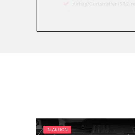
Airbag/Gurtstraffer (SRS) r
Aktiver Kollisionsschutz
Anhängersteuergerät
Assyst
Assyst Plus
Batteriemanagement
Bremsassistent (BAS)
CD-Wechsler
Command
Dachbedieneinheit (DBE)
Diagnoseschnittstelle (EOB
Einparkhilfe
Elektronische Zündanlage
Elektronisches Stabilitäts
Elektronisches Wählhebel
IN AKTION
Fahrdynamik-Sitz vorne lin