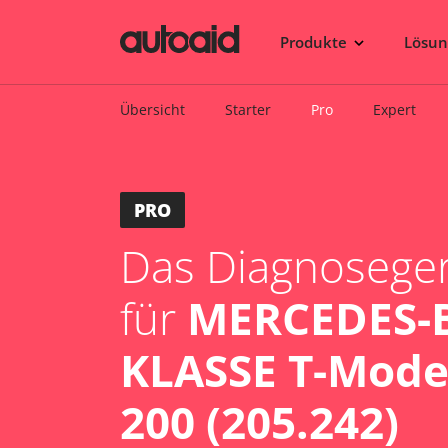
Produkte
Lösu
Übersicht
Starter
Pro
Expert
PRO
Das Diagnosegerä
für
MERCEDES-B
KLASSE T-Model
200 (205.242)