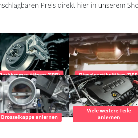
schlagbaren Preis direkt hier in unserem Sh
Parkbremse öffnen (EPB)
Dieselpartikelfilter (DPF
Viele weitere Teile
Drosselkappe anlernen
anlernen