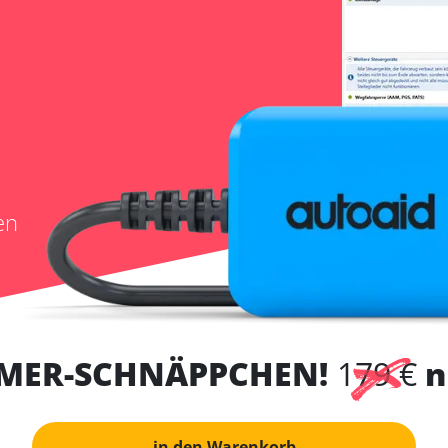
en
MER-SCHNÄPPCHEN!
179 €
n
in den Warenkorb