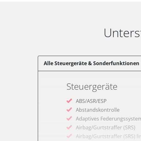
Unters
Alle Steuergeräte & Sonderfunktionen
Steuergeräte
ABS/ASR/ESP
Abstandskontrolle
Adaptives Federungssyste
Airbag/Gurtstraffer (SRS)
Airbag/Gurtstraffer (SRS) li