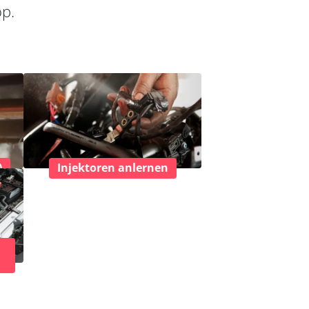
op.
)
Injektoren anlernen