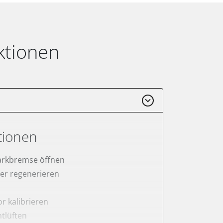
ktionen
tionen
arkbremse öffnen
lter regenerieren
r kalibrieren
tlüften