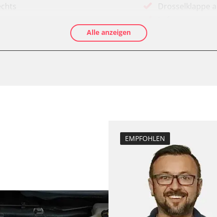
echts
Drosselklappe 
Luftmassenmess
Alle anzeigen
Elektronische P
Ölservicerückst
Anhängerkupplu
Anpassungspara
Dieselpartikelfil
Dieselpartikelfi
Differenzdruck 
Elektronische P
EMPFOHLEN
D/OBDII)
Grundeinstellu
Hochdruckpumpe 
Injektor Adapti
programm (ESP)
Injektoren einst
-Modul (EWM)
Kodierung der R
ks
Lamdasonde an