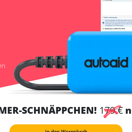
en
MER-SCHNÄPPCHEN!
179 €
n
in den Warenkorb