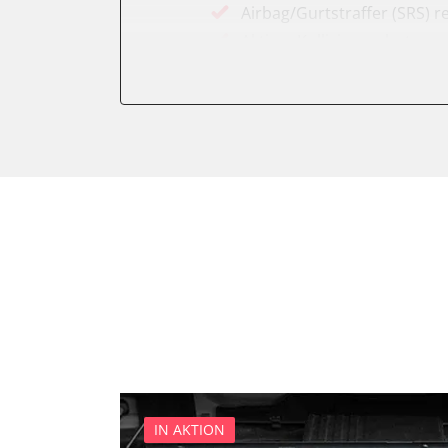
Airbag/Gurtstraffer (SRS) r
Aktiver Kollisionsschutz
Anhängersteuergerät
Assyst
Assyst Plus
Batteriemanagement
Bremsassistent (BAS)
CD-Wechsler
Command
Dachbedieneinheit (DBE)
Diagnoseschnittstelle (EOB
Einparkhilfe
Elektronische Zündanlage
Elektronisches Stabilitäts
Elektronisches Wählhebel
IN AKTION
Fahrdynamik-Sitz vorne lin