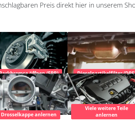
schlagbaren Preis direkt hier in unserem Sh
Parkbremse öffnen (EPB)
Dieselpartikelfilter (DPF
Viele weitere Teile
Drosselkappe anlernen
anlernen