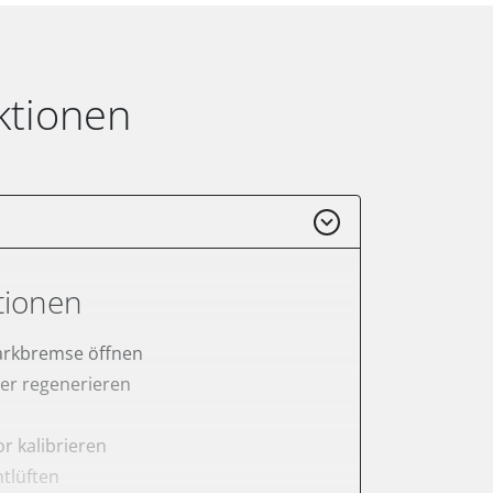
ktionen
tionen
arkbremse öffnen
lter regenerieren
r kalibrieren
tlüften