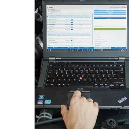
Fahrdynamik-Sitz vorne rec
Feststellbremse (EPB / SBC)
Gateway
Getriebesteuerung
Heckklappe
Hintere Bedieneinheit
Informationsanzeige
Klimaanlage
Kombiinstrument
Kraftstoffpumpe
Lenksäuleneinheit
Lichtsteuerung
Lichtsteuerung links
Lichtsteuerung rechts
Motorsteuerung (EMS)
Navigationssystem