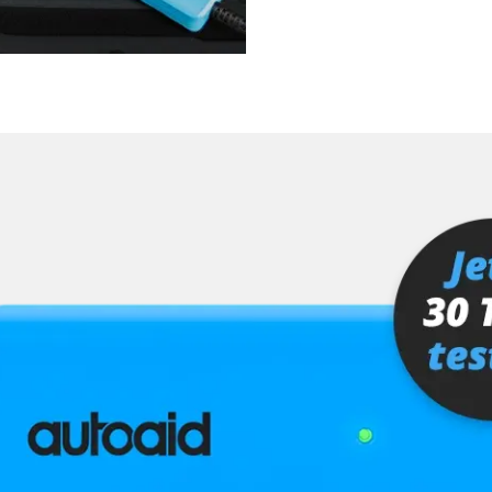
ra (TRSVC)
ng
er