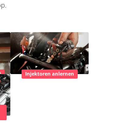
op.
)
Injektoren anlernen