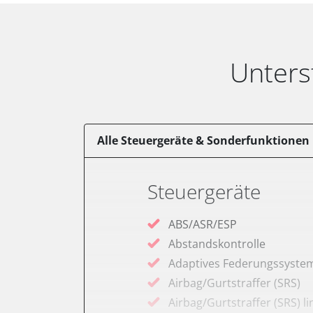
Unters
Alle Steuergeräte & Sonderfunktionen
Steuergeräte
ABS/ASR/ESP
Abstandskontrolle
Adaptives Federungssyste
Airbag/Gurtstraffer (SRS)
Airbag/Gurtstraffer (SRS) li