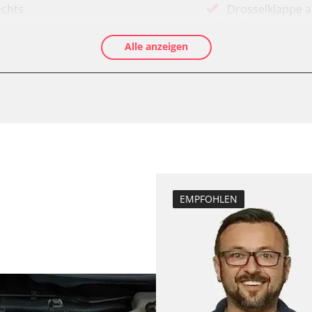
echts
Drosselklappe 
Luftmassenmess
Alle anzeigen
Elektronische P
Ölservicerückst
Anhängerkupplu
Anpassungspara
Dieselpartikelfil
Dieselpartikelfi
Differenzdruck 
Elektronische P
EMPFOHLEN
D/OBDII)
Grundeinstellu
Hochdruckpumpe 
Injektor Adapti
programm (ESP)
Injektoren einst
-Modul (EWM)
Kodierung der R
ks
Lamdasonde an