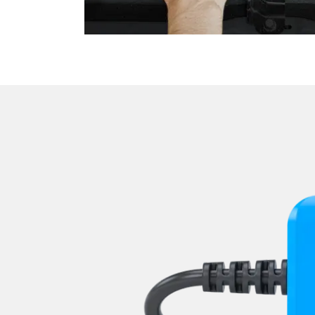
Niveauregulierung
Oben-, Hinten-, Seitenkame
Obere Bedieneinheit
Pumpe Fahrdynamik Sitz
Radar Sensoren (SGR)
Radio
Reifendruckkontrolle (RDK)
Rückfahrkamera
Schlüssellose Fernbedienu
Servolenkung
Sitzelektronik Beifahrer
Sitzelektronik Fahrer
Sitzelektronik hinten
Sitzheizung
Sitzpositionsspeicher Fahr
Soundsystem