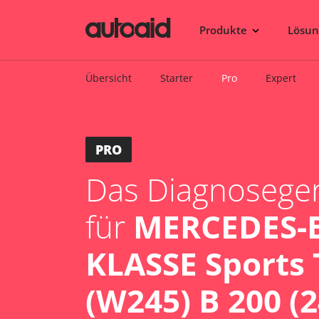
Produkte
Lösu
Übersicht
Starter
Pro
Expert
PRO
Das Diagnosegerä
für
MERCEDES-B
KLASSE Sports 
(W245) B 200 (2