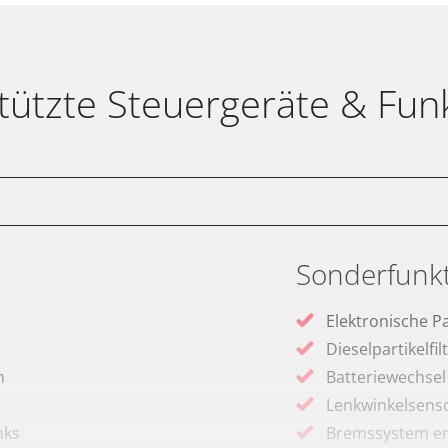
tützte Steuergeräte & Fun
Sonderfunk
Elektronische P
Dieselpartikelfi
m
Batteriewechsel
Lenkwinkelsenso
nks
Bremssystem en