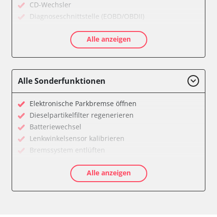
CD-Wechsler
Diagnoseschnittstelle (EOBD/OBDII)
Diebstahlwarnanlage
Alle anzeigen
Diesel Additiv-System
Drehzahlanzeige
Einparkhilfe
Elektronische Zündanlage
Alle Sonderfunktionen
Fahrzeug Stabilitätskontrolle (VSC)
Federung
Elektronische Parkbremse öffnen
Feststellbremse (EPB / SBC)
Dieselpartikelfilter regenerieren
Getriebesteuerung
Batteriewechsel
Gurtkontrollleuchten
Lenkwinkelsensor kalibrieren
Informationsanzeige
Bremssystem entlüften
Karosseriesteuerung
Drosselklappe anlernen
Klimaanlage
Alle anzeigen
AGR Ventil anlernen
Kombiinstrument
Luftmassenmesser anlernen
Lenksäuleneinheit
Kraftstofftank entleeren
Lichtsteuerung
Elektronische Parkbremse kalibrieren
Lichtsteuerung links