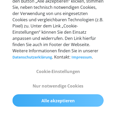
den Button „Alle akzeptieren“ klicken, stimmen
heute mehr als 60.000 Privatkunden und
Sie, neben technisch notwendigen Cookies,
Unternehmen.
der Verwendung von uns eingesetzten
Cookies und vergleichbaren Technologien (z.B.
Pixel) zu. Unter dem Link „Cookie-
Einstellungen“ können Sie den Einsatz
anpassen und widerrufen. Den Link hierfür
Technische Details &
finden Sie auch im Footer der Webseite.
Weitere Informationen finden Sie in unserer
Lieferumfang
. Kontakt:
.
Datenschutzerklärung
Impressum
Cookie-Einstellungen
Abmessungen
55 mm x 25 mm x 12 mm
Nur notwendige Cookies
Gewicht
Alle akzeptieren
200 g