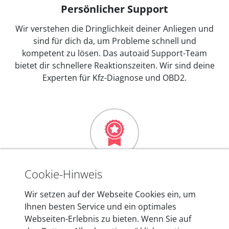
Persönlicher Support
Wir verstehen die Dringlichkeit deiner Anliegen und
sind für dich da, um Probleme schnell und
kompetent zu lösen. Das autoaid Support-Team
bietet dir schnellere Reaktionszeiten. Wir sind deine
Experten für Kfz-Diagnose und OBD2.
Mehr als 10 Jahre Erfahrung
Cookie-Hinweis
In den Kfz-Diagnosegeräten von autoaid stecken
Wir setzen auf der Webseite Cookies ein, um
mehr als 10 Jahre Erfahrung, und auch in Zukunft
Ihnen besten Service und ein optimales
entwickeln wir unsere Produkte am Standort in
Webseiten-Erlebnis zu bieten. Wenn Sie auf
Berlin laufend weiter. Auf diese Qualität vertrauen