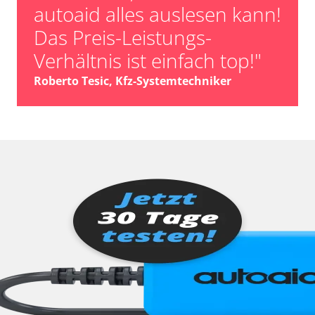
autoaid alles auslesen kann!
Das Preis-Leistungs-
Verhältnis ist einfach top!"
Roberto Tesic, Kfz-Systemtechniker