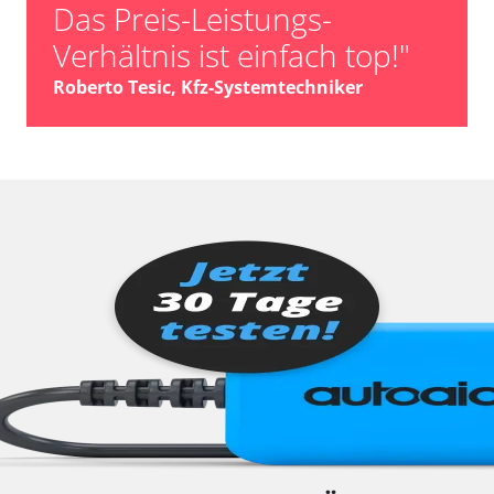
Das Preis-Leistungs-
Verhältnis ist einfach top!"
Roberto Tesic, Kfz-Systemtechniker