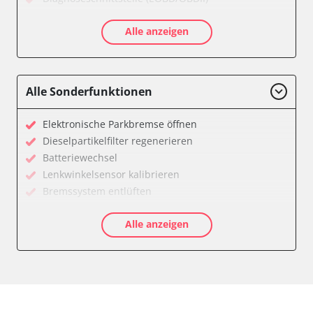
Diebstahlwarnanlage
Alle anzeigen
Diesel Additiv-System
Drehzahlanzeige
Einparkhilfe
Elektronische Zündanlage
Alle Sonderfunktionen
Fahrzeug Stabilitätskontrolle (VSC)
Federung
Elektronische Parkbremse öffnen
Feststellbremse (EPB / SBC)
Dieselpartikelfilter regenerieren
Getriebesteuerung
Batteriewechsel
Gurtkontrollleuchten
Lenkwinkelsensor kalibrieren
Informationsanzeige
Bremssystem entlüften
Karosseriesteuerung
Drosselklappe anlernen
Klimaanlage
Alle anzeigen
AGR Ventil anlernen
Kombiinstrument
Luftmassenmesser anlernen
Lenksäuleneinheit
Kraftstofftank entleeren
Lichtsteuerung
Elektronische Parkbremse kalibrieren
Lichtsteuerung links
Ölservicerückstellung
Motorsteuerung (EMS)
Anpassungsparameter zurücksetzen