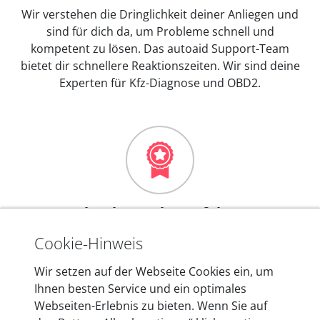
Wir verstehen die Dringlichkeit deiner Anliegen und
sind für dich da, um Probleme schnell und
kompetent zu lösen. Das autoaid Support-Team
bietet dir schnellere Reaktionszeiten. Wir sind deine
Experten für Kfz-Diagnose und OBD2.
Mehr als 10 Jahre Erfahrung
In den Kfz-Diagnosegeräten von autoaid stecken
Cookie-Hinweis
mehr als 10 Jahre Erfahrung, und auch in Zukunft
Wir setzen auf der Webseite Cookies ein, um
entwickeln wir unsere Produkte am Standort in
Ihnen besten Service und ein optimales
Berlin laufend weiter. Auf diese Qualität vertrauen
Webseiten-Erlebnis zu bieten. Wenn Sie auf
heute mehr als 60.000 Privatkunden und