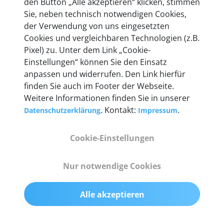
den Button „Alle akzeptieren“ klicken, stimmen
Unternehmen.
Sie, neben technisch notwendigen Cookies,
der Verwendung von uns eingesetzten
Cookies und vergleichbaren Technologien (z.B.
Pixel) zu. Unter dem Link „Cookie-
Einstellungen“ können Sie den Einsatz
Technische Details &
anpassen und widerrufen. Den Link hierfür
Lieferumfang
finden Sie auch im Footer der Webseite.
Weitere Informationen finden Sie in unserer
. Kontakt:
.
Datenschutzerklärung
Impressum
Abmessungen
Cookie-Einstellungen
55 mm x 25 mm x 12 mm
Nur notwendige Cookies
Gewicht
200 g
Alle akzeptieren
OBD2-Pins