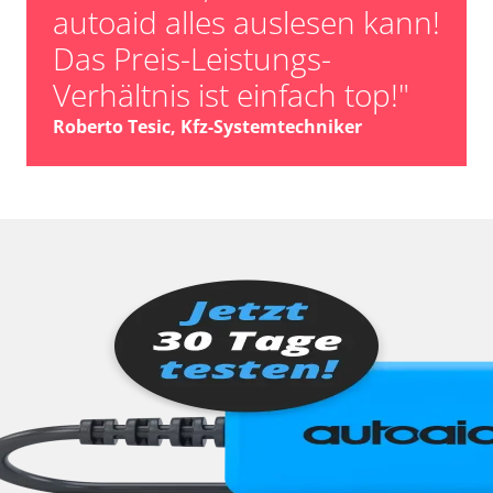
autoaid alles auslesen kann!
Das Preis-Leistungs-
Verhältnis ist einfach top!"
Roberto Tesic, Kfz-Systemtechniker