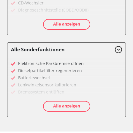
CD-Wechsler
Diagnoseschnittstelle (EOBD/OBDII)
Diebstahlwarnanlage
Alle anzeigen
Diesel Additiv-System
Drehzahlanzeige
Einparkhilfe
Elektronische Zündanlage
Alle Sonderfunktionen
Fahrzeug Stabilitätskontrolle (VSC)
Federung
Elektronische Parkbremse öffnen
Feststellbremse (EPB / SBC)
Dieselpartikelfilter regenerieren
Getriebesteuerung
Batteriewechsel
Gurtkontrollleuchten
Lenkwinkelsensor kalibrieren
Informationsanzeige
Bremssystem entlüften
Karosseriesteuerung
Drosselklappe anlernen
Klimaanlage
Alle anzeigen
AGR Ventil anlernen
Kombiinstrument
Luftmassenmesser anlernen
Lenksäuleneinheit
Kraftstofftank entleeren
Lichtsteuerung
Elektronische Parkbremse kalibrieren
Lichtsteuerung links