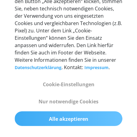
den Button „Alle akzeptieren“ klicken, stimmen
heute mehr als 60.000 Privatkunden und
Sie, neben technisch notwendigen Cookies,
Unternehmen.
der Verwendung von uns eingesetzten
Cookies und vergleichbaren Technologien (z.B.
Pixel) zu. Unter dem Link „Cookie-
Einstellungen“ können Sie den Einsatz
anpassen und widerrufen. Den Link hierfür
Technische Details &
finden Sie auch im Footer der Webseite.
Weitere Informationen finden Sie in unserer
Lieferumfang
. Kontakt:
.
Datenschutzerklärung
Impressum
Cookie-Einstellungen
Abmessungen
55 mm x 25 mm x 12 mm
Nur notwendige Cookies
Gewicht
Alle akzeptieren
200 g