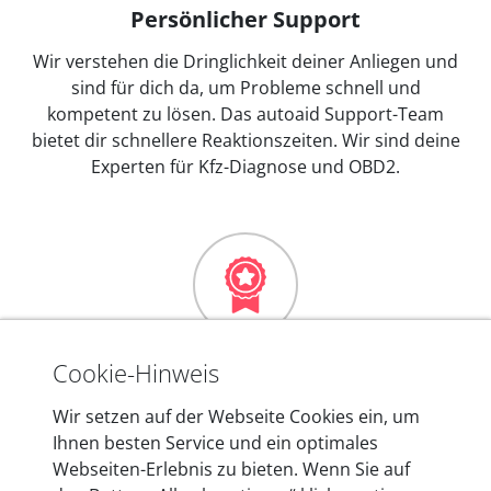
Persönlicher Support
Wir verstehen die Dringlichkeit deiner Anliegen und
sind für dich da, um Probleme schnell und
kompetent zu lösen. Das autoaid Support-Team
bietet dir schnellere Reaktionszeiten. Wir sind deine
Experten für Kfz-Diagnose und OBD2.
Mehr als 10 Jahre Erfahrung
Cookie-Hinweis
In den Kfz-Diagnosegeräten von autoaid stecken
Wir setzen auf der Webseite Cookies ein, um
mehr als 10 Jahre Erfahrung, und auch in Zukunft
Ihnen besten Service und ein optimales
entwickeln wir unsere Produkte am Standort in
Webseiten-Erlebnis zu bieten. Wenn Sie auf
Berlin laufend weiter. Auf diese Qualität vertrauen