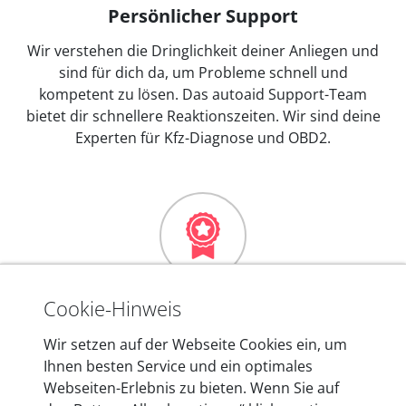
Persönlicher Support
Wir verstehen die Dringlichkeit deiner Anliegen und
sind für dich da, um Probleme schnell und
kompetent zu lösen. Das autoaid Support-Team
bietet dir schnellere Reaktionszeiten. Wir sind deine
Experten für Kfz-Diagnose und OBD2.
Mehr als 10 Jahre Erfahrung
Cookie-Hinweis
In den Kfz-Diagnosegeräten von autoaid stecken
Wir setzen auf der Webseite Cookies ein, um
mehr als 10 Jahre Erfahrung, und auch in Zukunft
Ihnen besten Service und ein optimales
entwickeln wir unsere Produkte am Standort in
Webseiten-Erlebnis zu bieten. Wenn Sie auf
Berlin laufend weiter. Auf diese Qualität vertrauen