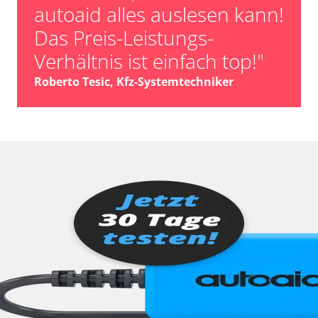
autoaid alles auslesen kann!
Das Preis-Leistungs-
Verhältnis ist einfach top!"
Roberto Tesic, Kfz-Systemtechniker