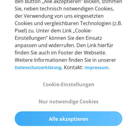
den Button „Alle akzeptieren“ klicken, stimmen
heute mehr als 60.000 Privatkunden und
Sie, neben technisch notwendigen Cookies,
Unternehmen.
der Verwendung von uns eingesetzten
Cookies und vergleichbaren Technologien (z.B.
Pixel) zu. Unter dem Link „Cookie-
Einstellungen“ können Sie den Einsatz
anpassen und widerrufen. Den Link hierfür
Technische Details &
finden Sie auch im Footer der Webseite.
Weitere Informationen finden Sie in unserer
Lieferumfang
. Kontakt:
.
Datenschutzerklärung
Impressum
Cookie-Einstellungen
Abmessungen
55 mm x 25 mm x 12 mm
Nur notwendige Cookies
Gewicht
Alle akzeptieren
200 g