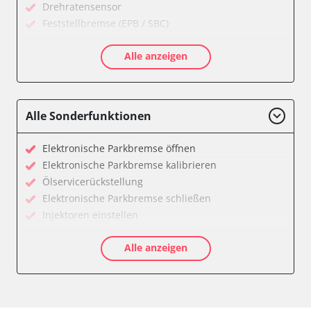
Drehratensensor
Feststellbremse (EPB / SBC)
Getriebesteuerung
Alle anzeigen
Informationsanzeige
Klimaanlage
Kombiinstrument
Motorsteuerung (EMS)
Alle Sonderfunktionen
Radio
Servolenkung
Elektronische Parkbremse öffnen
Telefon-/Notruf-System
Elektronische Parkbremse kalibrieren
Wegfahrsperre
Ölservicerückstellung
Zentralelektronik
Elektronische Parkbremse schließen
Verfügbarkeit abhängig von Modell, Motorisierung, Ausstattung
Injektoren einstellen
und Konfiguration
Servicerückstellung
Alle anzeigen
Verfügbarkeit abhängig von Modell, Motorisierung, Ausstattung
und Konfiguration