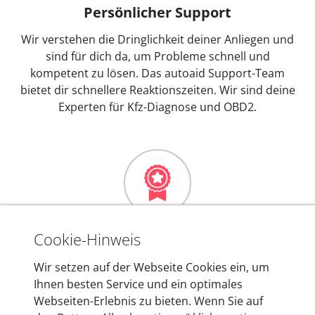
Persönlicher Support
Wir verstehen die Dringlichkeit deiner Anliegen und
sind für dich da, um Probleme schnell und
kompetent zu lösen. Das autoaid Support-Team
bietet dir schnellere Reaktionszeiten. Wir sind deine
Experten für Kfz-Diagnose und OBD2.
Mehr als 10 Jahre Erfahrung
Cookie-Hinweis
In den Kfz-Diagnosegeräten von autoaid stecken
Wir setzen auf der Webseite Cookies ein, um
mehr als 10 Jahre Erfahrung, und auch in Zukunft
Ihnen besten Service und ein optimales
entwickeln wir unsere Produkte am Standort in
Webseiten-Erlebnis zu bieten. Wenn Sie auf
Berlin laufend weiter. Auf diese Qualität vertrauen