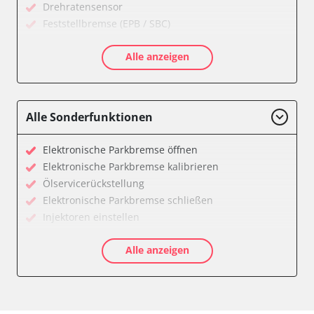
Drehratensensor
Feststellbremse (EPB / SBC)
Getriebesteuerung
Alle anzeigen
Informationsanzeige
Klimaanlage
Kombiinstrument
Motorsteuerung (EMS)
Alle Sonderfunktionen
Radio
Servolenkung
Elektronische Parkbremse öffnen
Telefon-/Notruf-System
Elektronische Parkbremse kalibrieren
Wegfahrsperre
Ölservicerückstellung
Zentralelektronik
Elektronische Parkbremse schließen
Verfügbarkeit abhängig von Modell, Motorisierung, Ausstattung
Injektoren einstellen
und Konfiguration
Servicerückstellung
Alle anzeigen
Verfügbarkeit abhängig von Modell, Motorisierung, Ausstattung
und Konfiguration