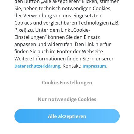
den Button „Alle akzeptieren“ klicken, stimmen
heute mehr als 60.000 Privatkunden und
Sie, neben technisch notwendigen Cookies,
Unternehmen.
der Verwendung von uns eingesetzten
Cookies und vergleichbaren Technologien (z.B.
Pixel) zu. Unter dem Link „Cookie-
Einstellungen“ können Sie den Einsatz
anpassen und widerrufen. Den Link hierfür
Technische Details &
finden Sie auch im Footer der Webseite.
Weitere Informationen finden Sie in unserer
Lieferumfang
. Kontakt:
.
Datenschutzerklärung
Impressum
Cookie-Einstellungen
Abmessungen
55 mm x 25 mm x 12 mm
Nur notwendige Cookies
Gewicht
Alle akzeptieren
200 g