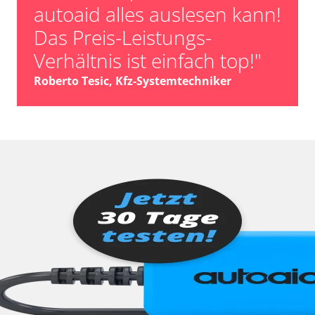
autoaid alles auslesen kann!
Das Preis-Leistungs-
Verhältnis ist einfach top!"
Roberto Tesic, Kfz-Systemtechniker