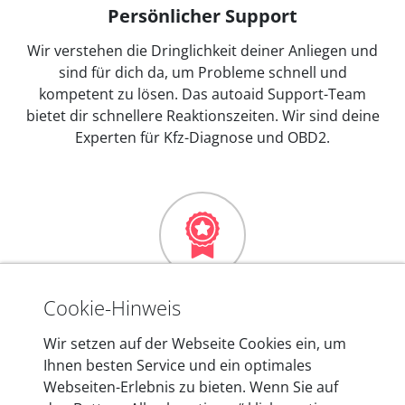
Persönlicher Support
Wir verstehen die Dringlichkeit deiner Anliegen und
sind für dich da, um Probleme schnell und
kompetent zu lösen. Das autoaid Support-Team
bietet dir schnellere Reaktionszeiten. Wir sind deine
Experten für Kfz-Diagnose und OBD2.
Mehr als 10 Jahre Erfahrung
Cookie-Hinweis
In den Kfz-Diagnosegeräten von autoaid stecken
Wir setzen auf der Webseite Cookies ein, um
mehr als 10 Jahre Erfahrung, und auch in Zukunft
Ihnen besten Service und ein optimales
entwickeln wir unsere Produkte am Standort in
Webseiten-Erlebnis zu bieten. Wenn Sie auf
Berlin laufend weiter. Auf diese Qualität vertrauen