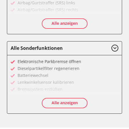
Airbag/Gurtstraffer (SRS) links
Airbag/Gurtstraffer (SRS) rechts
Aktivlenkung
Alle anzeigen
Allradelektronik
Anhängersteuergerät
Batteriemanagement
Dachelektronik
Alle Sonderfunktionen
Diagnoseschnittstelle (EOBD/OBDII)
Digital Tuner
Elektronische Parkbremse öffnen
Einparkhilfe
Dieselpartikelfilter regenerieren
Einparkhilfe Lenkhilfe
Batteriewechsel
Einstiegshilfe Beifahrer
Lenkwinkelsensor kalibrieren
Einstiegshilfe Fahrer
Bremssystem entlüften
Fahrererkennung
Drosselklappe anlernen
Fahrtrichtungskamera
Alle anzeigen
AGR Ventil anlernen
Federung
Luftmassenmesser anlernen
Fernlichtassistent
Kraftstofftank entleeren
Feststellbremse (EPB / SBC)
Elektronische Parkbremse kalibrieren
Gateway