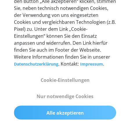
den Button „Alle akzeptieren“ klicken, stimmen
heute mehr als 60.000 Privatkunden und
Sie, neben technisch notwendigen Cookies,
Unternehmen.
der Verwendung von uns eingesetzten
Cookies und vergleichbaren Technologien (z.B.
Pixel) zu. Unter dem Link „Cookie-
Einstellungen“ können Sie den Einsatz
anpassen und widerrufen. Den Link hierfür
Technische Details &
finden Sie auch im Footer der Webseite.
Weitere Informationen finden Sie in unserer
Lieferumfang
. Kontakt:
.
Datenschutzerklärung
Impressum
Cookie-Einstellungen
Abmessungen
55 mm x 25 mm x 12 mm
Nur notwendige Cookies
Gewicht
Alle akzeptieren
200 g