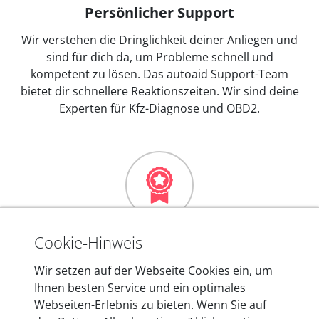
Persönlicher Support
Wir verstehen die Dringlichkeit deiner Anliegen und
sind für dich da, um Probleme schnell und
kompetent zu lösen. Das autoaid Support-Team
bietet dir schnellere Reaktionszeiten. Wir sind deine
Experten für Kfz-Diagnose und OBD2.
Mehr als 10 Jahre Erfahrung
Cookie-Hinweis
In den Kfz-Diagnosegeräten von autoaid stecken
Wir setzen auf der Webseite Cookies ein, um
mehr als 10 Jahre Erfahrung, und auch in Zukunft
Ihnen besten Service und ein optimales
entwickeln wir unsere Produkte am Standort in
Webseiten-Erlebnis zu bieten. Wenn Sie auf
Berlin laufend weiter. Auf diese Qualität vertrauen