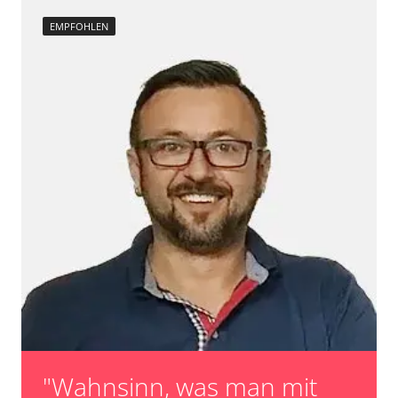
Rückfahrkamera
Turbolader Adaptionswerte zurücksetzen
Sensorelektronik
EMPFOHLEN
unbekannte Funktion
Servolenkung
Zurücksetzen der AGR Adaptionswerte
Sitzpositionsspeicher Beifahrer
Verfügbarkeit abhängig von Modell, Motorisierung, Ausstattung
Sitzpositionsspeicher Fahrer
und Konfiguration
Sonderfunktionen
Sonderfunktionen 2
Soundsystem
Sprachsteuerung
Spurassistent (LGS)
Spurwechselassistent
Stand-/Zusatzheizung
Stand-/Zusatzheizung 2
Start Authentifikation
Telefon-/Notruf-System
Telematik
Türsteuergerät hinten links
Türsteuergerät hinten rechts
"Wahnsinn, was man mit
Türsteuergerät vorne links