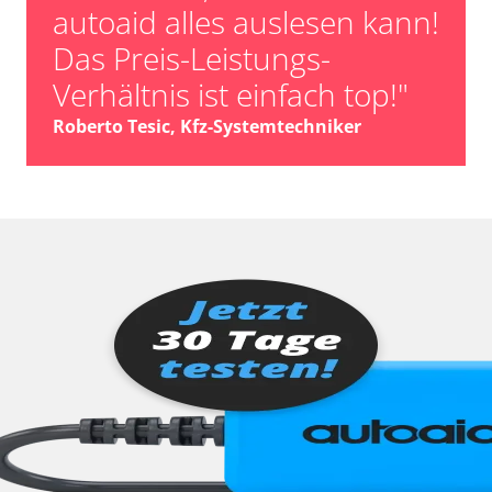
Türsteuergerät vorne rechts
autoaid alles auslesen kann!
TV Empfänger
Das Preis-Leistungs-
Verdecksteuerung
Verhältnis ist einfach top!"
Wegfahrsperre
Zentralelektronik
Roberto Tesic, Kfz-Systemtechniker
Zentralelektronik 2
Zentralmodul Komfort
Zentralmodul Komfort 2
Zentralverriegelung
Verfügbarkeit abhängig von Modell, Motorisierung, Ausstattung
und Konfiguration