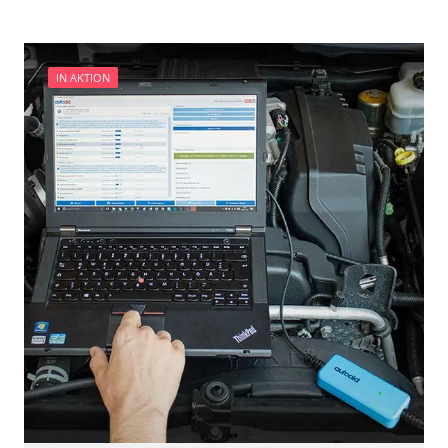
Abblendgeschwindigkeit
Getriebesteuerung
Anhängerkupplung anlernen
Heckklappe
Anpassungsparameter zurücksetzen
Informationsanzeige
Aufblendgeschwindigkeit
IN AKTION
Informationselektronik
Dieselpartikelfilter einstellen
Innenraumüberwachung
Dieselpartikelfilter wechseln
Klimaanlage
Differenzdruck Sensor anlernen
Klimaanlage hinten
Einspritzdüsen anlernen
Kombiinstrument
Elektronische Parkbremse schließen
Lenkradelektronik
Grundeinstellung
Leuchtweitenregulierung (LWR)
Injektor Adaptionswerte zurücksetzen
Medienplayer 2
Injektoren einstellen
Motorsteuerung (EMS)
Kodierung der Reifendruckvariante
Motorsteuerung 2 (EMS)
Lamdasonde anlernen
Motorsteuerung 3 (EMS)
Leerlaufdrehzahlanpassung
Navigationssystem
Parkbremse in Montageposition fahren
Niveauregulierung
Reifendruck Kalibrierung
Radio
Scheinwerfereinstellung
Reifendruckkontrolle (RDK)
Servicerückstellung