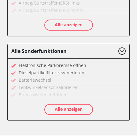
Airbag/Gurtstraffer (SRS) links
Airbag/Gurtstraffer (SRS) rechts
Aktivlenkung
Alle anzeigen
Allradelektronik
Anhängersteuergerät
Batteriemanagement
Dachelektronik
Alle Sonderfunktionen
Diagnoseschnittstelle (EOBD/OBDII)
Digital Tuner
Elektronische Parkbremse öffnen
Einparkhilfe
Dieselpartikelfilter regenerieren
Einparkhilfe Lenkhilfe
Batteriewechsel
Einstiegshilfe Beifahrer
Lenkwinkelsensor kalibrieren
Einstiegshilfe Fahrer
Bremssystem entlüften
Fahrererkennung
Drosselklappe anlernen
Fahrtrichtungskamera
Alle anzeigen
AGR Ventil anlernen
Federung
Luftmassenmesser anlernen
Fernlichtassistent
Kraftstofftank entleeren
Feststellbremse (EPB / SBC)
Elektronische Parkbremse kalibrieren
Gateway