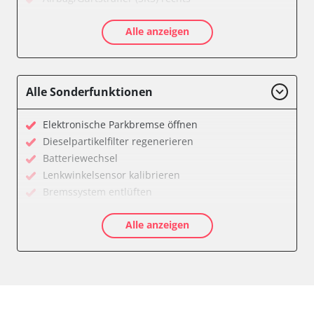
Aktivlenkung
Alle anzeigen
Allradelektronik
Anhängersteuergerät
Batteriemanagement
Dachelektronik
Alle Sonderfunktionen
Diagnoseschnittstelle (EOBD/OBDII)
Digital Tuner
Elektronische Parkbremse öffnen
Einparkhilfe
Dieselpartikelfilter regenerieren
Einparkhilfe Lenkhilfe
Batteriewechsel
Einstiegshilfe Beifahrer
Lenkwinkelsensor kalibrieren
Einstiegshilfe Fahrer
Bremssystem entlüften
Fahrererkennung
Drosselklappe anlernen
Fahrtrichtungskamera
Alle anzeigen
AGR Ventil anlernen
Federung
Luftmassenmesser anlernen
Fernlichtassistent
Kraftstofftank entleeren
Feststellbremse (EPB / SBC)
Elektronische Parkbremse kalibrieren
Gateway
Abblendgeschwindigkeit
Getriebesteuerung
Anhängerkupplung anlernen