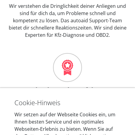
Wir verstehen die Dringlichkeit deiner Anliegen und
sind für dich da, um Probleme schnell und
kompetent zu lösen. Das autoaid Support-Team
bietet dir schnellere Reaktionszeiten. Wir sind deine
Experten für Kfz-Diagnose und OBD2.
Mehr als 10 Jahre Erfahrung
In den Kfz-Diagnosegeräten von autoaid stecken
Cookie-Hinweis
mehr als 10 Jahre Erfahrung, und auch in Zukunft
Wir setzen auf der Webseite Cookies ein, um
entwickeln wir unsere Produkte am Standort in
Ihnen besten Service und ein optimales
Berlin laufend weiter. Auf diese Qualität vertrauen
Webseiten-Erlebnis zu bieten. Wenn Sie auf
heute mehr als 60.000 Privatkunden und