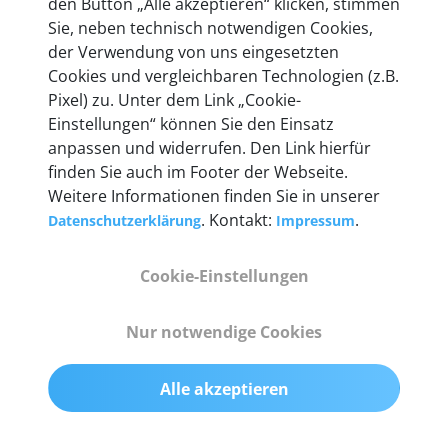
den Button „Alle akzeptieren“ klicken, stimmen
Unternehmen.
Sie, neben technisch notwendigen Cookies,
der Verwendung von uns eingesetzten
Cookies und vergleichbaren Technologien (z.B.
Pixel) zu. Unter dem Link „Cookie-
Einstellungen“ können Sie den Einsatz
Technische Details &
anpassen und widerrufen. Den Link hierfür
Lieferumfang
finden Sie auch im Footer der Webseite.
Weitere Informationen finden Sie in unserer
. Kontakt:
.
Datenschutzerklärung
Impressum
Abmessungen
Cookie-Einstellungen
55 mm x 25 mm x 12 mm
Nur notwendige Cookies
Gewicht
200 g
Alle akzeptieren
OBD2-Pins