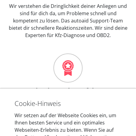
Wir verstehen die Dringlichkeit deiner Anliegen und
sind für dich da, um Probleme schnell und
kompetent zu lösen. Das autoaid Support-Team
bietet dir schnellere Reaktionszeiten. Wir sind deine
Experten für Kfz-Diagnose und OBD2.
Mehr als 10 Jahre Erfahrung
In den Kfz-Diagnosegeräten von autoaid stecken
Cookie-Hinweis
mehr als 10 Jahre Erfahrung, und auch in Zukunft
Wir setzen auf der Webseite Cookies ein, um
entwickeln wir unsere Produkte am Standort in
Ihnen besten Service und ein optimales
Berlin laufend weiter. Auf diese Qualität vertrauen
Webseiten-Erlebnis zu bieten. Wenn Sie auf
heute mehr als 60.000 Privatkunden und