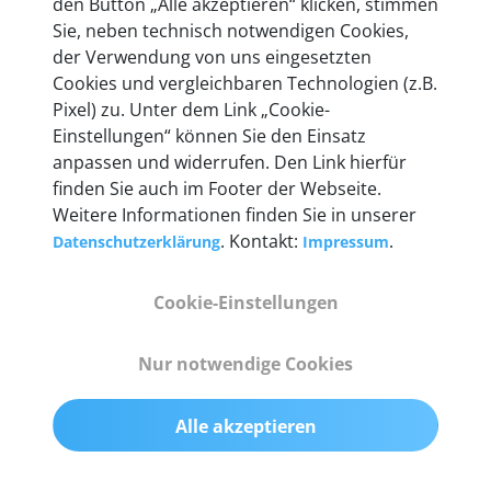
den Button „Alle akzeptieren“ klicken, stimmen
Unternehmen.
Sie, neben technisch notwendigen Cookies,
der Verwendung von uns eingesetzten
Cookies und vergleichbaren Technologien (z.B.
Pixel) zu. Unter dem Link „Cookie-
Einstellungen“ können Sie den Einsatz
Technische Details &
anpassen und widerrufen. Den Link hierfür
Lieferumfang
finden Sie auch im Footer der Webseite.
Weitere Informationen finden Sie in unserer
. Kontakt:
.
Datenschutzerklärung
Impressum
Abmessungen
Cookie-Einstellungen
55 mm x 25 mm x 12 mm
Nur notwendige Cookies
Gewicht
200 g
Alle akzeptieren
OBD2-Pins