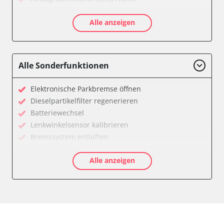
Aktivlenkung
Alle anzeigen
Allradelektronik
Anhängersteuergerät
Batteriemanagement
Dachelektronik
Alle Sonderfunktionen
Diagnoseschnittstelle (EOBD/OBDII)
Digital Tuner
Elektronische Parkbremse öffnen
Einparkhilfe
Dieselpartikelfilter regenerieren
Einparkhilfe Lenkhilfe
Batteriewechsel
Einstiegshilfe Beifahrer
Lenkwinkelsensor kalibrieren
Einstiegshilfe Fahrer
Bremssystem entlüften
Fahrererkennung
Drosselklappe anlernen
Fahrtrichtungskamera
Alle anzeigen
AGR Ventil anlernen
Federung
Luftmassenmesser anlernen
Fernlichtassistent
Kraftstofftank entleeren
Feststellbremse (EPB / SBC)
Elektronische Parkbremse kalibrieren
Gateway
Abblendgeschwindigkeit
Getriebesteuerung
Anhängerkupplung anlernen