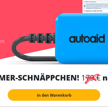
en
MER-SCHNÄPPCHEN!
179 €
n
in den Warenkorb