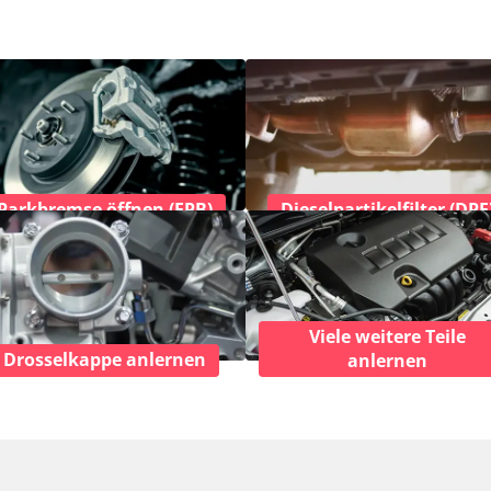
Parkbremse öffnen (EPB)
Dieselpartikelfilter (DPF
Viele weitere Teile
Drosselkappe anlernen
anlernen