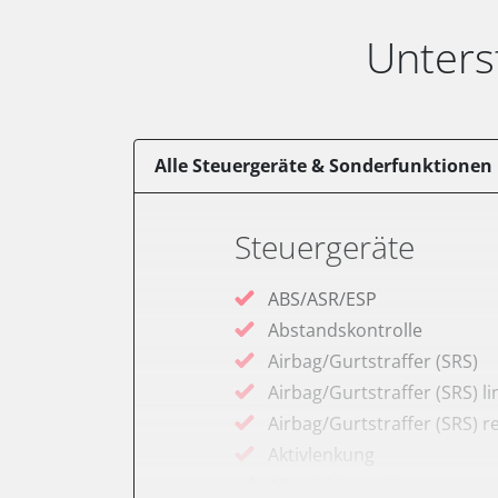
Unters
Alle Steuergeräte & Sonderfunktionen
Steuergeräte
ABS/ASR/ESP
Abstandskontrolle
Airbag/Gurtstraffer (SRS)
Airbag/Gurtstraffer (SRS) li
Airbag/Gurtstraffer (SRS) r
Aktivlenkung
Allradelektronik