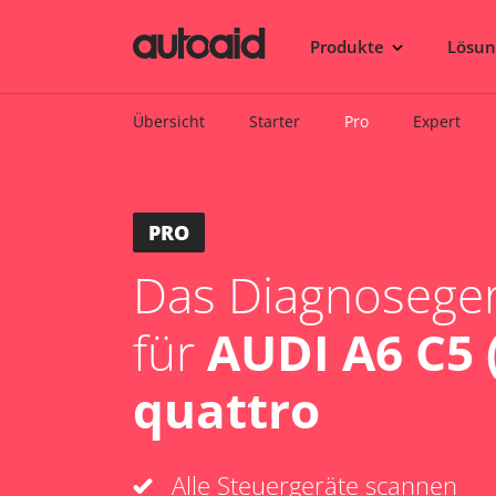
Produkte
Lösu
Übersicht
Starter
Pro
Expert
PRO
Das Diagnosegerä
für
AUDI A6 C5 
quattro
Alle Steuergeräte scannen