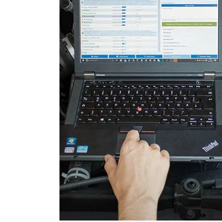
Heckklappe
Informationsanzeige
Informationselektronik
Innenraumüberwachung
Klimaanlage
Klimaanlage hinten
Kombiinstrument
Lenkradelektronik
Leuchtweitenregulierung (
Medienplayer 2
Motorsteuerung (EMS)
Motorsteuerung 2 (EMS)
Motorsteuerung 3 (EMS)
Navigationssystem
Niveauregulierung
Radio