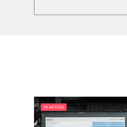
Anhängersteuergerät
Batteriemanagement
Dachelektronik
Diagnoseschnittstelle (EOB
Digital Tuner
Einparkhilfe
Einparkhilfe Lenkhilfe
Einstiegshilfe Beifahrer
Einstiegshilfe Fahrer
Fahrererkennung
Fahrtrichtungskamera
Federung
Fernlichtassistent
IN AKTION
Feststellbremse (EPB / SBC)
Gateway
Getriebesteuerung