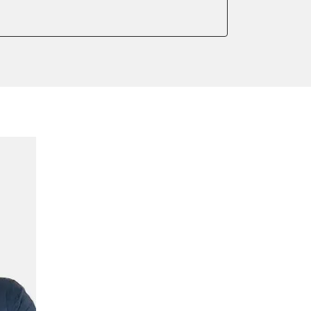
er anlernen
ntleeren
arkbremse kalibrieren
ndigkeit
ng anlernen
meter zurücksetzen
indigkeit
ter einstellen
lter wechseln
Sensor anlernen
anlernen
arkbremse schließen
ng
onswerte zurücksetzen
ellen
eifendruckvariante