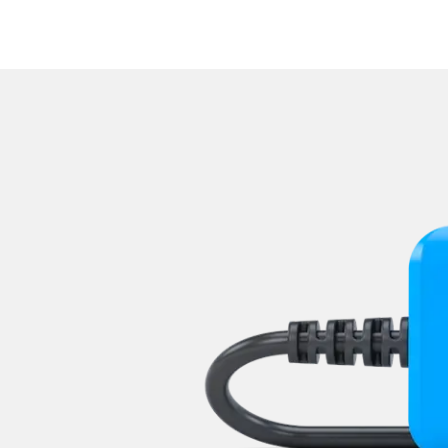
Reifendruckkontrolle (RDK)
Rückfahrkamera
Sensorelektronik
Servolenkung
Sitzpositionsspeicher Beifa
Sitzpositionsspeicher Fahr
Sonderfunktionen
Sonderfunktionen 2
Soundsystem
Sprachsteuerung
Spurassistent (LGS)
Spurwechselassistent
Stand-/Zusatzheizung
Stand-/Zusatzheizung 2
Start Authentifikation
Telefon-/Notruf-System