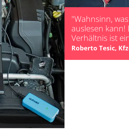
Lamdasonde an
Leerlaufdrehza
"Wahnsinn, was 
Parkbremse in 
auslesen kann! 
Reifendruck Kal
Verhältnis ist ei
Scheinwerferein
Servicerückstel
Roberto Tesic, Kf
Turbolader Ada
unbekannte Fun
LWR)
Zurücksetzen d