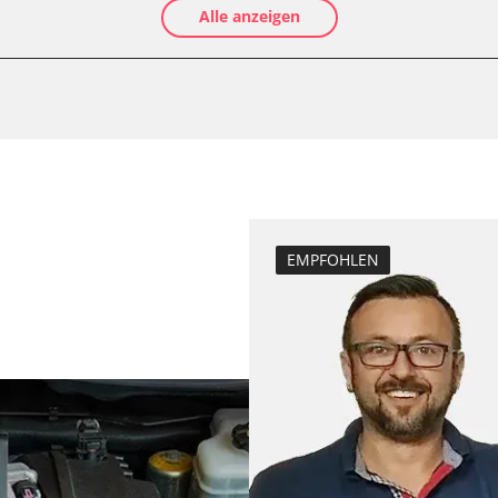
Alle anzeigen
Luftmassenmess
Kraftstofftank e
Elektronische P
D/OBDII)
Abblendgeschwi
Anhängerkupplu
Anpassungspara
Aufblendgeschw
Dieselpartikelfil
EMPFOHLEN
Dieselpartikelfi
Differenzdruck 
Einspritzdüsen 
Elektronische P
Grundeinstellu
Injektor Adapti
Injektoren einst
Kodierung der R