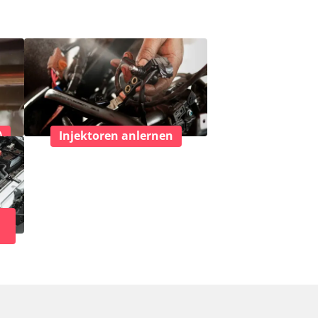
)
Injektoren anlernen