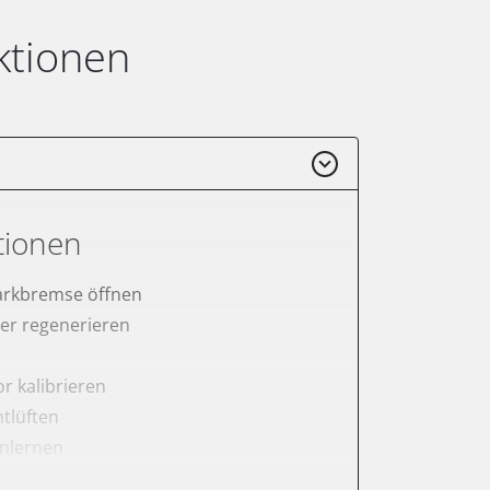
ktionen
tionen
arkbremse öffnen
lter regenerieren
r kalibrieren
tlüften
anlernen
rnen