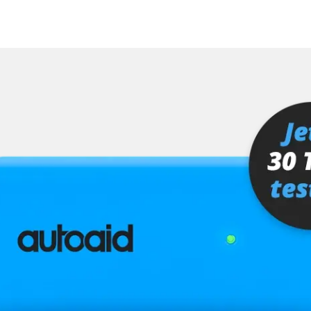
hrer
er