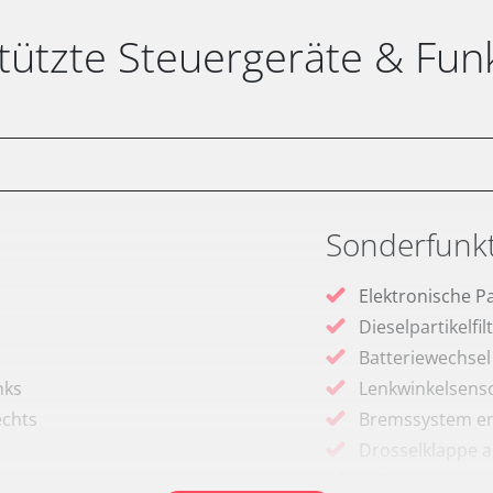
tützte Steuergeräte & Fun
Sonderfunk
Elektronische P
Dieselpartikelfi
Batteriewechsel
nks
Lenkwinkelsenso
echts
Bremssystem en
Drosselklappe 
AGR Ventil anle