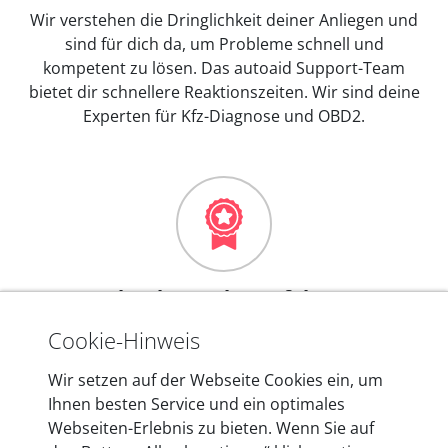
Wir verstehen die Dringlichkeit deiner Anliegen und
sind für dich da, um Probleme schnell und
kompetent zu lösen. Das autoaid Support-Team
bietet dir schnellere Reaktionszeiten. Wir sind deine
Experten für Kfz-Diagnose und OBD2.
Mehr als 10 Jahre Erfahrung
In den Kfz-Diagnosegeräten von autoaid stecken
Cookie-Hinweis
mehr als 10 Jahre Erfahrung, und auch in Zukunft
Wir setzen auf der Webseite Cookies ein, um
entwickeln wir unsere Produkte am Standort in
Ihnen besten Service und ein optimales
Berlin laufend weiter. Auf diese Qualität vertrauen
Webseiten-Erlebnis zu bieten. Wenn Sie auf
heute mehr als 60.000 Privatkunden und