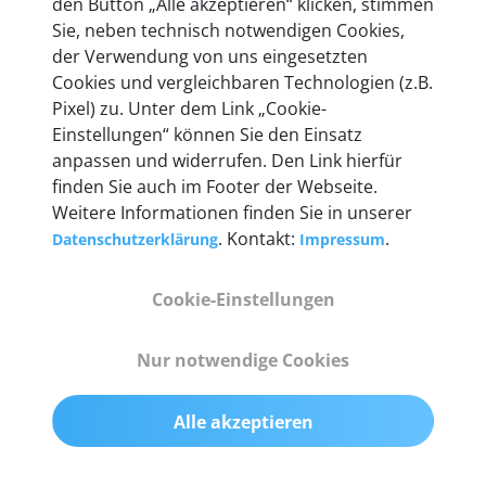
den Button „Alle akzeptieren“ klicken, stimmen
Unternehmen.
Sie, neben technisch notwendigen Cookies,
der Verwendung von uns eingesetzten
Cookies und vergleichbaren Technologien (z.B.
Pixel) zu. Unter dem Link „Cookie-
Einstellungen“ können Sie den Einsatz
Technische Details &
anpassen und widerrufen. Den Link hierfür
Lieferumfang
finden Sie auch im Footer der Webseite.
Weitere Informationen finden Sie in unserer
. Kontakt:
.
Datenschutzerklärung
Impressum
Abmessungen
Cookie-Einstellungen
55 mm x 25 mm x 12 mm
Nur notwendige Cookies
Gewicht
200 g
Alle akzeptieren
OBD2-Pins