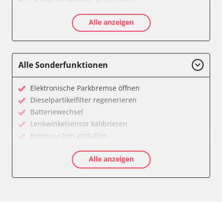
Aktivlenkung
Alle anzeigen
Allradelektronik
Anhängersteuergerät
Batteriemanagement
Dachelektronik
Alle Sonderfunktionen
Diagnoseschnittstelle (EOBD/OBDII)
Digital Tuner
Elektronische Parkbremse öffnen
Einparkhilfe
Dieselpartikelfilter regenerieren
Einparkhilfe Lenkhilfe
Batteriewechsel
Einstiegshilfe Beifahrer
Lenkwinkelsensor kalibrieren
Einstiegshilfe Fahrer
Bremssystem entlüften
Fahrererkennung
Drosselklappe anlernen
Fahrtrichtungskamera
Alle anzeigen
AGR Ventil anlernen
Federung
Luftmassenmesser anlernen
Fernlichtassistent
Kraftstofftank entleeren
Feststellbremse (EPB / SBC)
Elektronische Parkbremse kalibrieren
Gateway
Abblendgeschwindigkeit
Getriebesteuerung
Anhängerkupplung anlernen