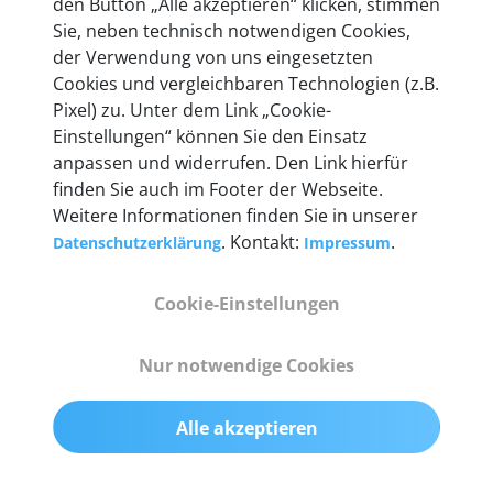
den Button „Alle akzeptieren“ klicken, stimmen
heute mehr als 60.000 Privatkunden und
Sie, neben technisch notwendigen Cookies,
Unternehmen.
der Verwendung von uns eingesetzten
Cookies und vergleichbaren Technologien (z.B.
Pixel) zu. Unter dem Link „Cookie-
Einstellungen“ können Sie den Einsatz
anpassen und widerrufen. Den Link hierfür
Technische Details &
finden Sie auch im Footer der Webseite.
Weitere Informationen finden Sie in unserer
Lieferumfang
. Kontakt:
.
Datenschutzerklärung
Impressum
Cookie-Einstellungen
Abmessungen
55 mm x 25 mm x 12 mm
Nur notwendige Cookies
Gewicht
Alle akzeptieren
200 g