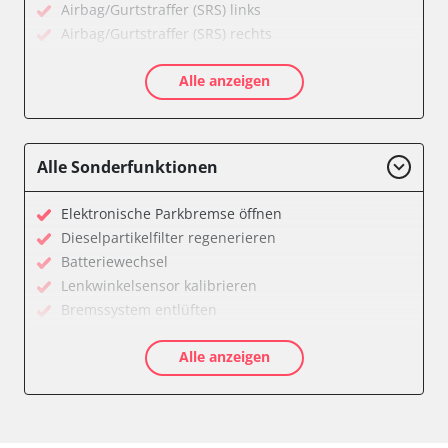
Airbag/Gurtstraffer (SRS) links
Airbag/Gurtstraffer (SRS) rechts
Aktivlenkung
Alle anzeigen
Allradelektronik
Anhängersteuergerät
Batteriemanagement
Dachelektronik
Alle Sonderfunktionen
Diagnoseschnittstelle (EOBD/OBDII)
Digital Tuner
Elektronische Parkbremse öffnen
Einparkhilfe
Dieselpartikelfilter regenerieren
Einparkhilfe Lenkhilfe
Batteriewechsel
Einstiegshilfe Beifahrer
Lenkwinkelsensor kalibrieren
Einstiegshilfe Fahrer
Bremssystem entlüften
Fahrererkennung
Drosselklappe anlernen
Fahrtrichtungskamera
Alle anzeigen
AGR Ventil anlernen
Federung
Luftmassenmesser anlernen
Fernlichtassistent
Kraftstofftank entleeren
Feststellbremse (EPB / SBC)
Elektronische Parkbremse kalibrieren
Gateway