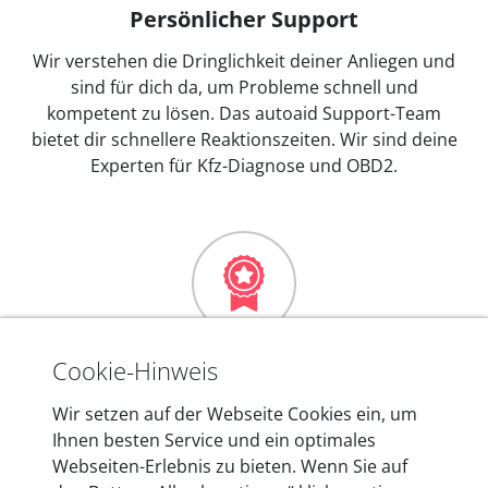
Persönlicher Support
Wir verstehen die Dringlichkeit deiner Anliegen und
sind für dich da, um Probleme schnell und
kompetent zu lösen. Das autoaid Support-Team
bietet dir schnellere Reaktionszeiten. Wir sind deine
Experten für Kfz-Diagnose und OBD2.
Mehr als 10 Jahre Erfahrung
Cookie-Hinweis
In den Kfz-Diagnosegeräten von autoaid stecken
Wir setzen auf der Webseite Cookies ein, um
mehr als 10 Jahre Erfahrung, und auch in Zukunft
Ihnen besten Service und ein optimales
entwickeln wir unsere Produkte am Standort in
Webseiten-Erlebnis zu bieten. Wenn Sie auf
Berlin laufend weiter. Auf diese Qualität vertrauen