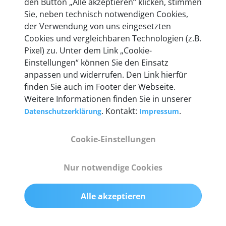
den Button „Alle akzeptieren“ klicken, stimmen
heute mehr als 60.000 Privatkunden und
Sie, neben technisch notwendigen Cookies,
Unternehmen.
der Verwendung von uns eingesetzten
Cookies und vergleichbaren Technologien (z.B.
Pixel) zu. Unter dem Link „Cookie-
Einstellungen“ können Sie den Einsatz
anpassen und widerrufen. Den Link hierfür
Technische Details &
finden Sie auch im Footer der Webseite.
Weitere Informationen finden Sie in unserer
Lieferumfang
. Kontakt:
.
Datenschutzerklärung
Impressum
Cookie-Einstellungen
Abmessungen
55 mm x 25 mm x 12 mm
Nur notwendige Cookies
Gewicht
Alle akzeptieren
200 g