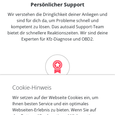
Persönlicher Support
Wir verstehen die Dringlichkeit deiner Anliegen und
sind für dich da, um Probleme schnell und
kompetent zu lösen. Das autoaid Support-Team
bietet dir schnellere Reaktionszeiten. Wir sind deine
Experten für Kfz-Diagnose und OBD2.
Mehr als 10 Jahre Erfahrung
Cookie-Hinweis
In den Kfz-Diagnosegeräten von autoaid stecken
Wir setzen auf der Webseite Cookies ein, um
mehr als 10 Jahre Erfahrung, und auch in Zukunft
Ihnen besten Service und ein optimales
entwickeln wir unsere Produkte am Standort in
Webseiten-Erlebnis zu bieten. Wenn Sie auf
Berlin laufend weiter. Auf diese Qualität vertrauen