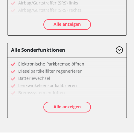
Airbag/Gurtstraffer (SRS) links
Airbag/Gurtstraffer (SRS) rechts
Aktivlenkung
Alle anzeigen
Allradelektronik
Anhängersteuergerät
Batteriemanagement
Dachelektronik
Alle Sonderfunktionen
Diagnoseschnittstelle (EOBD/OBDII)
Digital Tuner
Elektronische Parkbremse öffnen
Einparkhilfe
Dieselpartikelfilter regenerieren
Einparkhilfe Lenkhilfe
Batteriewechsel
Einstiegshilfe Beifahrer
Lenkwinkelsensor kalibrieren
Einstiegshilfe Fahrer
Bremssystem entlüften
Fahrererkennung
Drosselklappe anlernen
Fahrtrichtungskamera
Alle anzeigen
AGR Ventil anlernen
Federung
Luftmassenmesser anlernen
Fernlichtassistent
Kraftstofftank entleeren
Feststellbremse (EPB / SBC)
Elektronische Parkbremse kalibrieren
Gateway