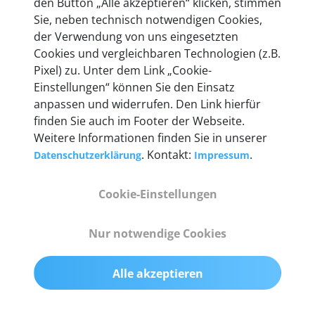
den Button „Alle akzeptieren“ klicken, stimmen
Unternehmen.
Sie, neben technisch notwendigen Cookies,
der Verwendung von uns eingesetzten
Cookies und vergleichbaren Technologien (z.B.
Pixel) zu. Unter dem Link „Cookie-
Einstellungen“ können Sie den Einsatz
Technische Details &
anpassen und widerrufen. Den Link hierfür
Lieferumfang
finden Sie auch im Footer der Webseite.
Weitere Informationen finden Sie in unserer
. Kontakt:
.
Datenschutzerklärung
Impressum
Abmessungen
Cookie-Einstellungen
55 mm x 25 mm x 12 mm
Nur notwendige Cookies
Gewicht
200 g
Alle akzeptieren
OBD2-Pins