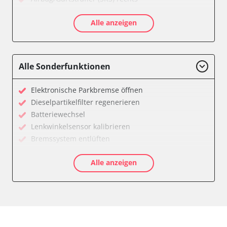
Aktivlenkung
Alle anzeigen
Allradelektronik
Anhängersteuergerät
Batteriemanagement
Dachelektronik
Alle Sonderfunktionen
Diagnoseschnittstelle (EOBD/OBDII)
Digital Tuner
Elektronische Parkbremse öffnen
Einparkhilfe
Dieselpartikelfilter regenerieren
Einparkhilfe Lenkhilfe
Batteriewechsel
Einstiegshilfe Beifahrer
Lenkwinkelsensor kalibrieren
Einstiegshilfe Fahrer
Bremssystem entlüften
Fahrererkennung
Drosselklappe anlernen
Fahrtrichtungskamera
Alle anzeigen
AGR Ventil anlernen
Federung
Luftmassenmesser anlernen
Fernlichtassistent
Kraftstofftank entleeren
Feststellbremse (EPB / SBC)
Elektronische Parkbremse kalibrieren
Gateway
Abblendgeschwindigkeit
Getriebesteuerung
Anhängerkupplung anlernen