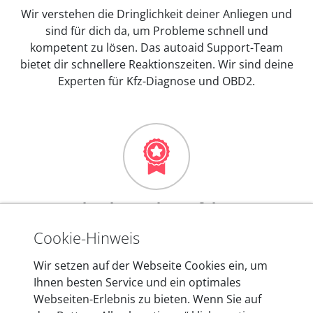
Wir verstehen die Dringlichkeit deiner Anliegen und
sind für dich da, um Probleme schnell und
kompetent zu lösen. Das autoaid Support-Team
bietet dir schnellere Reaktionszeiten. Wir sind deine
Experten für Kfz-Diagnose und OBD2.
Mehr als 10 Jahre Erfahrung
In den Kfz-Diagnosegeräten von autoaid stecken
Cookie-Hinweis
mehr als 10 Jahre Erfahrung, und auch in Zukunft
Wir setzen auf der Webseite Cookies ein, um
entwickeln wir unsere Produkte am Standort in
Ihnen besten Service und ein optimales
Berlin laufend weiter. Auf diese Qualität vertrauen
Webseiten-Erlebnis zu bieten. Wenn Sie auf
heute mehr als 60.000 Privatkunden und