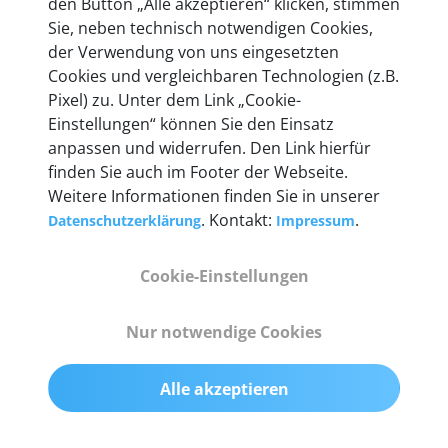
den Button „Alle akzeptieren“ klicken, stimmen
Unternehmen.
Sie, neben technisch notwendigen Cookies,
der Verwendung von uns eingesetzten
Cookies und vergleichbaren Technologien (z.B.
Pixel) zu. Unter dem Link „Cookie-
Einstellungen“ können Sie den Einsatz
Technische Details &
anpassen und widerrufen. Den Link hierfür
Lieferumfang
finden Sie auch im Footer der Webseite.
Weitere Informationen finden Sie in unserer
. Kontakt:
.
Datenschutzerklärung
Impressum
Abmessungen
Cookie-Einstellungen
55 mm x 25 mm x 12 mm
Nur notwendige Cookies
Gewicht
200 g
Alle akzeptieren
OBD2-Pins