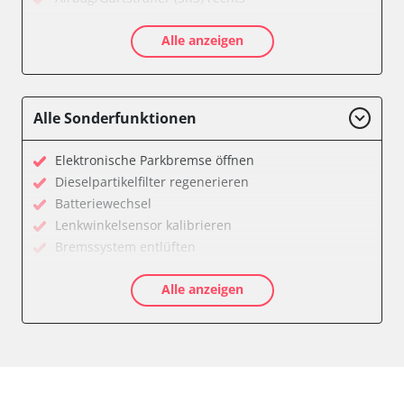
Aktivlenkung
Alle anzeigen
Allradelektronik
Anhängersteuergerät
Batteriemanagement
Dachelektronik
Alle Sonderfunktionen
Diagnoseschnittstelle (EOBD/OBDII)
Digital Tuner
Elektronische Parkbremse öffnen
Einparkhilfe
Dieselpartikelfilter regenerieren
Einparkhilfe Lenkhilfe
Batteriewechsel
Einstiegshilfe Beifahrer
Lenkwinkelsensor kalibrieren
Einstiegshilfe Fahrer
Bremssystem entlüften
Fahrererkennung
Drosselklappe anlernen
Fahrtrichtungskamera
Alle anzeigen
AGR Ventil anlernen
Federung
Luftmassenmesser anlernen
Fernlichtassistent
Kraftstofftank entleeren
Feststellbremse (EPB / SBC)
Elektronische Parkbremse kalibrieren
Gateway
Abblendgeschwindigkeit
Getriebesteuerung
Anhängerkupplung anlernen