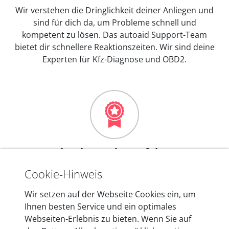
Wir verstehen die Dringlichkeit deiner Anliegen und
sind für dich da, um Probleme schnell und
kompetent zu lösen. Das autoaid Support-Team
bietet dir schnellere Reaktionszeiten. Wir sind deine
Experten für Kfz-Diagnose und OBD2.
Mehr als 10 Jahre Erfahrung
In den Kfz-Diagnosegeräten von autoaid stecken
Cookie-Hinweis
mehr als 10 Jahre Erfahrung, und auch in Zukunft
Wir setzen auf der Webseite Cookies ein, um
entwickeln wir unsere Produkte am Standort in
Ihnen besten Service und ein optimales
Berlin laufend weiter. Auf diese Qualität vertrauen
Webseiten-Erlebnis zu bieten. Wenn Sie auf
heute mehr als 60.000 Privatkunden und