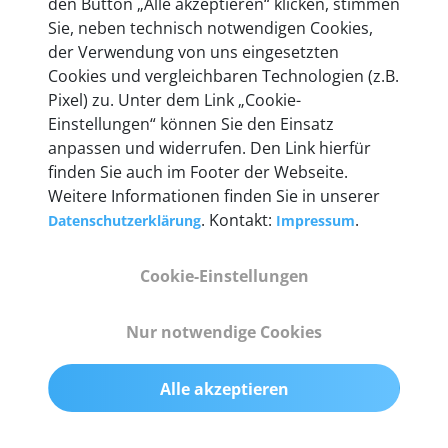
den Button „Alle akzeptieren“ klicken, stimmen
Unternehmen.
Sie, neben technisch notwendigen Cookies,
der Verwendung von uns eingesetzten
Cookies und vergleichbaren Technologien (z.B.
Pixel) zu. Unter dem Link „Cookie-
Einstellungen“ können Sie den Einsatz
Technische Details &
anpassen und widerrufen. Den Link hierfür
Lieferumfang
finden Sie auch im Footer der Webseite.
Weitere Informationen finden Sie in unserer
. Kontakt:
.
Datenschutzerklärung
Impressum
Abmessungen
Cookie-Einstellungen
55 mm x 25 mm x 12 mm
Nur notwendige Cookies
Gewicht
200 g
Alle akzeptieren
OBD2-Pins