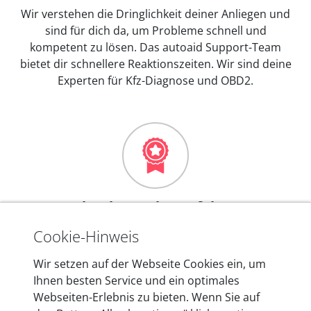
Wir verstehen die Dringlichkeit deiner Anliegen und
sind für dich da, um Probleme schnell und
kompetent zu lösen. Das autoaid Support-Team
bietet dir schnellere Reaktionszeiten. Wir sind deine
Experten für Kfz-Diagnose und OBD2.
Mehr als 10 Jahre Erfahrung
In den Kfz-Diagnosegeräten von autoaid stecken
Cookie-Hinweis
mehr als 10 Jahre Erfahrung, und auch in Zukunft
Wir setzen auf der Webseite Cookies ein, um
entwickeln wir unsere Produkte am Standort in
Ihnen besten Service und ein optimales
Berlin laufend weiter. Auf diese Qualität vertrauen
Webseiten-Erlebnis zu bieten. Wenn Sie auf
heute mehr als 60.000 Privatkunden und