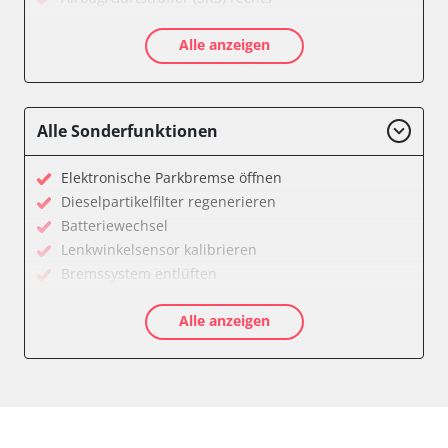
Aktivlenkung
Alle anzeigen
Allradelektronik
Anhängersteuergerät
Batteriemanagement
Dachelektronik
Alle Sonderfunktionen
Diagnoseschnittstelle (EOBD/OBDII)
Digital Tuner
Elektronische Parkbremse öffnen
Einparkhilfe
Dieselpartikelfilter regenerieren
Einparkhilfe Lenkhilfe
Batteriewechsel
Einstiegshilfe Beifahrer
Lenkwinkelsensor kalibrieren
Einstiegshilfe Fahrer
Bremssystem entlüften
Fahrererkennung
Drosselklappe anlernen
Fahrtrichtungskamera
Alle anzeigen
AGR Ventil anlernen
Federung
Luftmassenmesser anlernen
Fernlichtassistent
Kraftstofftank entleeren
Feststellbremse (EPB / SBC)
Elektronische Parkbremse kalibrieren
Gateway
Abblendgeschwindigkeit
Getriebesteuerung
Anhängerkupplung anlernen