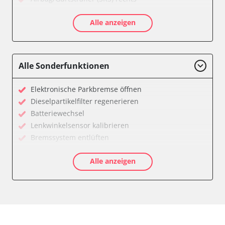
Aktivlenkung
Alle anzeigen
Allradelektronik
Anhängersteuergerät
Batteriemanagement
Dachelektronik
Alle Sonderfunktionen
Diagnoseschnittstelle (EOBD/OBDII)
Digital Tuner
Elektronische Parkbremse öffnen
Einparkhilfe
Dieselpartikelfilter regenerieren
Einparkhilfe Lenkhilfe
Batteriewechsel
Einstiegshilfe Beifahrer
Lenkwinkelsensor kalibrieren
Einstiegshilfe Fahrer
Bremssystem entlüften
Fahrererkennung
Drosselklappe anlernen
Fahrtrichtungskamera
Alle anzeigen
AGR Ventil anlernen
Federung
Luftmassenmesser anlernen
Fernlichtassistent
Kraftstofftank entleeren
Feststellbremse (EPB / SBC)
Elektronische Parkbremse kalibrieren
Gateway
Abblendgeschwindigkeit
Getriebesteuerung
Anhängerkupplung anlernen