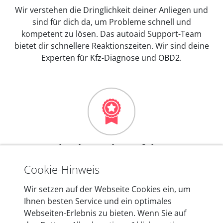
Wir verstehen die Dringlichkeit deiner Anliegen und
sind für dich da, um Probleme schnell und
kompetent zu lösen. Das autoaid Support-Team
bietet dir schnellere Reaktionszeiten. Wir sind deine
Experten für Kfz-Diagnose und OBD2.
Mehr als 10 Jahre Erfahrung
In den Kfz-Diagnosegeräten von autoaid stecken
Cookie-Hinweis
mehr als 10 Jahre Erfahrung, und auch in Zukunft
Wir setzen auf der Webseite Cookies ein, um
entwickeln wir unsere Produkte am Standort in
Ihnen besten Service und ein optimales
Berlin laufend weiter. Auf diese Qualität vertrauen
Webseiten-Erlebnis zu bieten. Wenn Sie auf
heute mehr als 60.000 Privatkunden und