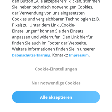
den Button „Alle akzeptieren“ klicken, stimmen
Unternehmen.
Sie, neben technisch notwendigen Cookies,
der Verwendung von uns eingesetzten
Cookies und vergleichbaren Technologien (z.B.
Pixel) zu. Unter dem Link „Cookie-
Einstellungen“ können Sie den Einsatz
Technische Details &
anpassen und widerrufen. Den Link hierfür
Lieferumfang
finden Sie auch im Footer der Webseite.
Weitere Informationen finden Sie in unserer
. Kontakt:
.
Datenschutzerklärung
Impressum
Abmessungen
Cookie-Einstellungen
55 mm x 25 mm x 12 mm
Nur notwendige Cookies
Gewicht
200 g
Alle akzeptieren
OBD2-Pins