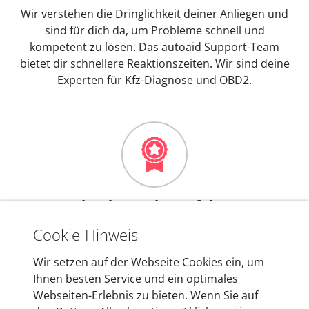
Wir verstehen die Dringlichkeit deiner Anliegen und
sind für dich da, um Probleme schnell und
kompetent zu lösen. Das autoaid Support-Team
bietet dir schnellere Reaktionszeiten. Wir sind deine
Experten für Kfz-Diagnose und OBD2.
Mehr als 10 Jahre Erfahrung
In den Kfz-Diagnosegeräten von autoaid stecken
Cookie-Hinweis
mehr als 10 Jahre Erfahrung, und auch in Zukunft
Wir setzen auf der Webseite Cookies ein, um
entwickeln wir unsere Produkte am Standort in
Ihnen besten Service und ein optimales
Berlin laufend weiter. Auf diese Qualität vertrauen
Webseiten-Erlebnis zu bieten. Wenn Sie auf
heute mehr als 60.000 Privatkunden und