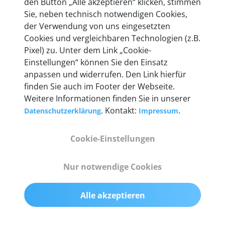
den Button „Alle akzeptieren“ klicken, stimmen
Unternehmen.
Sie, neben technisch notwendigen Cookies,
der Verwendung von uns eingesetzten
Cookies und vergleichbaren Technologien (z.B.
Pixel) zu. Unter dem Link „Cookie-
Einstellungen“ können Sie den Einsatz
Technische Details &
anpassen und widerrufen. Den Link hierfür
Lieferumfang
finden Sie auch im Footer der Webseite.
Weitere Informationen finden Sie in unserer
. Kontakt:
.
Datenschutzerklärung
Impressum
Abmessungen
Cookie-Einstellungen
55 mm x 25 mm x 12 mm
Nur notwendige Cookies
Gewicht
200 g
Alle akzeptieren
OBD2-Pins