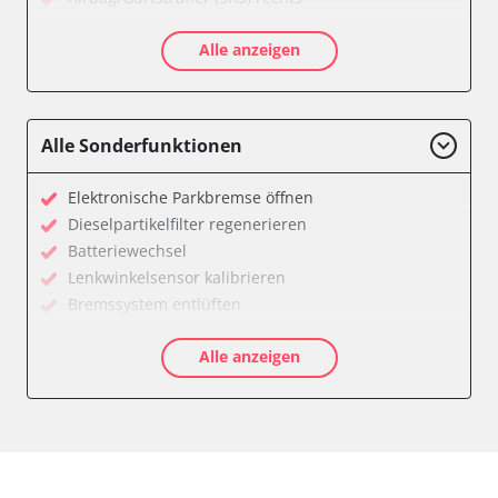
Aktivlenkung
Alle anzeigen
Allradelektronik
Anhängersteuergerät
Batteriemanagement
Dachelektronik
Alle Sonderfunktionen
Diagnoseschnittstelle (EOBD/OBDII)
Digital Tuner
Elektronische Parkbremse öffnen
Einparkhilfe
Dieselpartikelfilter regenerieren
Einparkhilfe Lenkhilfe
Batteriewechsel
Einstiegshilfe Beifahrer
Lenkwinkelsensor kalibrieren
Einstiegshilfe Fahrer
Bremssystem entlüften
Fahrererkennung
Drosselklappe anlernen
Fahrtrichtungskamera
Alle anzeigen
AGR Ventil anlernen
Federung
Luftmassenmesser anlernen
Fernlichtassistent
Kraftstofftank entleeren
Feststellbremse (EPB / SBC)
Elektronische Parkbremse kalibrieren
Gateway
Abblendgeschwindigkeit
Getriebesteuerung
Anhängerkupplung anlernen