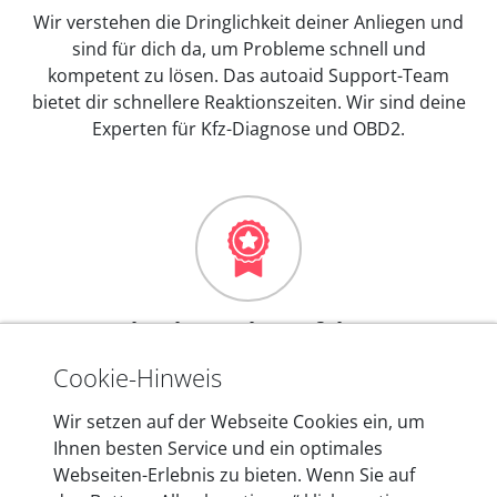
Wir verstehen die Dringlichkeit deiner Anliegen und
sind für dich da, um Probleme schnell und
kompetent zu lösen. Das autoaid Support-Team
bietet dir schnellere Reaktionszeiten. Wir sind deine
Experten für Kfz-Diagnose und OBD2.
Mehr als 10 Jahre Erfahrung
In den Kfz-Diagnosegeräten von autoaid stecken
Cookie-Hinweis
mehr als 10 Jahre Erfahrung, und auch in Zukunft
Wir setzen auf der Webseite Cookies ein, um
entwickeln wir unsere Produkte am Standort in
Ihnen besten Service und ein optimales
Berlin laufend weiter. Auf diese Qualität vertrauen
Webseiten-Erlebnis zu bieten. Wenn Sie auf
heute mehr als 60.000 Privatkunden und