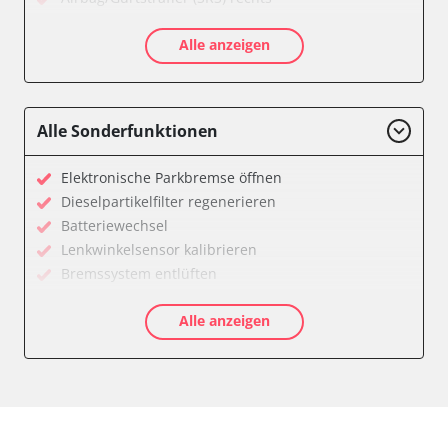
Aktivlenkung
Alle anzeigen
Allradelektronik
Anhängersteuergerät
Batteriemanagement
Dachelektronik
Alle Sonderfunktionen
Diagnoseschnittstelle (EOBD/OBDII)
Digital Tuner
Elektronische Parkbremse öffnen
Einparkhilfe
Dieselpartikelfilter regenerieren
Einparkhilfe Lenkhilfe
Batteriewechsel
Einstiegshilfe Beifahrer
Lenkwinkelsensor kalibrieren
Einstiegshilfe Fahrer
Bremssystem entlüften
Fahrererkennung
Drosselklappe anlernen
Fahrtrichtungskamera
Alle anzeigen
AGR Ventil anlernen
Federung
Luftmassenmesser anlernen
Fernlichtassistent
Kraftstofftank entleeren
Feststellbremse (EPB / SBC)
Elektronische Parkbremse kalibrieren
Gateway
Abblendgeschwindigkeit
Getriebesteuerung
Anhängerkupplung anlernen