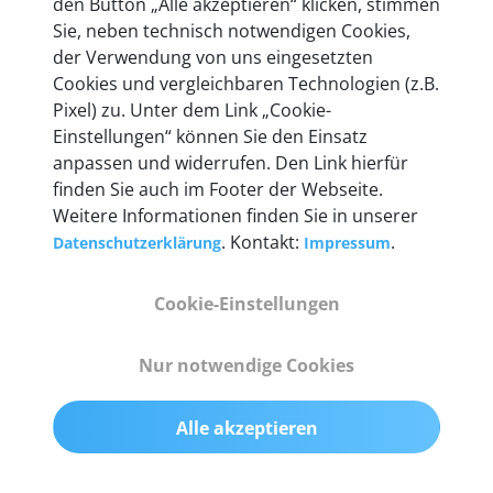
den Button „Alle akzeptieren“ klicken, stimmen
Unternehmen.
Sie, neben technisch notwendigen Cookies,
der Verwendung von uns eingesetzten
Cookies und vergleichbaren Technologien (z.B.
Pixel) zu. Unter dem Link „Cookie-
Einstellungen“ können Sie den Einsatz
Technische Details &
anpassen und widerrufen. Den Link hierfür
Lieferumfang
finden Sie auch im Footer der Webseite.
Weitere Informationen finden Sie in unserer
. Kontakt:
.
Datenschutzerklärung
Impressum
Abmessungen
Cookie-Einstellungen
55 mm x 25 mm x 12 mm
Nur notwendige Cookies
Gewicht
200 g
Alle akzeptieren
OBD2-Pins