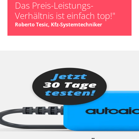
Das Preis-Leistungs-
Verhältnis ist einfach top!"
Roberto Tesic, Kfz-Systemtechniker