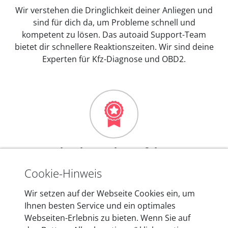
Wir verstehen die Dringlichkeit deiner Anliegen und
sind für dich da, um Probleme schnell und
kompetent zu lösen. Das autoaid Support-Team
bietet dir schnellere Reaktionszeiten. Wir sind deine
Experten für Kfz-Diagnose und OBD2.
Mehr als 10 Jahre Erfahrung
In den Kfz-Diagnosegeräten von autoaid stecken
Cookie-Hinweis
mehr als 10 Jahre Erfahrung, und auch in Zukunft
Wir setzen auf der Webseite Cookies ein, um
entwickeln wir unsere Produkte am Standort in
Ihnen besten Service und ein optimales
Berlin laufend weiter. Auf diese Qualität vertrauen
Webseiten-Erlebnis zu bieten. Wenn Sie auf
heute mehr als 60.000 Privatkunden und