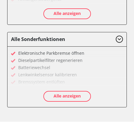
Batteriemanagement
Alle anzeigen
Dachbedieneinheit (DBE)
Diagnoseschnittstelle (EOBD/OBDII)
Diesel Additiv-System
Einparkhilfe
Alle Sonderfunktionen
Feststellbremse (EPB / SBC)
Getriebesteuerung
Elektronische Parkbremse öffnen
Global Positioning System (GPS)
Dieselpartikelfilter regenerieren
Heckklappe
Batteriewechsel
Klimaanlage
Lenkwinkelsensor kalibrieren
Kombiinstrument
Bremssystem entlüften
Lenkradwinkel-Sensor
Drosselklappe anlernen
Lenksäuleneinheit
Alle anzeigen
AGR Ventil anlernen
Lichtsteuerung
Luftmassenmesser anlernen
Medienplayer
Elektronische Parkbremse kalibrieren
Motorsteuerung (EMS)
Ölservicerückstellung
Navigationssystem
Anpassungsparameter zurücksetzen
Sensorelektronik
Bremsdrucksensor Nullpunkt-Kompensation