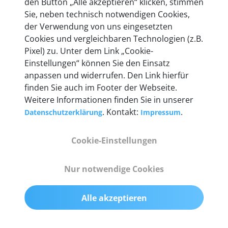
den Button „Alle akzeptieren“ klicken, stimmen
Unternehmen.
Sie, neben technisch notwendigen Cookies,
der Verwendung von uns eingesetzten
Cookies und vergleichbaren Technologien (z.B.
Pixel) zu. Unter dem Link „Cookie-
Einstellungen“ können Sie den Einsatz
Technische Details &
anpassen und widerrufen. Den Link hierfür
Lieferumfang
finden Sie auch im Footer der Webseite.
Weitere Informationen finden Sie in unserer
. Kontakt:
.
Datenschutzerklärung
Impressum
Abmessungen
Cookie-Einstellungen
55 mm x 25 mm x 12 mm
Nur notwendige Cookies
Gewicht
200 g
Alle akzeptieren
OBD2-Pins