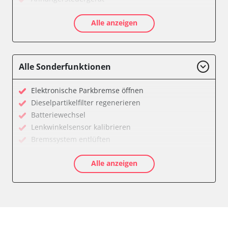
Batteriemanagement
Alle anzeigen
Dachbedieneinheit (DBE)
Diagnoseschnittstelle (EOBD/OBDII)
Diesel Additiv-System
Einparkhilfe
Alle Sonderfunktionen
Feststellbremse (EPB / SBC)
Getriebesteuerung
Elektronische Parkbremse öffnen
Global Positioning System (GPS)
Dieselpartikelfilter regenerieren
Heckklappe
Batteriewechsel
Klimaanlage
Lenkwinkelsensor kalibrieren
Kombiinstrument
Bremssystem entlüften
Lenkradwinkel-Sensor
Drosselklappe anlernen
Lenksäuleneinheit
Alle anzeigen
AGR Ventil anlernen
Lichtsteuerung
Luftmassenmesser anlernen
Medienplayer
Elektronische Parkbremse kalibrieren
Motorsteuerung (EMS)
Ölservicerückstellung
Navigationssystem
Anpassungsparameter zurücksetzen
Sensorelektronik
Bremsdrucksensor Nullpunkt-Kompensation