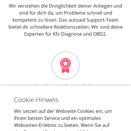
Wir verstehen die Dringlichkeit deiner Anliegen und
sind für dich da, um Probleme schnell und
kompetent zu lösen. Das autoaid Support-Team
bietet dir schnellere Reaktionszeiten. Wir sind deine
Experten für Kfz-Diagnose und OBD2.
Mehr als 10 Jahre Erfahrung
In den Kfz-Diagnosegeräten von autoaid stecken
Cookie-Hinweis
mehr als 10 Jahre Erfahrung, und auch in Zukunft
Wir setzen auf der Webseite Cookies ein, um
entwickeln wir unsere Produkte am Standort in
Ihnen besten Service und ein optimales
Berlin laufend weiter. Auf diese Qualität vertrauen
Webseiten-Erlebnis zu bieten. Wenn Sie auf
heute mehr als 60.000 Privatkunden und