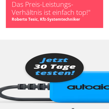
Das Preis-Leistungs-
Verhältnis ist einfach top!"
Roberto Tesic, Kfz-Systemtechniker