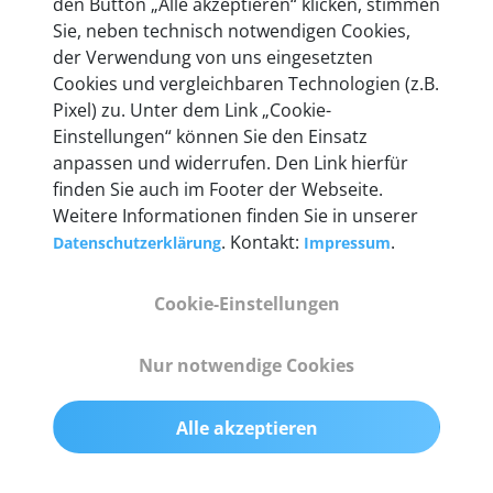
den Button „Alle akzeptieren“ klicken, stimmen
Unternehmen.
Sie, neben technisch notwendigen Cookies,
der Verwendung von uns eingesetzten
Cookies und vergleichbaren Technologien (z.B.
Pixel) zu. Unter dem Link „Cookie-
Einstellungen“ können Sie den Einsatz
Technische Details &
anpassen und widerrufen. Den Link hierfür
Lieferumfang
finden Sie auch im Footer der Webseite.
Weitere Informationen finden Sie in unserer
. Kontakt:
.
Datenschutzerklärung
Impressum
Abmessungen
Cookie-Einstellungen
55 mm x 25 mm x 12 mm
Nur notwendige Cookies
Gewicht
200 g
Alle akzeptieren
OBD2-Pins