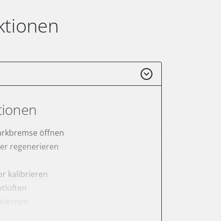
ktionen
tionen
arkbremse öffnen
lter regenerieren
r kalibrieren
tlüften
anlernen
rnen