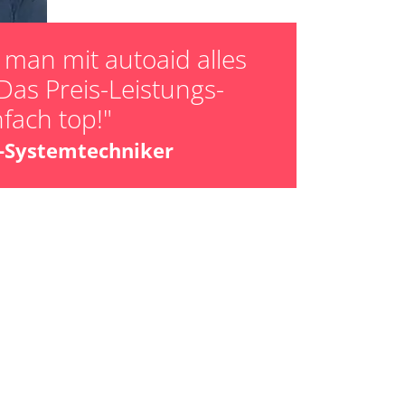
man mit autoaid alles
Das Preis-Leistungs-
nfach top!"
z-Systemtechniker