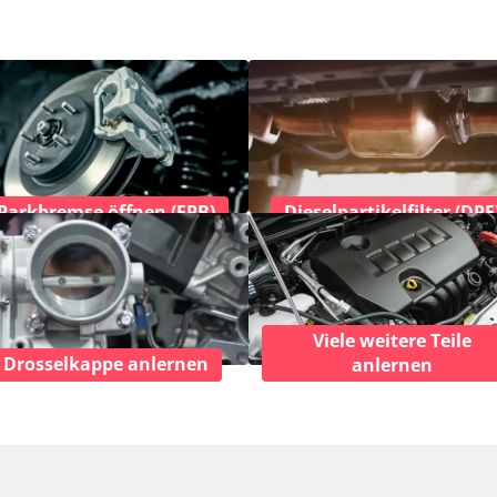
Parkbremse öffnen (EPB)
Dieselpartikelfilter (DPF
Viele weitere Teile
Drosselkappe anlernen
anlernen