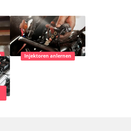
)
Injektoren anlernen