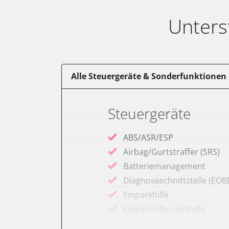
Unters
Alle Steuergeräte & Sonderfunktionen
Steuergeräte
ABS/ASR/ESP
Airbag/Gurtstraffer (SRS)
Batteriemanagement
Diagnoseschnittstelle (EOB
Einparkhilfe
Einparkhilfe Lenkhilfe
Feststellbremse (EPB / SBC)