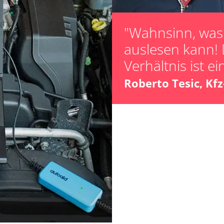
"Wahnsinn, was 
auslesen kann! 
Verhältnis ist ei
ts
Roberto Tesic, Kf
ts
Verfügbarkeit abhängig von Modell, Motorisierung, Ausstattung und Konfiguration