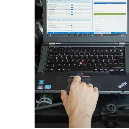
Stand-/Zusatzheizung
Stand-/Zusatzheizung 2
Telefon-/Notruf-System
Türsteuergerät hinten links
Türsteuergerät hinten rech
Türsteuergerät vorne links
Türsteuergerät vorne rech
Wegfahrsperre
Zentralelektronik
Zentralmodul Komfort