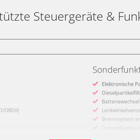
tützte Steuergeräte & Fun
Sonderfunk
Elektronische P
Dieselpartikelfi
Batteriewechsel
D/OBDII)
Lenkwinkelsenso
Bremssystem en
Drosselklappe 
AGR Ventil anle