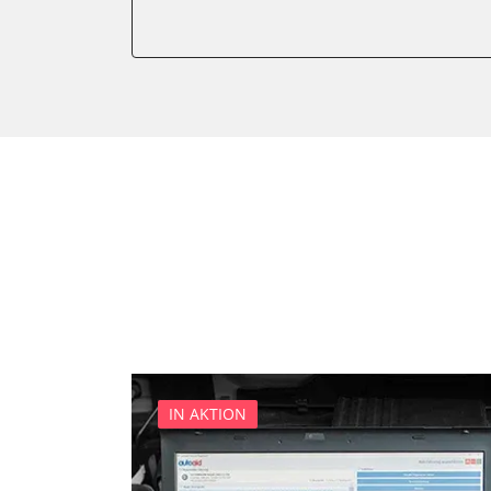
Gateway
Getriebesteuerung
Innenraumüberwachung
Klimaanlage
Kombiinstrument
Lenkradelektronik
Lenkradwinkel-Sensor
Leuchtweitenregulierung (
Medienplayer 3
Motorsteuerung (EMS)
Multifunktionslenkrad
Navigationssystem
Radio
IN AKTION
Reifendruckkontrolle 2 (RD
Servolenkung
Sitzpositionsspeicher Fahr