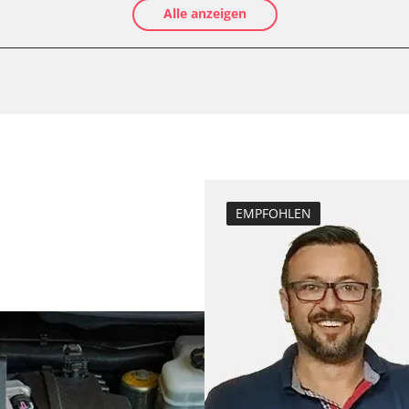
Alle anzeigen
Luftmassenmess
Kraftstofftank e
Elektronische P
Anpassungspara
Dieselpartikelfi
Differenzdruck 
Einspritzdüsen 
LWR)
Elektronische P
EMPFOHLEN
Grundeinstellu
Injektoren einst
Kodierung der R
Lamdasonde an
Scheinwerferein
K)
Servicerückstel
Turbolader Ada
er
Zurücksetzen d