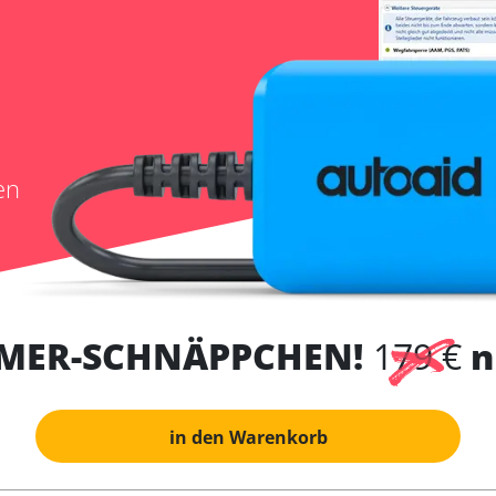
en
MER-SCHNÄPPCHEN!
179 €
n
in den Warenkorb