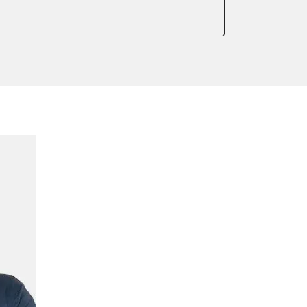
er anlernen
ntleeren
arkbremse kalibrieren
meter zurücksetzen
lter wechseln
Sensor anlernen
anlernen
arkbremse schließen
ng
ellen
eifendruckvariante
lernen
stellung
lung
ptionswerte zurücksetzen
er AGR Adaptionswerte