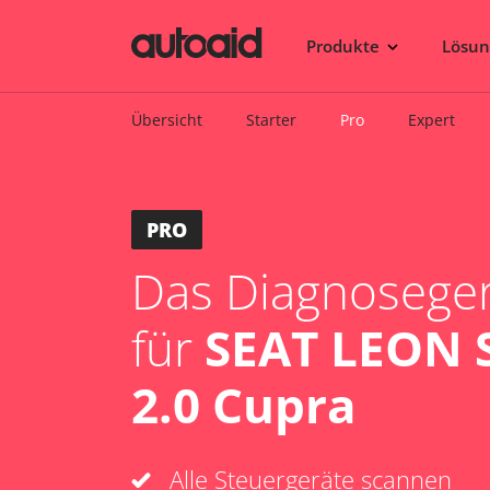
Produkte
Lösu
Übersicht
Starter
Pro
Expert
PRO
Das Diagnosegerä
für
SEAT LEON S
2.0 Cupra
Alle Steuergeräte scannen