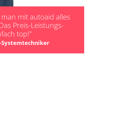
man mit autoaid alles
Das Preis-Leistungs-
nfach top!"
z-Systemtechniker