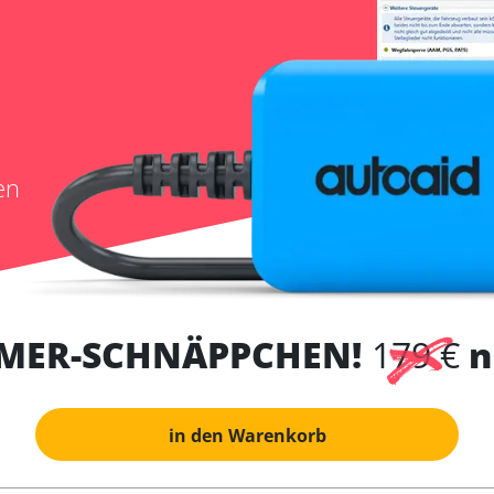
en
MER-SCHNÄPPCHEN!
179 €
n
in den Warenkorb