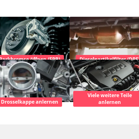
Parkbremse öffnen (EPB)
Dieselpartikelfilter (DPF
Viele weitere Teile
Drosselkappe anlernen
anlernen