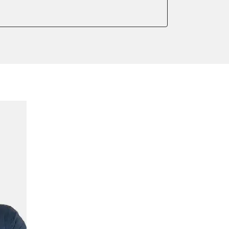
er anlernen
ntleeren
arkbremse kalibrieren
meter zurücksetzen
lter wechseln
Sensor anlernen
anlernen
arkbremse schließen
ng
ellen
eifendruckvariante
lernen
stellung
lung
ptionswerte zurücksetzen
er AGR Adaptionswerte