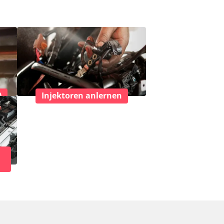
)
Injektoren anlernen