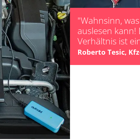
"Wahnsinn, was 
auslesen kann! 
Verhältnis ist ei
ts
Roberto Tesic, Kf
ts
Verfügbarkeit abhängig von Modell, Motorisierung, Ausstattung und Konfiguration