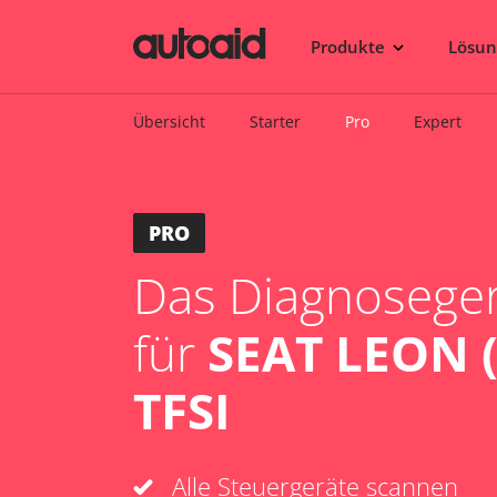
Produkte
Lösu
Übersicht
Starter
Pro
Expert
PRO
Das Diagnosegerä
für
SEAT LEON (
TFSI
Alle Steuergeräte scannen