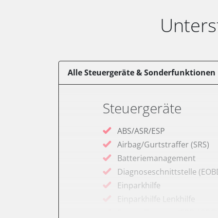
Unters
Alle Steuergeräte & Sonderfunktionen
Steuergeräte
ABS/ASR/ESP
Airbag/Gurtstraffer (SRS)
Batteriemanagement
Diagnoseschnittstelle (EOB
Einparkhilfe
Einparkhilfe Lenkhilfe
Feststellbremse (EPB / SBC)