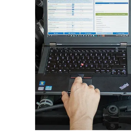
Stand-/Zusatzheizung
Stand-/Zusatzheizung 2
Telefon-/Notruf-System
Türsteuergerät hinten links
Türsteuergerät hinten rech
Türsteuergerät vorne links
Türsteuergerät vorne rech
Wegfahrsperre
Zentralelektronik
Zentralmodul Komfort