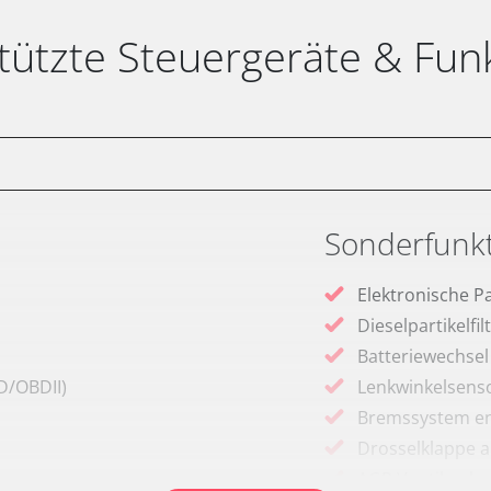
tützte Steuergeräte & Fun
Sonderfunk
Elektronische P
Dieselpartikelfi
Batteriewechsel
D/OBDII)
Lenkwinkelsenso
Bremssystem en
Drosselklappe 
AGR Ventil anle