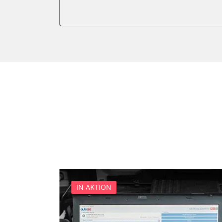
Gateway
Getriebesteuerung
Innenraumüberwachung
Klimaanlage
Kombiinstrument
Lenkradelektronik
Lenkradwinkel-Sensor
Leuchtweitenregulierung (
Medienplayer 3
Motorsteuerung (EMS)
Multifunktionslenkrad
Navigationssystem
Radio
IN AKTION
Reifendruckkontrolle 2 (RD
Servolenkung
Sitzpositionsspeicher Fahr