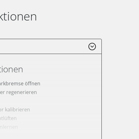
ktionen
tionen
arkbremse öffnen
lter regenerieren
r kalibrieren
tlüften
anlernen
rnen