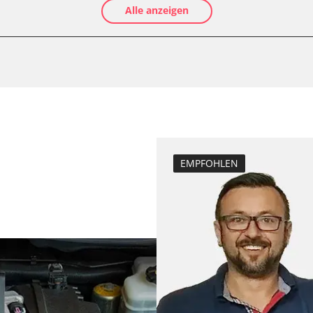
Alle anzeigen
Luftmassenmess
Kraftstofftank e
Elektronische P
Anpassungspara
Dieselpartikelfi
Differenzdruck 
Einspritzdüsen 
LWR)
Elektronische P
EMPFOHLEN
Grundeinstellu
Injektoren einst
Kodierung der R
Lamdasonde an
Scheinwerferein
K)
Servicerückstel
Turbolader Ada
er
Zurücksetzen d