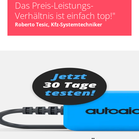
Das Preis-Leistungs-
Verhältnis ist einfach top!"
Roberto Tesic, Kfz-Systemtechniker