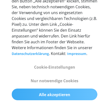
den Button „Alle akzeptieren“ klicken, stimmen
Unternehmen.
Sie, neben technisch notwendigen Cookies,
der Verwendung von uns eingesetzten
Cookies und vergleichbaren Technologien (z.B.
Pixel) zu. Unter dem Link „Cookie-
Einstellungen“ können Sie den Einsatz
Technische Details &
anpassen und widerrufen. Den Link hierfür
Lieferumfang
finden Sie auch im Footer der Webseite.
Weitere Informationen finden Sie in unserer
. Kontakt:
.
Datenschutzerklärung
Impressum
Abmessungen
Cookie-Einstellungen
55 mm x 25 mm x 12 mm
Nur notwendige Cookies
Gewicht
200 g
Alle akzeptieren
OBD2-Pins