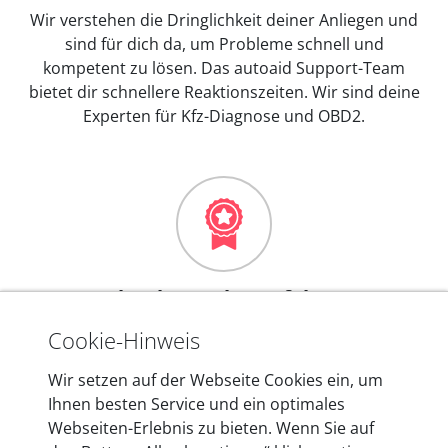
Wir verstehen die Dringlichkeit deiner Anliegen und
sind für dich da, um Probleme schnell und
kompetent zu lösen. Das autoaid Support-Team
bietet dir schnellere Reaktionszeiten. Wir sind deine
Experten für Kfz-Diagnose und OBD2.
Mehr als 10 Jahre Erfahrung
In den Kfz-Diagnosegeräten von autoaid stecken
Cookie-Hinweis
mehr als 10 Jahre Erfahrung, und auch in Zukunft
Wir setzen auf der Webseite Cookies ein, um
entwickeln wir unsere Produkte am Standort in
Ihnen besten Service und ein optimales
Berlin laufend weiter. Auf diese Qualität vertrauen
Webseiten-Erlebnis zu bieten. Wenn Sie auf
heute mehr als 60.000 Privatkunden und