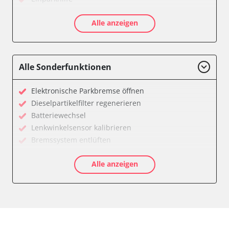
Einparkhilfe Lenkhilfe
Alle anzeigen
Feststellbremse (EPB / SBC)
Gateway
Getriebesteuerung
Innenraumüberwachung
Alle Sonderfunktionen
Klimaanlage
Kombiinstrument
Elektronische Parkbremse öffnen
Lenkradelektronik
Dieselpartikelfilter regenerieren
Lenkradwinkel-Sensor
Batteriewechsel
Leuchtweitenregulierung (LWR)
Lenkwinkelsensor kalibrieren
Medienplayer 3
Bremssystem entlüften
Motorsteuerung (EMS)
Drosselklappe anlernen
Multifunktionslenkrad
Alle anzeigen
AGR Ventil anlernen
Navigationssystem
Luftmassenmesser anlernen
Radio
Kraftstofftank entleeren
Reifendruckkontrolle 2 (RDK)
Elektronische Parkbremse kalibrieren
Servolenkung
Anpassungsparameter zurücksetzen
Sitzpositionsspeicher Fahrer
Dieselpartikelfilter wechseln