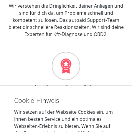
Wir verstehen die Dringlichkeit deiner Anliegen und
sind für dich da, um Probleme schnell und
kompetent zu lösen. Das autoaid Support-Team
bietet dir schnellere Reaktionszeiten. Wir sind deine
Experten für Kfz-Diagnose und OBD2.
Mehr als 10 Jahre Erfahrung
In den Kfz-Diagnosegeräten von autoaid stecken
Cookie-Hinweis
mehr als 10 Jahre Erfahrung, und auch in Zukunft
Wir setzen auf der Webseite Cookies ein, um
entwickeln wir unsere Produkte am Standort in
Ihnen besten Service und ein optimales
Berlin laufend weiter. Auf diese Qualität vertrauen
Webseiten-Erlebnis zu bieten. Wenn Sie auf
heute mehr als 60.000 Privatkunden und