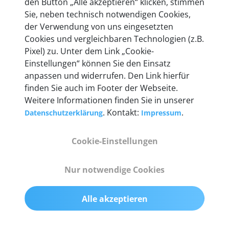
den Button „Alle akzeptieren“ klicken, stimmen
Unternehmen.
Sie, neben technisch notwendigen Cookies,
der Verwendung von uns eingesetzten
Cookies und vergleichbaren Technologien (z.B.
Pixel) zu. Unter dem Link „Cookie-
Einstellungen“ können Sie den Einsatz
Technische Details &
anpassen und widerrufen. Den Link hierfür
Lieferumfang
finden Sie auch im Footer der Webseite.
Weitere Informationen finden Sie in unserer
. Kontakt:
.
Datenschutzerklärung
Impressum
Abmessungen
Cookie-Einstellungen
55 mm x 25 mm x 12 mm
Nur notwendige Cookies
Gewicht
200 g
Alle akzeptieren
OBD2-Pins