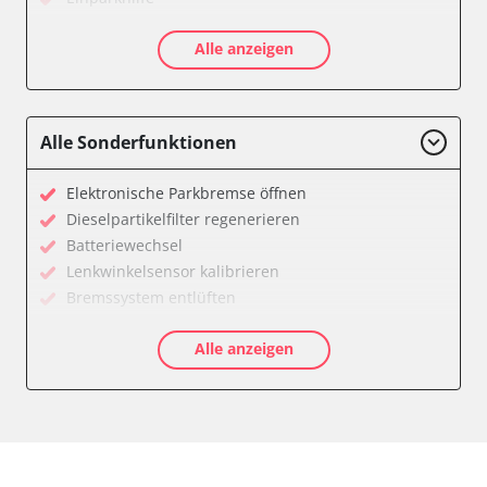
Einparkhilfe Lenkhilfe
Alle anzeigen
Feststellbremse (EPB / SBC)
Gateway
Getriebesteuerung
Innenraumüberwachung
Alle Sonderfunktionen
Klimaanlage
Kombiinstrument
Elektronische Parkbremse öffnen
Lenkradelektronik
Dieselpartikelfilter regenerieren
Lenkradwinkel-Sensor
Batteriewechsel
Leuchtweitenregulierung (LWR)
Lenkwinkelsensor kalibrieren
Medienplayer 3
Bremssystem entlüften
Motorsteuerung (EMS)
Drosselklappe anlernen
Multifunktionslenkrad
Alle anzeigen
AGR Ventil anlernen
Navigationssystem
Luftmassenmesser anlernen
Radio
Kraftstofftank entleeren
Reifendruckkontrolle 2 (RDK)
Elektronische Parkbremse kalibrieren
Servolenkung
Anpassungsparameter zurücksetzen
Sitzpositionsspeicher Fahrer
Dieselpartikelfilter wechseln