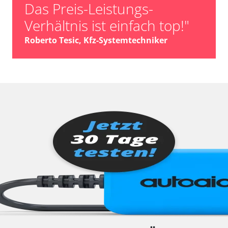
Das Preis-Leistungs-
Verhältnis ist einfach top!"
Roberto Tesic, Kfz-Systemtechniker