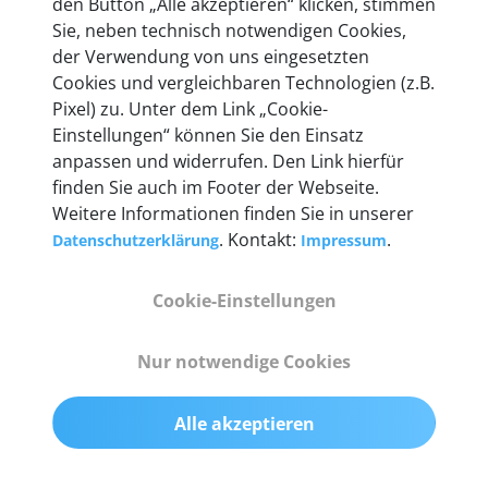
den Button „Alle akzeptieren“ klicken, stimmen
Unternehmen.
Sie, neben technisch notwendigen Cookies,
der Verwendung von uns eingesetzten
Cookies und vergleichbaren Technologien (z.B.
Pixel) zu. Unter dem Link „Cookie-
Einstellungen“ können Sie den Einsatz
Technische Details &
anpassen und widerrufen. Den Link hierfür
Lieferumfang
finden Sie auch im Footer der Webseite.
Weitere Informationen finden Sie in unserer
. Kontakt:
.
Datenschutzerklärung
Impressum
Abmessungen
Cookie-Einstellungen
55 mm x 25 mm x 12 mm
Nur notwendige Cookies
Gewicht
200 g
Alle akzeptieren
OBD2-Pins