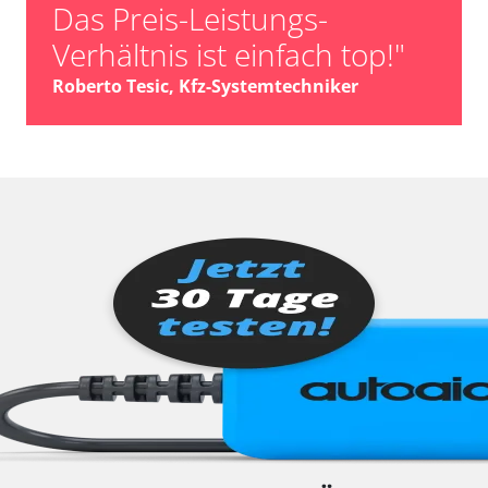
Das Preis-Leistungs-
Verhältnis ist einfach top!"
Roberto Tesic, Kfz-Systemtechniker