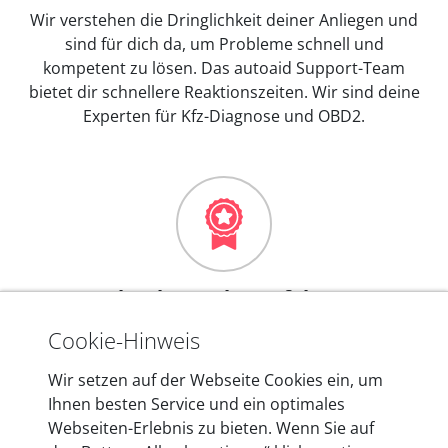
Wir verstehen die Dringlichkeit deiner Anliegen und
sind für dich da, um Probleme schnell und
kompetent zu lösen. Das autoaid Support-Team
bietet dir schnellere Reaktionszeiten. Wir sind deine
Experten für Kfz-Diagnose und OBD2.
Mehr als 10 Jahre Erfahrung
In den Kfz-Diagnosegeräten von autoaid stecken
Cookie-Hinweis
mehr als 10 Jahre Erfahrung, und auch in Zukunft
Wir setzen auf der Webseite Cookies ein, um
entwickeln wir unsere Produkte am Standort in
Ihnen besten Service und ein optimales
Berlin laufend weiter. Auf diese Qualität vertrauen
Webseiten-Erlebnis zu bieten. Wenn Sie auf
heute mehr als 60.000 Privatkunden und