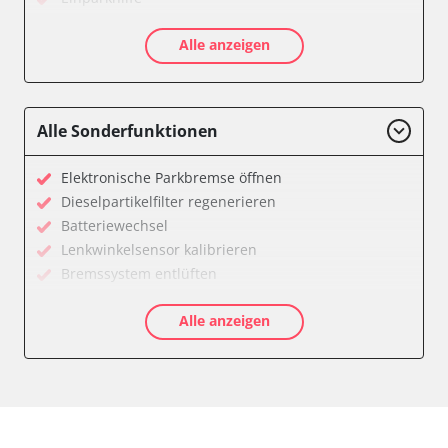
Einparkhilfe Lenkhilfe
Alle anzeigen
Feststellbremse (EPB / SBC)
Gateway
Getriebesteuerung
Innenraumüberwachung
Alle Sonderfunktionen
Klimaanlage
Kombiinstrument
Elektronische Parkbremse öffnen
Lenkradelektronik
Dieselpartikelfilter regenerieren
Lenkradwinkel-Sensor
Batteriewechsel
Leuchtweitenregulierung (LWR)
Lenkwinkelsensor kalibrieren
Medienplayer 3
Bremssystem entlüften
Motorsteuerung (EMS)
Drosselklappe anlernen
Multifunktionslenkrad
Alle anzeigen
AGR Ventil anlernen
Navigationssystem
Luftmassenmesser anlernen
Radio
Kraftstofftank entleeren
Reifendruckkontrolle 2 (RDK)
Elektronische Parkbremse kalibrieren
Servolenkung
Anpassungsparameter zurücksetzen
Sitzpositionsspeicher Fahrer
Dieselpartikelfilter wechseln