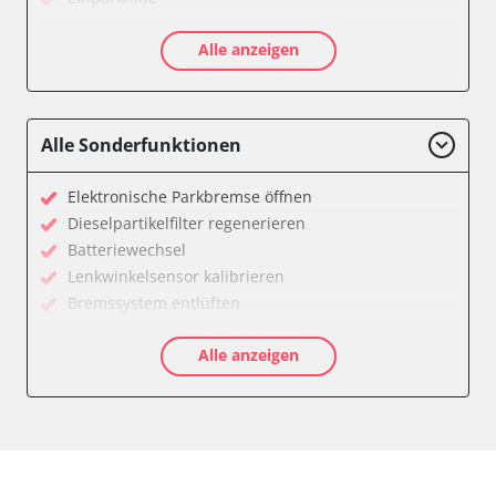
Einparkhilfe Lenkhilfe
Alle anzeigen
Feststellbremse (EPB / SBC)
Gateway
Getriebesteuerung
Innenraumüberwachung
Alle Sonderfunktionen
Klimaanlage
Kombiinstrument
Elektronische Parkbremse öffnen
Lenkradelektronik
Dieselpartikelfilter regenerieren
Lenkradwinkel-Sensor
Batteriewechsel
Leuchtweitenregulierung (LWR)
Lenkwinkelsensor kalibrieren
Medienplayer 3
Bremssystem entlüften
Motorsteuerung (EMS)
Drosselklappe anlernen
Multifunktionslenkrad
Alle anzeigen
AGR Ventil anlernen
Navigationssystem
Luftmassenmesser anlernen
Radio
Kraftstofftank entleeren
Reifendruckkontrolle 2 (RDK)
Elektronische Parkbremse kalibrieren
Servolenkung
Anpassungsparameter zurücksetzen
Sitzpositionsspeicher Fahrer
Dieselpartikelfilter wechseln