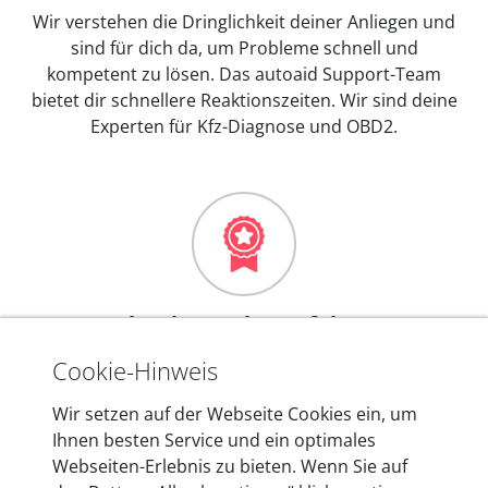
Wir verstehen die Dringlichkeit deiner Anliegen und
sind für dich da, um Probleme schnell und
kompetent zu lösen. Das autoaid Support-Team
bietet dir schnellere Reaktionszeiten. Wir sind deine
Experten für Kfz-Diagnose und OBD2.
Mehr als 10 Jahre Erfahrung
In den Kfz-Diagnosegeräten von autoaid stecken
Cookie-Hinweis
mehr als 10 Jahre Erfahrung, und auch in Zukunft
Wir setzen auf der Webseite Cookies ein, um
entwickeln wir unsere Produkte am Standort in
Ihnen besten Service und ein optimales
Berlin laufend weiter. Auf diese Qualität vertrauen
Webseiten-Erlebnis zu bieten. Wenn Sie auf
heute mehr als 60.000 Privatkunden und