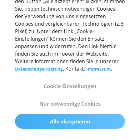
den Button „Alle akzeptieren“ klicken, stimmen
Unternehmen.
Sie, neben technisch notwendigen Cookies,
der Verwendung von uns eingesetzten
Cookies und vergleichbaren Technologien (z.B.
Pixel) zu. Unter dem Link „Cookie-
Einstellungen“ können Sie den Einsatz
Technische Details &
anpassen und widerrufen. Den Link hierfür
Lieferumfang
finden Sie auch im Footer der Webseite.
Weitere Informationen finden Sie in unserer
. Kontakt:
.
Datenschutzerklärung
Impressum
Abmessungen
Cookie-Einstellungen
55 mm x 25 mm x 12 mm
Nur notwendige Cookies
Gewicht
200 g
Alle akzeptieren
OBD2-Pins