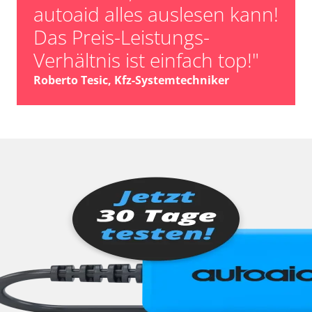
autoaid alles auslesen kann!
Das Preis-Leistungs-
Verhältnis ist einfach top!"
Roberto Tesic, Kfz-Systemtechniker