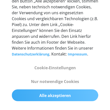
den Button „Alle akzeptieren“ klicken, stimmen
heute mehr als 60.000 Privatkunden und
Sie, neben technisch notwendigen Cookies,
Unternehmen.
der Verwendung von uns eingesetzten
Cookies und vergleichbaren Technologien (z.B.
Pixel) zu. Unter dem Link „Cookie-
Einstellungen“ können Sie den Einsatz
anpassen und widerrufen. Den Link hierfür
Technische Details &
finden Sie auch im Footer der Webseite.
Weitere Informationen finden Sie in unserer
Lieferumfang
. Kontakt:
.
Datenschutzerklärung
Impressum
Cookie-Einstellungen
Abmessungen
55 mm x 25 mm x 12 mm
Nur notwendige Cookies
Gewicht
Alle akzeptieren
200 g