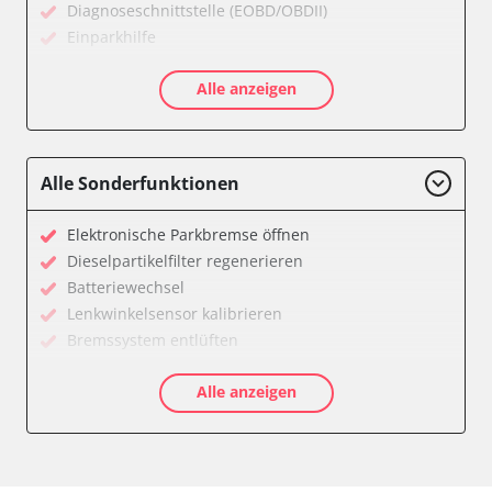
Diagnoseschnittstelle (EOBD/OBDII)
Einparkhilfe
Einparkhilfe Lenkhilfe
Alle anzeigen
Feststellbremse (EPB / SBC)
Gateway
Getriebesteuerung
Innenraumüberwachung
Alle Sonderfunktionen
Klimaanlage
Kombiinstrument
Elektronische Parkbremse öffnen
Lenkradelektronik
Dieselpartikelfilter regenerieren
Lenkradwinkel-Sensor
Batteriewechsel
Leuchtweitenregulierung (LWR)
Lenkwinkelsensor kalibrieren
Medienplayer 3
Bremssystem entlüften
Motorsteuerung (EMS)
Drosselklappe anlernen
Multifunktionslenkrad
Alle anzeigen
AGR Ventil anlernen
Navigationssystem
Luftmassenmesser anlernen
Radio
Kraftstofftank entleeren
Reifendruckkontrolle 2 (RDK)
Elektronische Parkbremse kalibrieren
Servolenkung