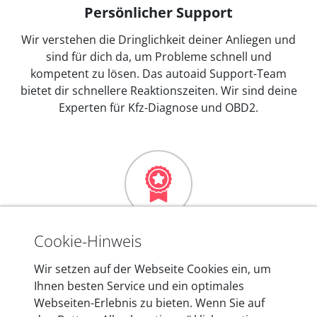
Persönlicher Support
Wir verstehen die Dringlichkeit deiner Anliegen und
sind für dich da, um Probleme schnell und
kompetent zu lösen. Das autoaid Support-Team
bietet dir schnellere Reaktionszeiten. Wir sind deine
Experten für Kfz-Diagnose und OBD2.
Mehr als 10 Jahre Erfahrung
Cookie-Hinweis
In den Kfz-Diagnosegeräten von autoaid stecken
Wir setzen auf der Webseite Cookies ein, um
mehr als 10 Jahre Erfahrung, und auch in Zukunft
Ihnen besten Service und ein optimales
entwickeln wir unsere Produkte am Standort in
Webseiten-Erlebnis zu bieten. Wenn Sie auf
Berlin laufend weiter. Auf diese Qualität vertrauen