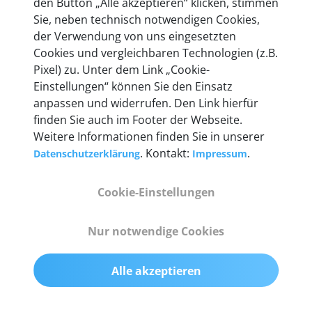
den Button „Alle akzeptieren“ klicken, stimmen
Sie, neben technisch notwendigen Cookies,
der Verwendung von uns eingesetzten
Cookies und vergleichbaren Technologien (z.B.
Technische Details &
Pixel) zu. Unter dem Link „Cookie-
Einstellungen“ können Sie den Einsatz
Lieferumfang
anpassen und widerrufen. Den Link hierfür
finden Sie auch im Footer der Webseite.
Weitere Informationen finden Sie in unserer
Abmessungen
. Kontakt:
.
Datenschutzerklärung
Impressum
55 mm x 25 mm x 12 mm
Cookie-Einstellungen
Gewicht
Nur notwendige Cookies
200 g
Alle akzeptieren
OBD2-Pins
komplette 16 Pin-Konfiguration mit Multiplexern
für alle Pin-Belegungen