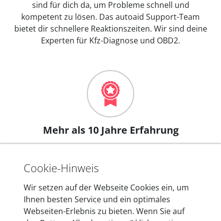
sind für dich da, um Probleme schnell und
kompetent zu lösen. Das autoaid Support-Team
bietet dir schnellere Reaktionszeiten. Wir sind deine
Experten für Kfz-Diagnose und OBD2.
Mehr als 10 Jahre Erfahrung
In den Kfz-Diagnosegeräten von autoaid stecken
mehr als 10 Jahre Erfahrung, und auch in Zukunft
Cookie-Hinweis
entwickeln wir unsere Produkte am Standort in
Berlin laufend weiter. Auf diese Qualität vertrauen
Wir setzen auf der Webseite Cookies ein, um
heute mehr als 60.000 Privatkunden und
Ihnen besten Service und ein optimales
Unternehmen.
Webseiten-Erlebnis zu bieten. Wenn Sie auf