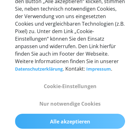
den Button „Alle akzeptieren“ klicken, stimmen
Sie, neben technisch notwendigen Cookies,
der Verwendung von uns eingesetzten
Cookies und vergleichbaren Technologien (z.B.
Technische Details &
Pixel) zu. Unter dem Link „Cookie-
Einstellungen“ können Sie den Einsatz
Lieferumfang
anpassen und widerrufen. Den Link hierfür
finden Sie auch im Footer der Webseite.
Weitere Informationen finden Sie in unserer
Abmessungen
. Kontakt:
.
Datenschutzerklärung
Impressum
55 mm x 25 mm x 12 mm
Cookie-Einstellungen
Gewicht
Nur notwendige Cookies
200 g
Alle akzeptieren
OBD2-Pins
komplette 16 Pin-Konfiguration mit Multiplexern
für alle Pin-Belegungen