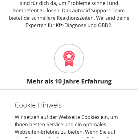
sind für dich da, um Probleme schnell und
kompetent zu lösen. Das autoaid Support-Team
bietet dir schnellere Reaktionszeiten. Wir sind deine
Experten für Kfz-Diagnose und OBD2.
Mehr als 10 Jahre Erfahrung
In den Kfz-Diagnosegeräten von autoaid stecken
mehr als 10 Jahre Erfahrung, und auch in Zukunft
Cookie-Hinweis
entwickeln wir unsere Produkte am Standort in
Berlin laufend weiter. Auf diese Qualität vertrauen
Wir setzen auf der Webseite Cookies ein, um
heute mehr als 60.000 Privatkunden und
Ihnen besten Service und ein optimales
Unternehmen.
Webseiten-Erlebnis zu bieten. Wenn Sie auf