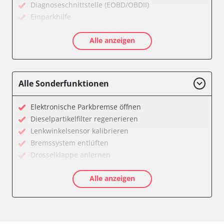
Diagnoseschnittstelle (EOBD/OBDII)
Einparkhilfe
Feststellbremse (EPB / SBC)
Alle anzeigen
Getriebesteuerung
Karosseriesteuerung
Klimaanlage
Kombiinstrument
Alle Sonderfunktionen
Lichtsteuerung
Motorsteuerung (EMS)
Elektronische Parkbremse öffnen
Reifendruckkontrolle (RDK)
Dieselpartikelfilter regenerieren
Servolenkung
Lenkwinkelsensor kalibrieren
Soundsystem
Bremssystem entlüften
Wegfahrsperre
Drosselklappe anlernen
Zentralelektronik
AGR Ventil anlernen
Zentralelektronik vorne Beifahrer
Alle anzeigen
Kraftstofftank entleeren
Verfügbarkeit abhängig von Modell, Motorisierung, Ausstattung
Elektronische Parkbremse kalibrieren
und Konfiguration
Abblendgeschwindigkeit
Anpassungsparameter zurücksetzen