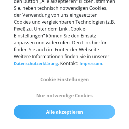
den Button „Alle akzeptieren“ klicken, stimmen
heute mehr als 60.000 Privatkunden und
Sie, neben technisch notwendigen Cookies,
Unternehmen.
der Verwendung von uns eingesetzten
Cookies und vergleichbaren Technologien (z.B.
Pixel) zu. Unter dem Link „Cookie-
Einstellungen“ können Sie den Einsatz
anpassen und widerrufen. Den Link hierfür
Technische Details &
finden Sie auch im Footer der Webseite.
Weitere Informationen finden Sie in unserer
Lieferumfang
. Kontakt:
.
Datenschutzerklärung
Impressum
Cookie-Einstellungen
Abmessungen
55 mm x 25 mm x 12 mm
Nur notwendige Cookies
Gewicht
Alle akzeptieren
200 g