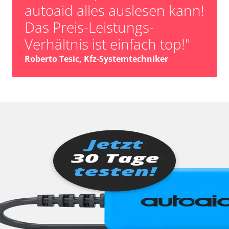
autoaid alles auslesen kann!
Das Preis-Leistungs-
Verhältnis ist einfach top!"
Roberto Tesic, Kfz-Systemtechniker