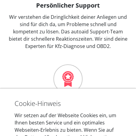
Persönlicher Support
Wir verstehen die Dringlichkeit deiner Anliegen und
sind für dich da, um Probleme schnell und
kompetent zu lösen. Das autoaid Support-Team
bietet dir schnellere Reaktionszeiten. Wir sind deine
Experten für Kfz-Diagnose und OBD2.
Mehr als 10 Jahre Erfahrung
Cookie-Hinweis
In den Kfz-Diagnosegeräten von autoaid stecken
Wir setzen auf der Webseite Cookies ein, um
mehr als 10 Jahre Erfahrung, und auch in Zukunft
Ihnen besten Service und ein optimales
entwickeln wir unsere Produkte am Standort in
Webseiten-Erlebnis zu bieten. Wenn Sie auf
Berlin laufend weiter. Auf diese Qualität vertrauen