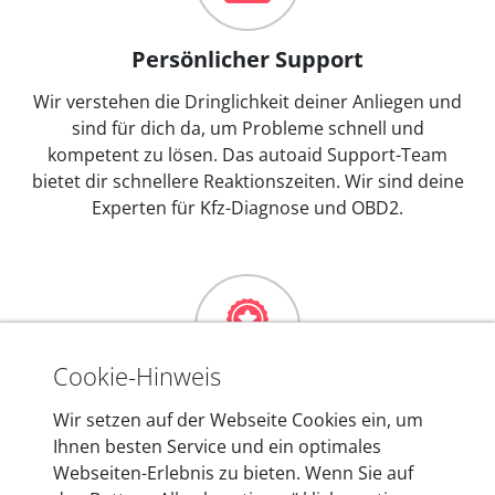
Persönlicher Support
Wir verstehen die Dringlichkeit deiner Anliegen und
sind für dich da, um Probleme schnell und
kompetent zu lösen. Das autoaid Support-Team
bietet dir schnellere Reaktionszeiten. Wir sind deine
Experten für Kfz-Diagnose und OBD2.
Cookie-Hinweis
Mehr als 10 Jahre Erfahrung
Wir setzen auf der Webseite Cookies ein, um
Ihnen besten Service und ein optimales
In den Kfz-Diagnosegeräten von autoaid stecken
Webseiten-Erlebnis zu bieten. Wenn Sie auf
mehr als 10 Jahre Erfahrung, und auch in Zukunft