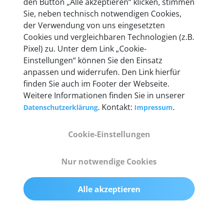
den Button „Alle akzeptieren“ klicken, stimmen
entwickeln wir unsere Produkte am Standort in
Sie, neben technisch notwendigen Cookies,
Berlin laufend weiter. Auf diese Qualität vertrauen
der Verwendung von uns eingesetzten
heute mehr als 60.000 Privatkunden und
Cookies und vergleichbaren Technologien (z.B.
Unternehmen.
Pixel) zu. Unter dem Link „Cookie-
Einstellungen“ können Sie den Einsatz
anpassen und widerrufen. Den Link hierfür
finden Sie auch im Footer der Webseite.
Weitere Informationen finden Sie in unserer
Technische Details &
. Kontakt:
.
Datenschutzerklärung
Impressum
Lieferumfang
Cookie-Einstellungen
Abmessungen
Nur notwendige Cookies
55 mm x 25 mm x 12 mm
Alle akzeptieren
Gewicht
200 g