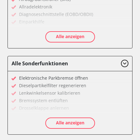
Allradelektronik
Diagnoseschnittstelle (EOBD/OBDII)
Einparkhilfe
Feststellbremse (EPB / SBC)
Alle anzeigen
Getriebesteuerung
Karosseriesteuerung
Klimaanlage
Kombiinstrument
Alle Sonderfunktionen
Lichtsteuerung
Motorsteuerung (EMS)
Elektronische Parkbremse öffnen
Reifendruckkontrolle (RDK)
Dieselpartikelfilter regenerieren
Servolenkung
Lenkwinkelsensor kalibrieren
Soundsystem
Bremssystem entlüften
Wegfahrsperre
Drosselklappe anlernen
Zentralelektronik
AGR Ventil anlernen
Zentralelektronik vorne Beifahrer
Alle anzeigen
Kraftstofftank entleeren
Verfügbarkeit abhängig von Modell, Motorisierung, Ausstattung
Elektronische Parkbremse kalibrieren
und Konfiguration
Abblendgeschwindigkeit