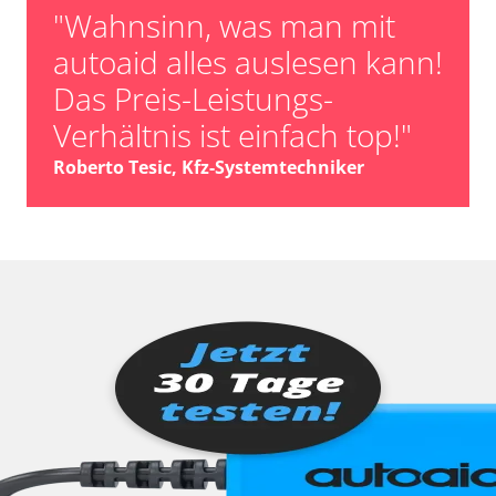
"Wahnsinn, was man mit
autoaid alles auslesen kann!
Das Preis-Leistungs-
Verhältnis ist einfach top!"
Roberto Tesic, Kfz-Systemtechniker