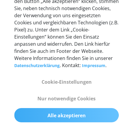
den Button „Alle akzeptieren“ klicken, stimmen
entwickeln wir unsere Produkte am Standort in
Sie, neben technisch notwendigen Cookies,
Berlin laufend weiter. Auf diese Qualität vertrauen
der Verwendung von uns eingesetzten
heute mehr als 60.000 Privatkunden und
Cookies und vergleichbaren Technologien (z.B.
Unternehmen.
Pixel) zu. Unter dem Link „Cookie-
Einstellungen“ können Sie den Einsatz
anpassen und widerrufen. Den Link hierfür
finden Sie auch im Footer der Webseite.
Weitere Informationen finden Sie in unserer
Technische Details &
. Kontakt:
.
Datenschutzerklärung
Impressum
Lieferumfang
Cookie-Einstellungen
Abmessungen
Nur notwendige Cookies
55 mm x 25 mm x 12 mm
Alle akzeptieren
Gewicht
200 g