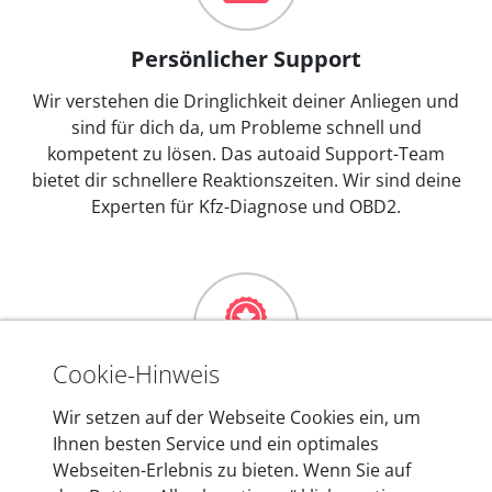
Persönlicher Support
Wir verstehen die Dringlichkeit deiner Anliegen und
sind für dich da, um Probleme schnell und
kompetent zu lösen. Das autoaid Support-Team
bietet dir schnellere Reaktionszeiten. Wir sind deine
Experten für Kfz-Diagnose und OBD2.
Cookie-Hinweis
Mehr als 10 Jahre Erfahrung
Wir setzen auf der Webseite Cookies ein, um
Ihnen besten Service und ein optimales
In den Kfz-Diagnosegeräten von autoaid stecken
Webseiten-Erlebnis zu bieten. Wenn Sie auf
mehr als 10 Jahre Erfahrung, und auch in Zukunft