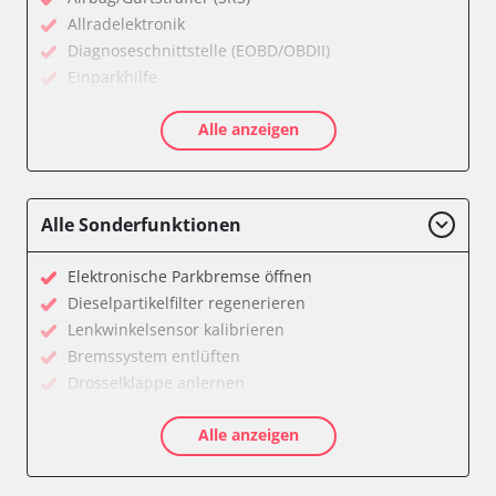
Allradelektronik
Diagnoseschnittstelle (EOBD/OBDII)
Einparkhilfe
Feststellbremse (EPB / SBC)
Alle anzeigen
Getriebesteuerung
Karosseriesteuerung
Klimaanlage
Kombiinstrument
Alle Sonderfunktionen
Lichtsteuerung
Motorsteuerung (EMS)
Elektronische Parkbremse öffnen
Reifendruckkontrolle (RDK)
Dieselpartikelfilter regenerieren
Servolenkung
Lenkwinkelsensor kalibrieren
Soundsystem
Bremssystem entlüften
Wegfahrsperre
Drosselklappe anlernen
Zentralelektronik
AGR Ventil anlernen
Zentralelektronik vorne Beifahrer
Alle anzeigen
Kraftstofftank entleeren
Verfügbarkeit abhängig von Modell, Motorisierung, Ausstattung
Elektronische Parkbremse kalibrieren
und Konfiguration
Abblendgeschwindigkeit