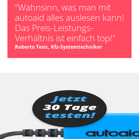
"Wahnsinn, was man mit
autoaid alles auslesen kann!
Das Preis-Leistungs-
Verhältnis ist einfach top!"
Roberto Tesic, Kfz-Systemtechniker