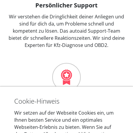
Persönlicher Support
Wir verstehen die Dringlichkeit deiner Anliegen und
sind für dich da, um Probleme schnell und
kompetent zu lösen. Das autoaid Support-Team
bietet dir schnellere Reaktionszeiten. Wir sind deine
Experten für Kfz-Diagnose und OBD2.
Mehr als 10 Jahre Erfahrung
Cookie-Hinweis
In den Kfz-Diagnosegeräten von autoaid stecken
Wir setzen auf der Webseite Cookies ein, um
mehr als 10 Jahre Erfahrung, und auch in Zukunft
Ihnen besten Service und ein optimales
entwickeln wir unsere Produkte am Standort in
Webseiten-Erlebnis zu bieten. Wenn Sie auf
Berlin laufend weiter. Auf diese Qualität vertrauen