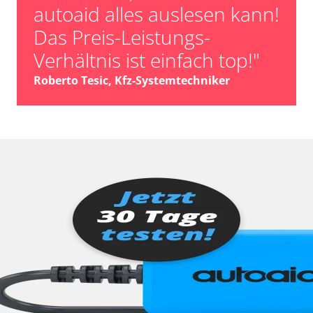
autoaid alles auslesen kann!
Das Preis-Leistungs-
Verhältnis ist einfach top!"
Roberto Tesic, Kfz-Systemtechniker