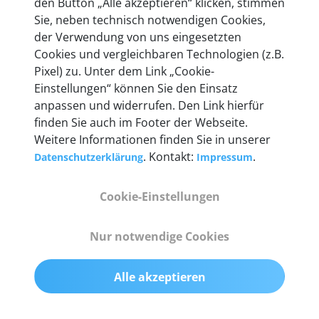
den Button „Alle akzeptieren“ klicken, stimmen
heute mehr als 60.000 Privatkunden und
Sie, neben technisch notwendigen Cookies,
Unternehmen.
der Verwendung von uns eingesetzten
Cookies und vergleichbaren Technologien (z.B.
Pixel) zu. Unter dem Link „Cookie-
Einstellungen“ können Sie den Einsatz
anpassen und widerrufen. Den Link hierfür
Technische Details &
finden Sie auch im Footer der Webseite.
Weitere Informationen finden Sie in unserer
Lieferumfang
. Kontakt:
.
Datenschutzerklärung
Impressum
Cookie-Einstellungen
Abmessungen
55 mm x 25 mm x 12 mm
Nur notwendige Cookies
Gewicht
Alle akzeptieren
200 g