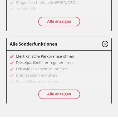
Diagnoseschnittstelle (EOBD/OBDII)
Einparkhilfe
Feststellbremse (EPB / SBC)
Alle anzeigen
Getriebesteuerung
Karosseriesteuerung
Klimaanlage
Kombiinstrument
Alle Sonderfunktionen
Lichtsteuerung
Motorsteuerung (EMS)
Elektronische Parkbremse öffnen
Reifendruckkontrolle (RDK)
Dieselpartikelfilter regenerieren
Servolenkung
Lenkwinkelsensor kalibrieren
Soundsystem
Bremssystem entlüften
Wegfahrsperre
Drosselklappe anlernen
Zentralelektronik
AGR Ventil anlernen
Zentralelektronik vorne Beifahrer
Alle anzeigen
Kraftstofftank entleeren
Verfügbarkeit abhängig von Modell, Motorisierung, Ausstattung
Elektronische Parkbremse kalibrieren
und Konfiguration
Abblendgeschwindigkeit
Anpassungsparameter zurücksetzen