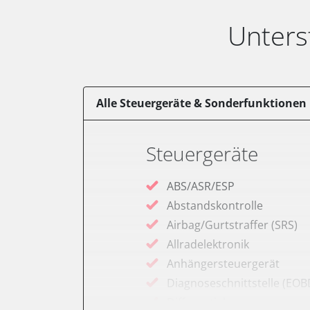
Unters
Alle Steuergeräte & Sonderfunktionen
Steuergeräte
ABS/ASR/ESP
Abstandskontrolle
Airbag/Gurtstraffer (SRS)
Allradelektronik
Anhängersteuergerät
Diagnoseschnittstelle (EOB
Differentialsperre