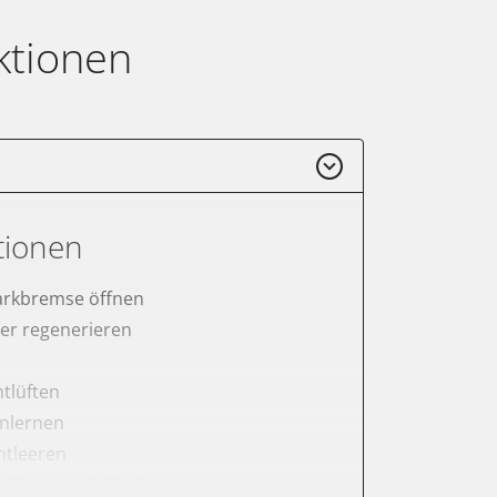
ktionen
tionen
arkbremse öffnen
lter regenerieren
tlüften
anlernen
ntleeren
arkbremse kalibrieren