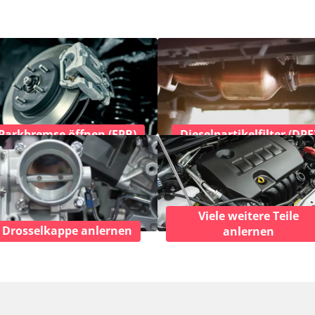
Parkbremse öffnen (EPB)
Dieselpartikelfilter (DPF
Viele weitere Teile
Drosselkappe anlernen
anlernen