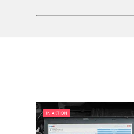
Einparkhilfe
Einparkhilfe Lenkhilfe
Federung
Feststellbremse (EPB / SBC)
Gateway
Getriebesteuerung
Heckklappe
Informationselektronik
Klimaanlage
Kombiinstrument
Lenkradelektronik
Leuchtweitenregulierung (
Motorsteuerung (EMS)
IN AKTION
Motorsteuerung 2 (EMS)
Niveauregulierung
Reifendruckkontrolle (RDK)