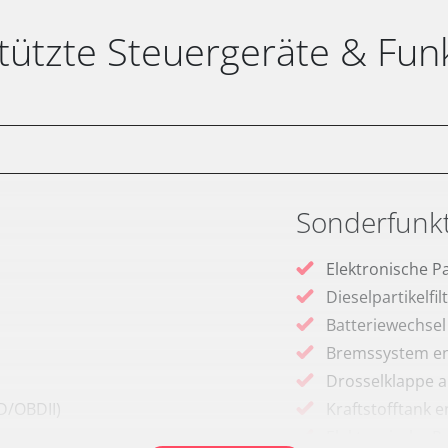
tützte Steuergeräte & Fun
Sonderfunk
Elektronische P
Dieselpartikelfi
Batteriewechsel
Bremssystem en
Drosselklappe 
D/OBDII)
Kraftstofftank e
Elektronische P