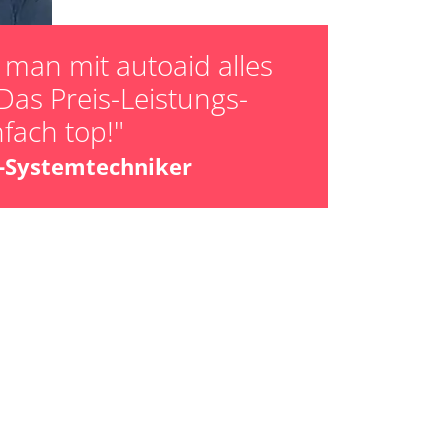
ücksetzen
man mit autoaid alles
Das Preis-Leistungs-
nfach top!"
z-Systemtechniker