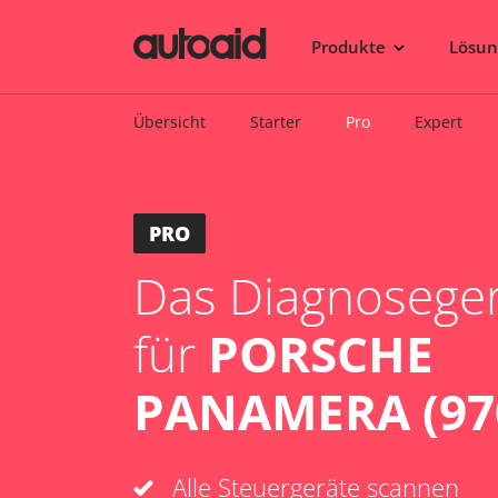
Produkte
Lösu
Übersicht
Starter
Pro
Expert
PRO
Das Diagnosegerä
für
PORSCHE
PANAMERA (970
Alle Steuergeräte scannen