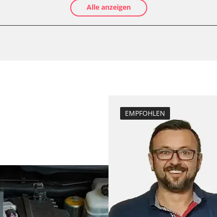
Alle anzeigen
Ölservicerückst
Anpassungspara
Bremsdrucksens
Dieselpartikelfi
Differenzdruck 
Einspritzdüsen 
Elektronische P
Grundeinstellu
EMPFOHLEN
Injektor Adapti
Lamdasonde an
Längsbeschleun
LWR)
Kalibrierung
Parkbremse in 
Querbeschleuni
Kalibrierung
Servicerückstel