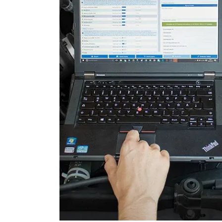
Rückfahrkamera
Servolenkung
Sitzbelegungserkennung (
Sitzpositionsspeicher Beifa
Sitzpositionsspeicher Fahr
Spurwechselassistent
Stand-/Zusatzheizung
Start Authentifikation
Türsteuergerät hinten links
Türsteuergerät hinten rech
Türsteuergerät vorne links
Türsteuergerät vorne rech
Verbaute Steuergeräte
Verteilergetriebe
Wischersteuerung
Zentralelektronik