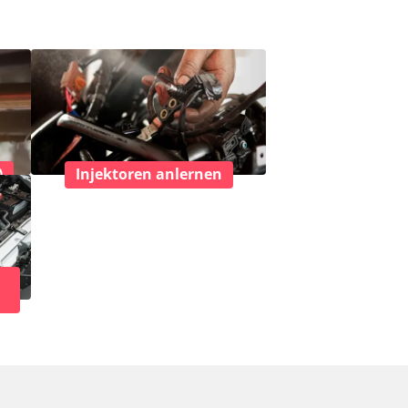
)
Injektoren anlernen