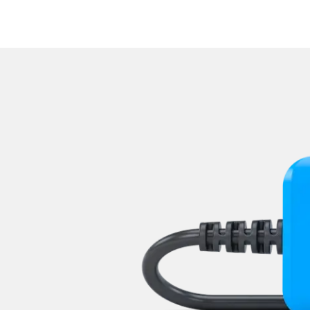
Zentralelektronik hinten
Zentralelektronik vorne
Zentralmodul Komfort