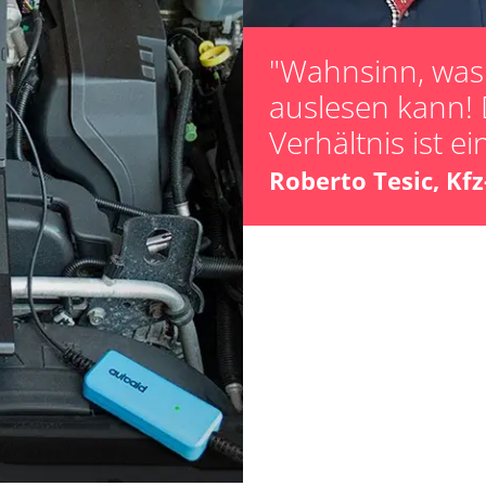
Steuergerät zur
"Wahnsinn, was 
OCM)
auslesen kann! 
hrer
Verhältnis ist ei
er
Roberto Tesic, Kf
ts
ts