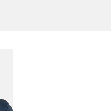
ellung
meter zurücksetzen
or Nullpunkt-Kompensation
lter wechseln
Sensor anlernen
anlernen
arkbremse schließen
ng
onswerte zurücksetzen
lernen
igungssensor Nullpunkt-
Montageposition fahren
gungssensor Nullpunkt-
lung