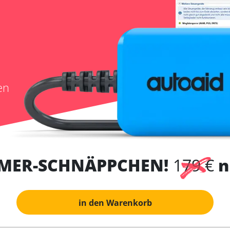
en
MER-SCHNÄPPCHEN!
179 €
n
in den Warenkorb