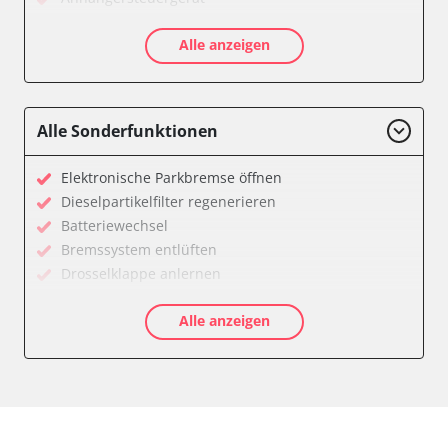
Diagnoseschnittstelle (EOBD/OBDII)
Alle anzeigen
Differentialsperre
Einparkhilfe
Einparkhilfe Lenkhilfe
Federung
Alle Sonderfunktionen
Feststellbremse (EPB / SBC)
Gateway
Elektronische Parkbremse öffnen
Getriebesteuerung
Dieselpartikelfilter regenerieren
Heckklappe
Batteriewechsel
Informationselektronik
Bremssystem entlüften
Klimaanlage
Drosselklappe anlernen
Kombiinstrument
Kraftstofftank entleeren
Lenkradelektronik
Alle anzeigen
Elektronische Parkbremse kalibrieren
Leuchtweitenregulierung (LWR)
Ölservicerückstellung
Motorsteuerung (EMS)
Anpassungsparameter zurücksetzen
Motorsteuerung 2 (EMS)
Bremsdrucksensor Nullpunkt-Kompensation
Niveauregulierung
Dieselpartikelfilter wechseln
Reifendruckkontrolle (RDK)
Differenzdruck Sensor anlernen