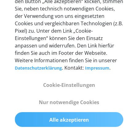
den Button „Alle akzeptieren“ klicken, stimmen
Unternehmen.
Sie, neben technisch notwendigen Cookies,
der Verwendung von uns eingesetzten
Cookies und vergleichbaren Technologien (z.B.
Pixel) zu. Unter dem Link „Cookie-
Einstellungen“ können Sie den Einsatz
Technische Details &
anpassen und widerrufen. Den Link hierfür
Lieferumfang
finden Sie auch im Footer der Webseite.
Weitere Informationen finden Sie in unserer
. Kontakt:
.
Datenschutzerklärung
Impressum
Abmessungen
Cookie-Einstellungen
55 mm x 25 mm x 12 mm
Nur notwendige Cookies
Gewicht
200 g
Alle akzeptieren
OBD2-Pins