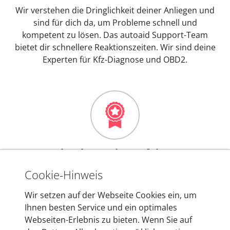
Wir verstehen die Dringlichkeit deiner Anliegen und
sind für dich da, um Probleme schnell und
kompetent zu lösen. Das autoaid Support-Team
bietet dir schnellere Reaktionszeiten. Wir sind deine
Experten für Kfz-Diagnose und OBD2.
Mehr als 10 Jahre Erfahrung
In den Kfz-Diagnosegeräten von autoaid stecken
Cookie-Hinweis
mehr als 10 Jahre Erfahrung, und auch in Zukunft
Wir setzen auf der Webseite Cookies ein, um
entwickeln wir unsere Produkte am Standort in
Ihnen besten Service und ein optimales
Berlin laufend weiter. Auf diese Qualität vertrauen
Webseiten-Erlebnis zu bieten. Wenn Sie auf
heute mehr als 60.000 Privatkunden und