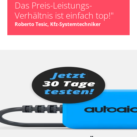
Das Preis-Leistungs-
Verhältnis ist einfach top!"
Roberto Tesic, Kfz-Systemtechniker